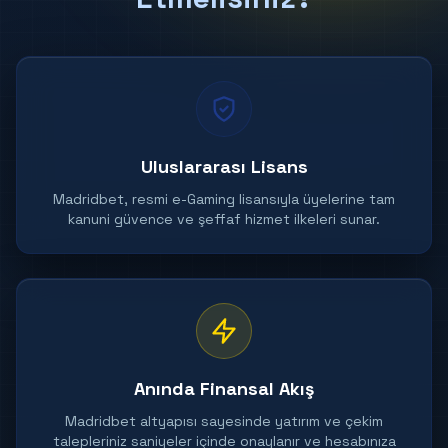
Uluslararası Lisans
Madridbet, resmi e-Gaming lisansıyla üyelerine tam
kanuni güvence ve şeffaf hizmet ilkeleri sunar.
Anında Finansal Akış
Madridbet altyapısı sayesinde yatırım ve çekim
talepleriniz saniyeler içinde onaylanır ve hesabınıza