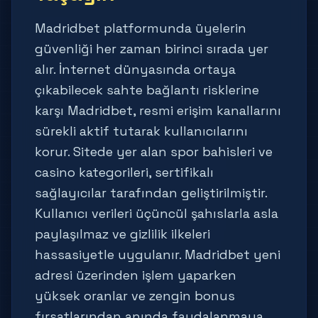
Madridbet platformunda üyelerin
güvenliği her zaman birinci sırada yer
alır. İnternet dünyasında ortaya
çıkabilecek sahte bağlantı risklerine
karşı Madridbet, resmi erişim kanallarını
sürekli aktif tutarak kullanıcılarını
korur. Sitede yer alan spor bahisleri ve
casino kategorileri, sertifikalı
sağlayıcılar tarafından geliştirilmiştir.
Kullanıcı verileri üçüncül şahıslarla asla
paylaşılmaz ve gizlilik ilkeleri
hassasiyetle uygulanır. Madridbet yeni
adresi üzerinden işlem yaparken
yüksek oranlar ve zengin bonus
fırsatlarından anında faydalanmaya