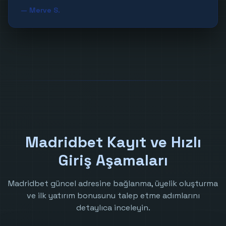
— Merve S.
Madridbet Kayıt ve Hızlı
Giriş Aşamaları
Madridbet güncel adresine bağlanma, üyelik oluşturma
ve ilk yatırım bonusunu talep etme adımlarını
detaylıca inceleyin.