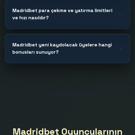
Madridbet para çekme ve yatırma limitleri
ve hızı nasıldır?
Madridbet yeni kaydolacak üyelere hangi
bonusları sunuyor?
Madridbet Oyuncularının