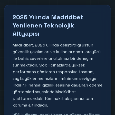
2026 Yılında Madridbet
Yenilenen Teknolojik
Altyapısı
Madridbet, 2026 yılında geliştirdiği üstün
güvenlik yazılımları ve kullanıcı dostu arayüzü
ile bahis severlere unutulmaz bir deneyim
sunmaktadır. Mobil cihazlarda yüksek
performans gösteren responsive tasarım,
sayfa yüklenme hızlarını minimum seviyeye
indirir. Finansal gizlilik esasına dayanan ödeme
yöntemleri sayesinde Madridbet
platformundaki tüm nakit akışlarınız tam
koruma altındadır.
VPN kullanımı gerektirmeyen güncel bağlantı