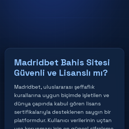
Madridbet Bahis Sitesi
Güvenli ve Lisanslı mı?
Madridbet, uluslararası şeffaflık
kurallarına uygun biçimde işletilen ve
dünya çapında kabul gören lisans
sertifikalarıyla desteklenen saygın bir
platformdur. Kullanıcı verilerinin uçtan
uca korunması için en güncel şifreleme