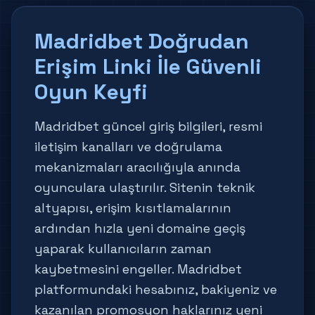
Madridbet Doğrudan
Erişim Linki İle Güvenli
Oyun Keyfi
Madridbet güncel giriş bilgileri, resmi
iletişim kanalları ve doğrulama
mekanizmaları aracılığıyla anında
oyunculara ulaştırılır. Sitenin teknik
altyapısı, erişim kısıtlamalarının
ardından hızla yeni domaine geçiş
yaparak kullanıcıların zaman
kaybetmesini engeller. Madridbet
platformundaki hesabınız, bakiyeniz ve
kazanılan promosyon haklarınız yeni