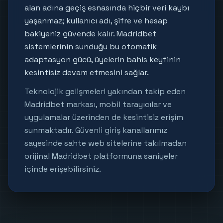
alan adına geçiş esnasında hiçbir veri kaybı
yaşanmaz; kullanıcı adı, şifre ve hesap
bakiyeniz güvende kalır. Madridbet
sistemlerinin sunduğu bu otomatik
adaptasyon gücü, üyelerin bahis keyfinin
kesintisiz devam etmesini sağlar.
Teknolojik gelişmeleri yakından takip eden
Madridbet markası, mobil tarayıcılar ve
uygulamalar üzerinden de kesintisiz erişim
sunmaktadır. Güvenli giriş kanallarımız
sayesinde sahte web sitelerine takılmadan
orijinal Madridbet platformuna saniyeler
içinde erişebilirsiniz.