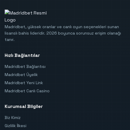
Madridbet, yüksek oranlar ve canlı oyun seçenekleri sunan
lisanslı bahis lideridir. 2026 boyunca sorunsuz erişim olanağı
tanır.
Hızlı Bağlantılar
Madridbet Bağlantısı
Madridbet Üyelik
Madridbet Yeni Link
Madridbet Canlı Casino
Kurumsal Bilgiler
Biz Kimiz
Gizlilik İlkesi