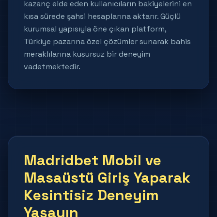
kazanç elde eden kullanıcıların bakiyelerini en
kısa sürede şahsi hesaplarına aktarır. Güçlü
kurumsal yapısıyla öne çıkan platform,
Türkiye pazarına özel çözümler sunarak bahis
meraklılarına kusursuz bir deneyim
vadetmektedir.
Madridbet Mobil ve
Masaüstü Giriş Yaparak
Kesintisiz Deneyim
Yaşayın