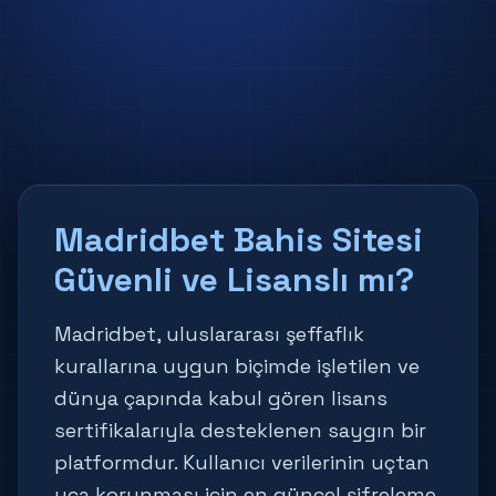
Madridbet Bahis Sitesi
Güvenli ve Lisanslı mı?
Madridbet, uluslararası şeffaflık
kurallarına uygun biçimde işletilen ve
dünya çapında kabul gören lisans
sertifikalarıyla desteklenen saygın bir
platformdur. Kullanıcı verilerinin uçtan
uca korunması için en güncel şifreleme