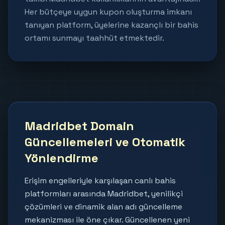
Her bütçeye uygun kupon oluşturma imkanı
tanıyan platform, üyelerine kazançlı bir bahis
ortamı sunmayı taahhüt etmektedir.
Madridbet Domain
Güncellemeleri ve Otomatik
Yönlendirme
Erişim engelleriyle karşılaşan canlı bahis
platformları arasında Madridbet, yenilikçi
çözümleri ve dinamik alan adı güncelleme
mekanizması ile öne çıkar. Güncellenen yeni