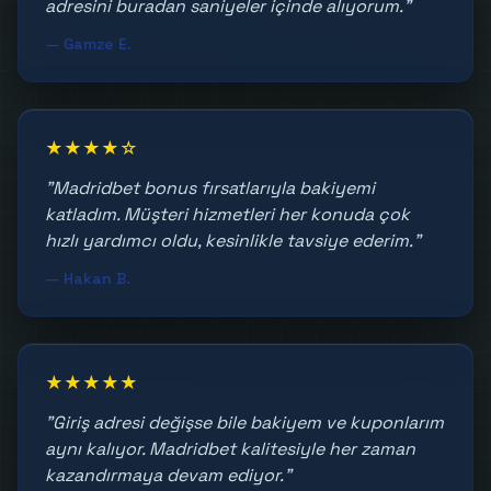
adresini buradan saniyeler içinde alıyorum."
— Gamze E.
★★★★☆
"Madridbet bonus fırsatlarıyla bakiyemi
katladım. Müşteri hizmetleri her konuda çok
hızlı yardımcı oldu, kesinlikle tavsiye ederim."
— Hakan B.
★★★★★
"Giriş adresi değişse bile bakiyem ve kuponlarım
aynı kalıyor. Madridbet kalitesiyle her zaman
kazandırmaya devam ediyor."