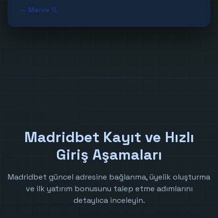
— Merve S.
Madridbet Kayıt ve Hızlı
Giriş Aşamaları
Madridbet güncel adresine bağlanma, üyelik oluşturma
ve ilk yatırım bonusunu talep etme adımlarını
detaylıca inceleyin.