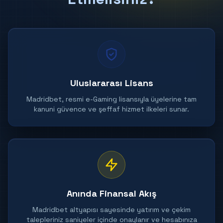
Uluslararası Lisans
Madridbet, resmi e-Gaming lisansıyla üyelerine tam
kanuni güvence ve şeffaf hizmet ilkeleri sunar.
Anında Finansal Akış
Madridbet altyapısı sayesinde yatırım ve çekim
talepleriniz saniyeler içinde onaylanır ve hesabınıza