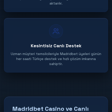
aktarılır.
Kesintisiz Canlı Destek
Uzman müşteri temsilcileriyle Madridbet üyeleri günün
her saati Türkçe destek ve hızlı çözüm imkanına
sahiptir.
Madridbet Casino ve Canlı