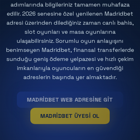
adımlarında bilgileriniz tamamen muhafaza
edilir. 2026 senesine özel yenilenen Madridbet
adresi üzerinden dilediğiniz zaman canlı bahis,
slot oyunları ve masa oyunlarına
ulaşabilirsiniz. Sorumlu oyun anlayışını
benimseyen Madridbet, finansal transferlerde
sunduğu geniş ödeme yelpazesi ve hızlı çekim
imkanlarıyla oyuncuların en güvendiği
adreslerin başında yer almaktadır.
MADRIDBET WEB ADRESINE GIT
MADRIDBET ÜYESI OL