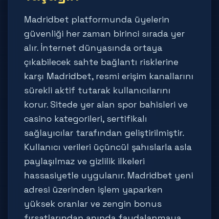
Madridbet platformunda üyelerin
güvenliği her zaman birinci sırada yer
alır. İnternet dünyasında ortaya
çıkabilecek sahte bağlantı risklerine
karşı Madridbet, resmi erişim kanallarını
sürekli aktif tutarak kullanıcılarını
korur. Sitede yer alan spor bahisleri ve
casino kategorileri, sertifikalı
sağlayıcılar tarafından geliştirilmiştir.
Kullanıcı verileri üçüncül şahıslarla asla
paylaşılmaz ve gizlilik ilkeleri
hassasiyetle uygulanır. Madridbet yeni
adresi üzerinden işlem yaparken
yüksek oranlar ve zengin bonus
fırsatlarından anında faydalanmaya