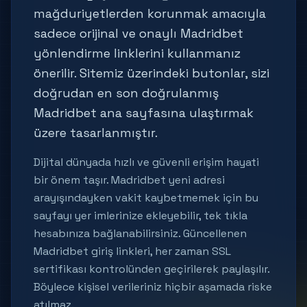
mağduriyetlerden korunmak amacıyla
sadece orijinal ve onaylı Madridbet
yönlendirme linklerini kullanmanız
önerilir. Sitemiz üzerindeki butonlar, sizi
doğrudan en son doğrulanmış
Madridbet ana sayfasına ulaştırmak
üzere tasarlanmıştır.
Dijital dünyada hızlı ve güvenli erişim hayati
bir önem taşır. Madridbet yeni adresi
arayışındayken vakit kaybetmemek için bu
sayfayı yer imlerinize ekleyebilir, tek tıkla
hesabınıza bağlanabilirsiniz. Güncellenen
Madridbet giriş linkleri, her zaman SSL
sertifikası kontrolünden geçirilerek paylaşılır.
Böylece kişisel verileriniz hiçbir aşamada riske
atılmaz.