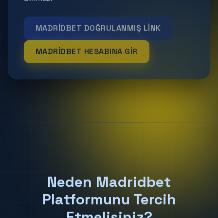
MADRIDBET DOĞRULANMIŞ LINK
MADRIDBET HESABINA GIR
Neden Madridbet
Platformunu Tercih
Etmelisiniz?