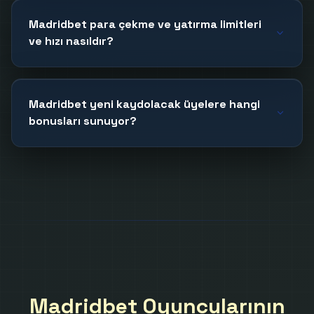
Madridbet para çekme ve yatırma limitleri
ve hızı nasıldır?
Madridbet yeni kaydolacak üyelere hangi
bonusları sunuyor?
Madridbet Oyuncularının