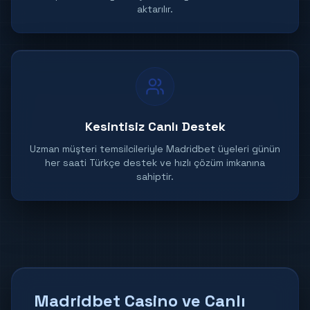
aktarılır.
Kesintisiz Canlı Destek
Uzman müşteri temsilcileriyle Madridbet üyeleri günün
her saati Türkçe destek ve hızlı çözüm imkanına
sahiptir.
Madridbet Casino ve Canlı