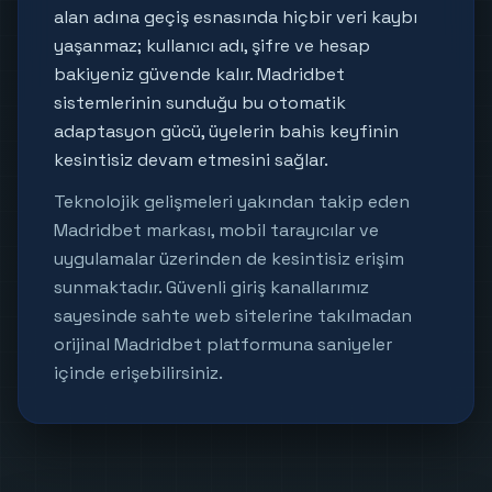
alan adına geçiş esnasında hiçbir veri kaybı
yaşanmaz; kullanıcı adı, şifre ve hesap
bakiyeniz güvende kalır. Madridbet
sistemlerinin sunduğu bu otomatik
adaptasyon gücü, üyelerin bahis keyfinin
kesintisiz devam etmesini sağlar.
Teknolojik gelişmeleri yakından takip eden
Madridbet markası, mobil tarayıcılar ve
uygulamalar üzerinden de kesintisiz erişim
sunmaktadır. Güvenli giriş kanallarımız
sayesinde sahte web sitelerine takılmadan
orijinal Madridbet platformuna saniyeler
içinde erişebilirsiniz.