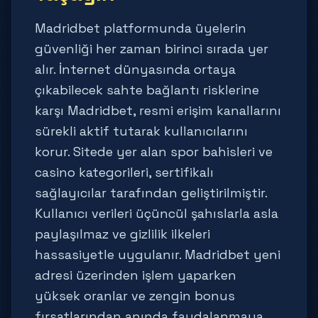
Madridbet platformunda üyelerin
güvenliği her zaman birinci sırada yer
alır. İnternet dünyasında ortaya
çıkabilecek sahte bağlantı risklerine
karşı Madridbet, resmi erişim kanallarını
sürekli aktif tutarak kullanıcılarını
korur. Sitede yer alan spor bahisleri ve
casino kategorileri, sertifikalı
sağlayıcılar tarafından geliştirilmiştir.
Kullanıcı verileri üçüncül şahıslarla asla
paylaşılmaz ve gizlilik ilkeleri
hassasiyetle uygulanır. Madridbet yeni
adresi üzerinden işlem yaparken
yüksek oranlar ve zengin bonus
fırsatlarından anında faydalanmaya