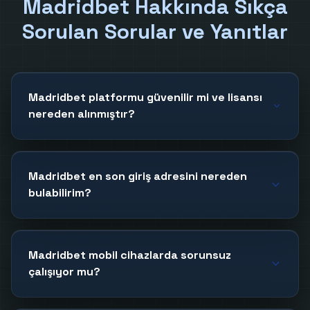
Madridbet Hakkında Sıkça
Sorulan Sorular ve Yanıtlar
Madridbet platformu güvenilir mi ve lisansı
nereden alınmıştır?
Madridbet en son giriş adresini nereden
bulabilirim?
Madridbet mobil cihazlarda sorunsuz
çalışıyor mu?