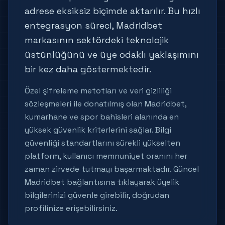
adrese eksiksiz biçimde aktarılır. Bu hızlı
entegrasyon süreci, Madridbet
markasının sektördeki teknolojik
üstünlüğünü ve üye odaklı yaklaşımını
bir kez daha göstermektedir.
Özel şifreleme metotları ve veri gizliliği
sözleşmeleri ile donatılmış olan Madridbet,
kumarhane ve spor bahisleri alanında en
yüksek güvenlik kriterlerini sağlar. Bilgi
güvenliği standartlarını sürekli yükselten
platform, kullanıcı memnuniyet oranını her
zaman zirvede tutmayı başarmaktadır. Güncel
Madridbet bağlantısına tıklayarak üyelik
bilgilerinizi güvenle girebilir, doğrudan
profilinize erişebilirsiniz.