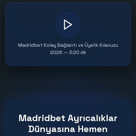
Madridbet Kolay Bağlantı ve Üyelik Kılavuzu
2026 — 3:20 dk
Madridbet Ayrıcalıklar
Dünyasına Hemen