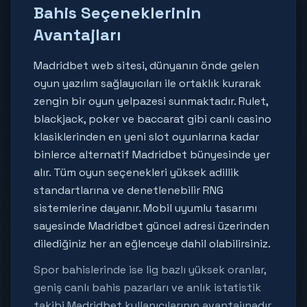
Bahis Seçeneklerinin
Avantajları
Madridbet web sitesi, dünyanın önde gelen
oyun yazılım sağlayıcıları ile ortaklık kurarak
zengin bir oyun yelpazesi sunmaktadır. Rulet,
blackjack, poker ve baccarat gibi canlı casino
klasiklerinden en yeni slot oyunlarına kadar
binlerce alternatif Madridbet bünyesinde yer
alır. Tüm oyun seçenekleri yüksek adillik
standartlarına ve denetlenebilir RNG
sistemlerine dayanır. Mobil uyumlu tasarımı
sayesinde Madridbet güncel adresi üzerinden
dilediğiniz her an eğlenceye dahil olabilirsiniz.
Spor bahislerinde ise lig bazlı yüksek oranlar,
geniş canlı bahis pazarları ve anlık istatistik
takibi Madridbet kullanıcılarının avantajınadır.