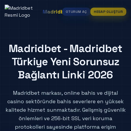
Madridbet
OTURUM AÇ
HESAP OLUŞTUR
Madridbet - Madridbet
Türkiye Yeni Sorunsuz
Bağlantı Linki 2026
Madridbet markası, online bahis ve dijital
casino sektöründe bahis severlere en yüksek
kalitede hizmet sunmaktadır. Gelişmiş güvenlik
önlemleri ve 256-bit SSL veri koruma
protokolleri sayesinde platforma erişim