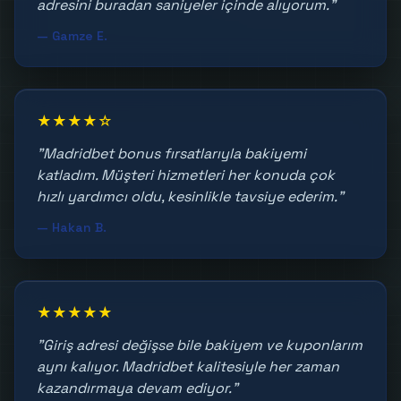
adresini buradan saniyeler içinde alıyorum."
— Gamze E.
★★★★☆
"Madridbet bonus fırsatlarıyla bakiyemi
katladım. Müşteri hizmetleri her konuda çok
hızlı yardımcı oldu, kesinlikle tavsiye ederim."
— Hakan B.
★★★★★
"Giriş adresi değişse bile bakiyem ve kuponlarım
aynı kalıyor. Madridbet kalitesiyle her zaman
kazandırmaya devam ediyor."