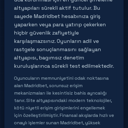
altyapıları sürekli aktif tutulur. Bu
sayede Madridbet hesabınıza giriş
yaparken veya para yatırıp çekerken
hiçbir güvenlik zafiyetiyle
karşılaşmazsınız. Oyunların adil ve
rastgele sonuçlanmasını sağlayan
altyapısı, bagımsız denetim
kuruluşlarınca sürekli test edilmektedir.
Oyuncuların memnuniyetini odak noktasına
alan Madridbet, sorunsuz erişim
mekanizmaları ile kesintisiz bahis ayrıcalığı
tanır. Site altyapısındaki modern teknolojiler,
kötü niyetli erişim girişimlerini engellemek
için özelleştirilmiştir. Finansal akışlarda hızlı ve
onaylı işlemler sunan Madridbet, yüksek