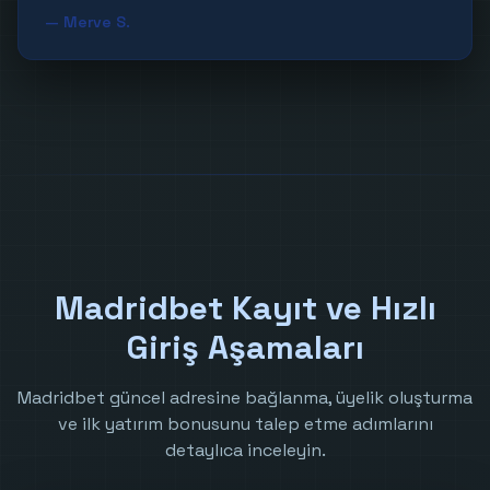
— Merve S.
Madridbet Kayıt ve Hızlı
Giriş Aşamaları
Madridbet güncel adresine bağlanma, üyelik oluşturma
ve ilk yatırım bonusunu talep etme adımlarını
detaylıca inceleyin.