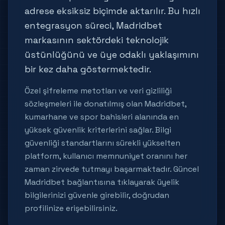
adrese eksiksiz biçimde aktarılır. Bu hızlı
entegrasyon süreci, Madridbet
markasının sektördeki teknolojik
üstünlüğünü ve üye odaklı yaklaşımını
bir kez daha göstermektedir.
Özel şifreleme metotları ve veri gizliliği
sözleşmeleri ile donatılmış olan Madridbet,
kumarhane ve spor bahisleri alanında en
yüksek güvenlik kriterlerini sağlar. Bilgi
güvenliği standartlarını sürekli yükselten
platform, kullanıcı memnuniyet oranını her
zaman zirvede tutmayı başarmaktadır. Güncel
Madridbet bağlantısına tıklayarak üyelik
bilgilerinizi güvenle girebilir, doğrudan
profilinize erişebilirsiniz.