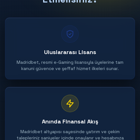
Uluslararası Lisans
Madridbet, resmi e-Gaming lisansıyla üyelerine tam
kanuni güvence ve şeffaf hizmet ilkeleri sunar.
Anında Finansal Akış
Madridbet altyapısı sayesinde yatırım ve çekim
talepleriniz saniyeler içinde onaylanır ve hesabınıza