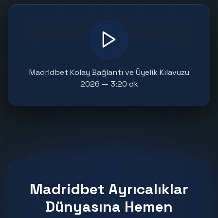
Madridbet Kolay Bağlantı ve Üyelik Kılavuzu
2026 — 3:20 dk
Madridbet Ayrıcalıklar
Dünyasına Hemen