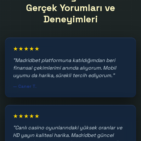
Gerçek Yorumları ve
Deneyimleri
★★★★★
"Madridbet platformuna katıldığımdan beri
finansal çekimlerimi anında alıyorum. Mobil
uyumu da harika, sürekli tercih ediyorum."
— Caner T.
★★★★★
"Canlı casino oyunlarındaki yüksek oranlar ve
HD yayın kalitesi harika. Madridbet güncel