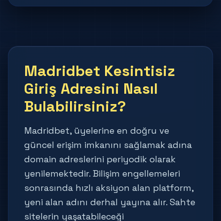
Madridbet Kesintisiz
Giriş Adresini Nasıl
Bulabilirsiniz?
Madridbet, üyelerine en doğru ve
güncel erişim imkanını sağlamak adına
domain adreslerini periyodik olarak
yenilemektedir. Bilişim engellemeleri
sonrasında hızlı aksiyon alan platform,
yeni alan adını derhal yayına alır. Sahte
sitelerin yaşatabileceği