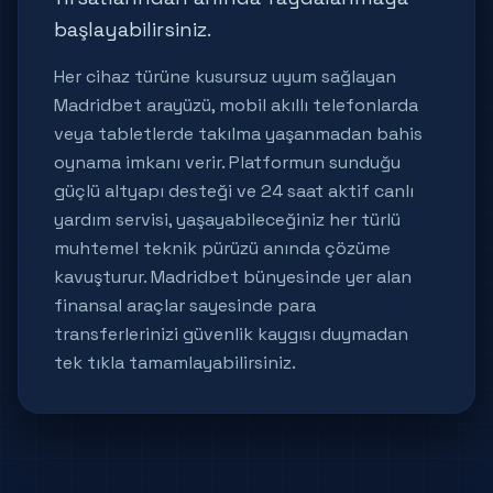
başlayabilirsiniz.
Her cihaz türüne kusursuz uyum sağlayan
Madridbet arayüzü, mobil akıllı telefonlarda
veya tabletlerde takılma yaşanmadan bahis
oynama imkanı verir. Platformun sunduğu
güçlü altyapı desteği ve 24 saat aktif canlı
yardım servisi, yaşayabileceğiniz her türlü
muhtemel teknik pürüzü anında çözüme
kavuşturur. Madridbet bünyesinde yer alan
finansal araçlar sayesinde para
transferlerinizi güvenlik kaygısı duymadan
tek tıkla tamamlayabilirsiniz.