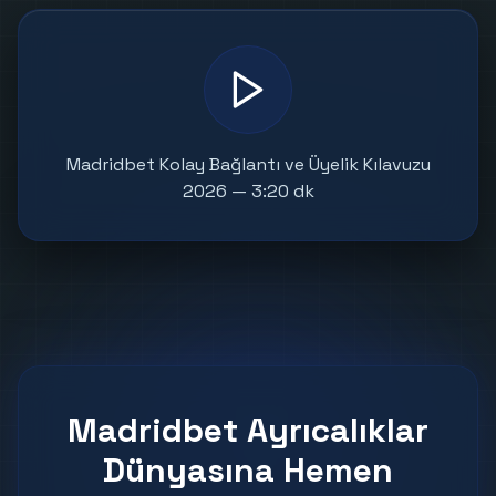
Madridbet Kolay Bağlantı ve Üyelik Kılavuzu
2026 — 3:20 dk
Madridbet Ayrıcalıklar
Dünyasına Hemen