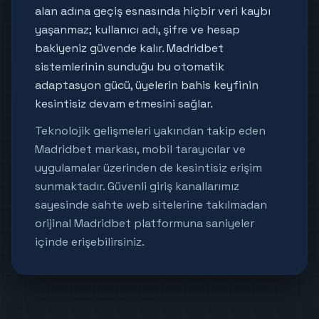
alan adına geçiş esnasında hiçbir veri kaybı
yaşanmaz; kullanıcı adı, şifre ve hesap
bakiyeniz güvende kalır. Madridbet
sistemlerinin sunduğu bu otomatik
adaptasyon gücü, üyelerin bahis keyfinin
kesintisiz devam etmesini sağlar.
Teknolojik gelişmeleri yakından takip eden
Madridbet markası, mobil tarayıcılar ve
uygulamalar üzerinden de kesintisiz erişim
sunmaktadır. Güvenli giriş kanallarımız
sayesinde sahte web sitelerine takılmadan
orijinal Madridbet platformuna saniyeler
içinde erişebilirsiniz.