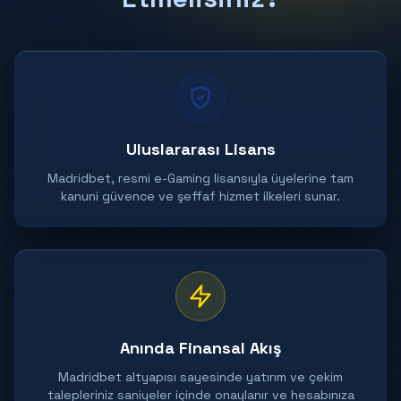
Uluslararası Lisans
Madridbet, resmi e-Gaming lisansıyla üyelerine tam
kanuni güvence ve şeffaf hizmet ilkeleri sunar.
Anında Finansal Akış
Madridbet altyapısı sayesinde yatırım ve çekim
talepleriniz saniyeler içinde onaylanır ve hesabınıza