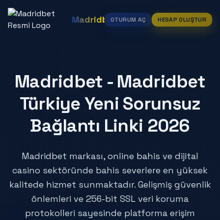
Madridbet
OTURUM AÇ
HESAP OLUŞTUR
Madridbet - Madridbet
Türkiye Yeni Sorunsuz
Bağlantı Linki 2026
Madridbet markası, online bahis ve dijital
casino sektöründe bahis severlere en yüksek
kalitede hizmet sunmaktadır. Gelişmiş güvenlik
önlemleri ve 256-bit SSL veri koruma
protokolleri sayesinde platforma erişim