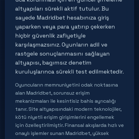
altyapıları sürekli aktif tutulur. Bu
sayede Madridbet hesabınıza giriş
yaparken veya para yatırıp çekerken
hiçbir güvenlik zafiyetiyle
karşılaşmazsınız. Oyunların adil ve
rastgele sonuçlanmasını sağlayan
altyapısı, bagımsız denetim
kuruluşlarınca sürekli test edilmektedir.
Oyuncuların memnuniyetini odak noktasına
alan Madridbet, sorunsuz erişim
mekanizmaları ile kesintisiz bahis ayrıcalığı
tanır. Site altyapısındaki modern teknolojiler,
kötü niyetli erişim girişimlerini engellemek
için özelleştirilmiştir. Finansal akışlarda hızlı ve
onaylı işlemler sunan Madridbet, yüksek