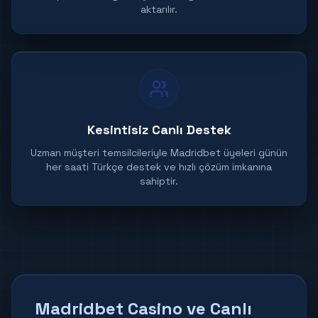
aktarılır.
Kesintisiz Canlı Destek
Uzman müşteri temsilcileriyle Madridbet üyeleri günün
her saati Türkçe destek ve hızlı çözüm imkanına
sahiptir.
Madridbet Casino ve Canlı