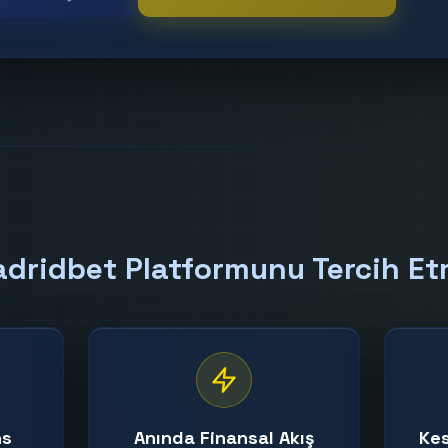
dridbet Platformunu Tercih Etm
ns
Anında Finansal Akış
Kes