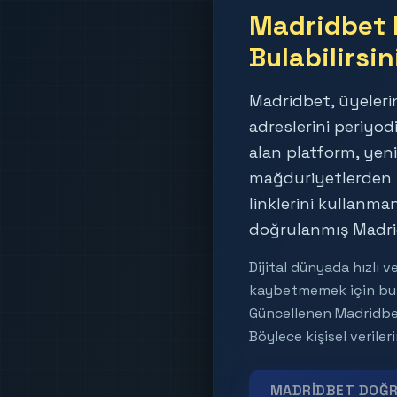
Madridbet K
Bulabilirsin
Madridbet, üyeleri
adreslerini periyod
alan platform, yeni
mağduriyetlerden 
linklerini kullanma
doğrulanmış Madrid
Dijital dünyada hızlı 
kaybetmemek için bu sa
Güncellenen Madridbet 
Böylece kişisel veriler
MADRIDBET DOĞR