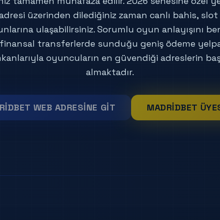
riniz tamamen muhafaza edilir. 2026 senesine özel y
dresi üzerinden dilediğiniz zaman canlı bahis, slot
nlarına ulaşabilirsiniz. Sorumlu oyun anlayışını b
finansal transferlerde sunduğu geniş ödeme yelpaz
kanlarıyla oyuncuların en güvendiği adreslerin ba
almaktadır.
RIDBET WEB ADRESINE GIT
MADRIDBET ÜYES