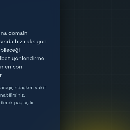
dına domain
sında hızlı aksiyon
abileceği
idbet yönlendirme
dan en son
.
i arayışındayken vakit
abilirsiniz.
lerek paylaşılır.