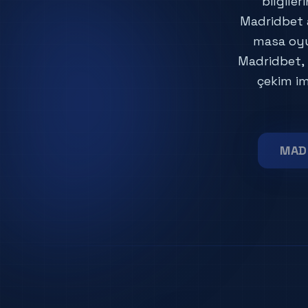
bilgile
Madridbet a
masa oyu
Madridbet, 
çekim im
MAD