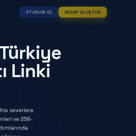
OTURUM AÇ
HESAP OLUŞTUR
Türkiye
 Linki
his severlere
leri ve 256-
adımlarında