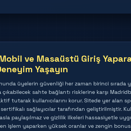
Mobil ve Masaüstü Giriş Yapar
 Deneyim Yaşayın
nda üyelerin güvenliği her zaman birinci sırada yer
çıkabilecek sahte bağlantı risklerine karşı Madridb
aktif tutarak kullanıcılarını korur. Sitede yer alan sp
sertifikalı sağlayıcılar tarafından geliştirilmiştir. Kul
asla paylaşılmaz ve gizlilik ilkeleri hassasiyetle uy
den işlem yaparken yüksek oranlar ve zengin bonus 