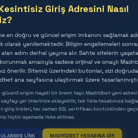
esintisiz Giriş Adresini Nasıl
iz?
ne en doğru ve güncel erişim imkanını sağlamak a
ik olarak yenilemektedir. Bilişim engellemeleri sonra
 alan adını derhal yayına alır. Sahte sitelerin yaşat
korunmak amacıyla sadece orijinal ve onaylı Madr
nız önerilir. Sitemiz üzerindeki butonlar, sizi doğru
bet ana sayfasına ulaştırmak üzere tasarlanmıştır
ve güvenli erişim hayati bir önem taşır. Madridbet yeni adres
yfayı yer imlerinize ekleyebilir, tek tıkla hesabınıza bağlan
giriş linkleri, her zaman SSL sertifikası kontrolünden geçiri
iniz hiçbir aşamada riske atılmaz.
ULANMIŞ LINK
MADRIDBET HESABINA GIR