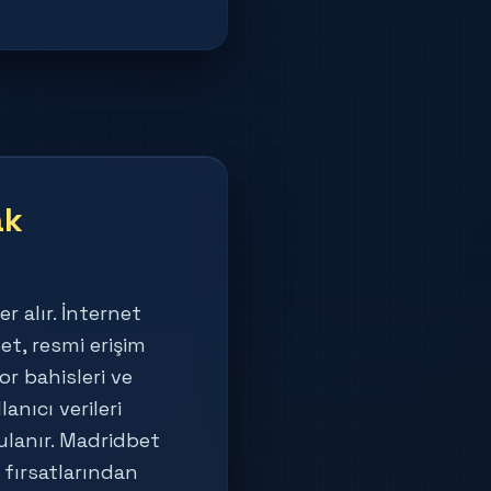
ak
 alır. İnternet
et, resmi erişim
or bahisleri ve
lanıcı verileri
gulanır. Madridbet
fırsatlarından