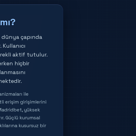
 mı?
ve dünya çapında
 Kullanıcı
ekli aktif tutulur.
rken hiçbir
çlanmasını
mektedir.
izmaları ile
i erişim girişimlerini
n Madridbet, yüksek
ır. Güçlü kurumsal
lılarına kusursuz bir