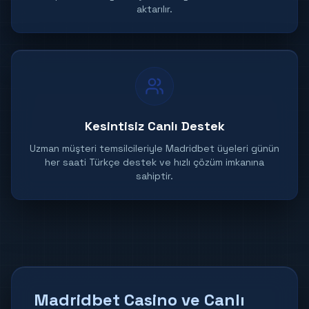
aktarılır.
Kesintisiz Canlı Destek
Uzman müşteri temsilcileriyle Madridbet üyeleri günün
her saati Türkçe destek ve hızlı çözüm imkanına
sahiptir.
Madridbet Casino ve Canlı