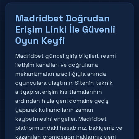
Madridbet Doğrudan
Erişim Linki İle Güvenli
Oyun Keyfi
Madridbet güncel giriş bilgileri, resmi
iletişim kanalları ve doğrulama
mekanizmaları aracılığıyla anında
oyunculara ulaştırılır. Sitenin teknik
altyapısı, erişim kısıtlamalarının
ardından hızla yeni domaine geçiş
yaparak kullanıcıların zaman
kaybetmesini engeller. Madridbet
platformundaki hesabınız, bakiyeniz ve
kazanılan promosyon haklarınız yeni