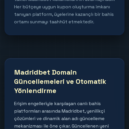
Her bütçeye uygun kupon oluşturma imkanı
tanıyan platform, üyelerine kazançlı bir bahis
ortamı sunmayı taahhüt etmektedir.
Madridbet Domain
Güncellemeleri ve Otomatik
Yönlendirme
Erişim engelleriyle karşılaşan canlı bahis
platformları arasında Madridbet, yenilikçi
çözümleri ve dinamik alan adı güncelleme
mekanizması ile öne çıkar. Güncellenen yeni