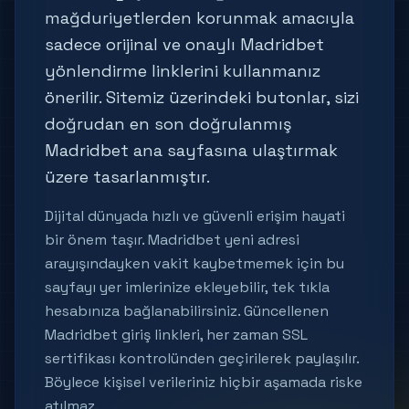
mağduriyetlerden korunmak amacıyla
sadece orijinal ve onaylı Madridbet
yönlendirme linklerini kullanmanız
önerilir. Sitemiz üzerindeki butonlar, sizi
doğrudan en son doğrulanmış
Madridbet ana sayfasına ulaştırmak
üzere tasarlanmıştır.
Dijital dünyada hızlı ve güvenli erişim hayati
bir önem taşır. Madridbet yeni adresi
arayışındayken vakit kaybetmemek için bu
sayfayı yer imlerinize ekleyebilir, tek tıkla
hesabınıza bağlanabilirsiniz. Güncellenen
Madridbet giriş linkleri, her zaman SSL
sertifikası kontrolünden geçirilerek paylaşılır.
Böylece kişisel verileriniz hiçbir aşamada riske
atılmaz.