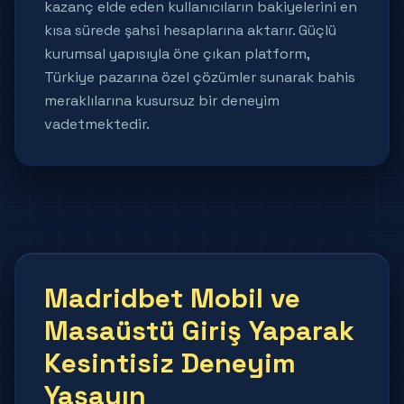
kazanç elde eden kullanıcıların bakiyelerini en
kısa sürede şahsi hesaplarına aktarır. Güçlü
kurumsal yapısıyla öne çıkan platform,
Türkiye pazarına özel çözümler sunarak bahis
meraklılarına kusursuz bir deneyim
vadetmektedir.
Madridbet Mobil ve
Masaüstü Giriş Yaparak
Kesintisiz Deneyim
Yaşayın