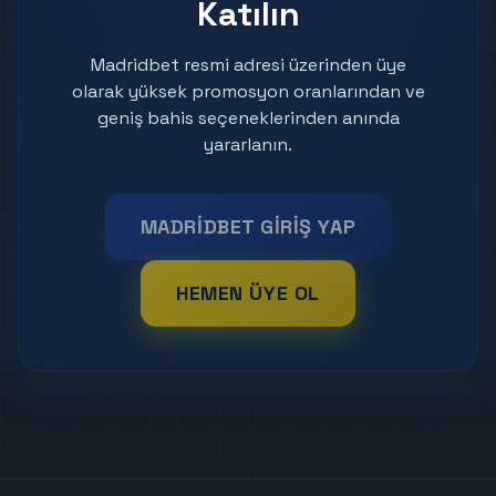
Katılın
Madridbet resmi adresi üzerinden üye
olarak yüksek promosyon oranlarından ve
geniş bahis seçeneklerinden anında
yararlanın.
MADRIDBET GIRIŞ YAP
HEMEN ÜYE OL