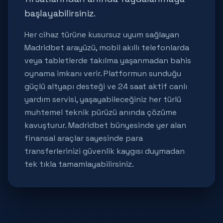
başlayabilirsiniz.
Her cihaz türüne kusursuz uyum sağlayan
Madridbet arayüzü, mobil akıllı telefonlarda
veya tabletlerde takılma yaşanmadan bahis
oynama imkanı verir. Platformun sunduğu
güçlü altyapı desteği ve 24 saat aktif canlı
yardım servisi, yaşayabileceğiniz her türlü
muhtemel teknik pürüzü anında çözüme
kavuşturur. Madridbet bünyesinde yer alan
finansal araçlar sayesinde para
transferlerinizi güvenlik kaygısı duymadan
tek tıkla tamamlayabilirsiniz.