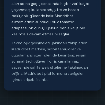
alan adına geçiş esnasında hiçbir veri kaybı
yaşanmaz; kullanıcı adı, şifre ve hesap
bakiyeniz güvende kalır. Madridbet
sistemlerinin sunduğu bu otomatik
adaptasyon gücü, üyelerin bahis keyfinin
kesintisiz devam etmesini sağlar.
Teknolojik gelişmeleri yakından takip eden
Madridbet markası, mobil tarayıcılar ve
uygulamalar üzerinden de kesintisiz erişim
sunmaktadır. Güvenli giriş kanallarımız
sayesinde sahte web sitelerine takılmadan
orijinal Madridbet platformuna saniyeler
içinde erişebilirsiniz.