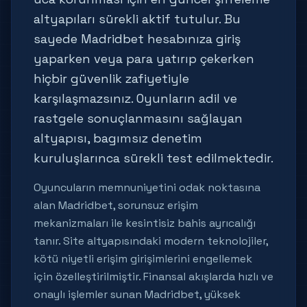
altyapıları sürekli aktif tutulur. Bu
sayede Madridbet hesabınıza giriş
yaparken veya para yatırıp çekerken
hiçbir güvenlik zafiyetiyle
karşılaşmazsınız. Oyunların adil ve
rastgele sonuçlanmasını sağlayan
altyapısı, bagımsız denetim
kuruluşlarınca sürekli test edilmektedir.
Oyuncuların memnuniyetini odak noktasına
alan Madridbet, sorunsuz erişim
mekanizmaları ile kesintisiz bahis ayrıcalığı
tanır. Site altyapısındaki modern teknolojiler,
kötü niyetli erişim girişimlerini engellemek
için özelleştirilmiştir. Finansal akışlarda hızlı ve
onaylı işlemler sunan Madridbet, yüksek