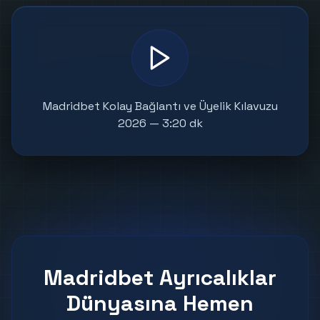
Madridbet Kolay Bağlantı ve Üyelik Kılavuzu
2026 — 3:20 dk
Madridbet Ayrıcalıklar
Dünyasına Hemen