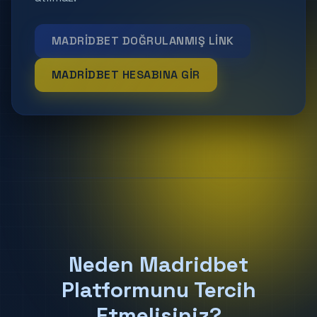
MADRIDBET DOĞRULANMIŞ LINK
MADRIDBET HESABINA GIR
Neden Madridbet
Platformunu Tercih
Etmelisiniz?