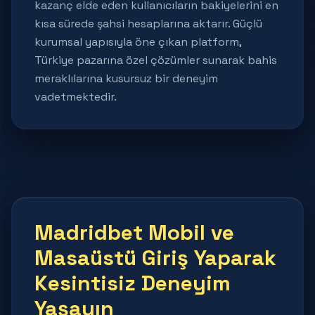
kazanç elde eden kullanıcıların bakiyelerini en
kısa sürede şahsi hesaplarına aktarır. Güçlü
kurumsal yapısıyla öne çıkan platform,
Türkiye pazarına özel çözümler sunarak bahis
meraklılarına kusursuz bir deneyim
vadetmektedir.
Madridbet Mobil ve
Masaüstü Giriş Yaparak
Kesintisiz Deneyim
Yaşayın