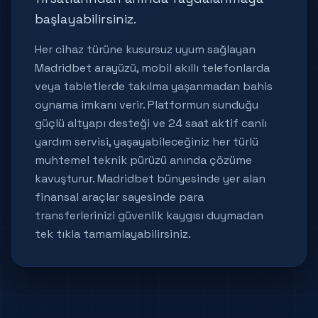
başlayabilirsiniz.
Her cihaz türüne kusursuz uyum sağlayan
Madridbet arayüzü, mobil akıllı telefonlarda
veya tabletlerde takılma yaşanmadan bahis
oynama imkanı verir. Platformun sunduğu
güçlü altyapı desteği ve 24 saat aktif canlı
yardım servisi, yaşayabileceğiniz her türlü
muhtemel teknik pürüzü anında çözüme
kavuşturur. Madridbet bünyesinde yer alan
finansal araçlar sayesinde para
transferlerinizi güvenlik kaygısı duymadan
tek tıkla tamamlayabilirsiniz.