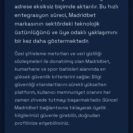
adrese eksiksiz biçimde aktarılır. Bu hızlı
entegrasyon süreci, Madridbet
markasının sektördeki teknolojik
üstünlüğünü ve üye odaklı yaklaşımını
bir kez daha göstermektedir.
Özel şifreleme metotları ve veri gizliliği
sözleşmeleri ile donatılmış olan Madridbet,
kumarhane ve spor bahisleri alanında en
yüksek güvenlik kriterlerini sağlar. Bilgi
güvenliği standartlarını sürekli yükselten
platform, kullanıcı memnuniyet oranını her
zaman zirvede tutmayı başarmaktadır. Güncel
Madridbet bağlantısına tıklayarak üyelik
bilgilerinizi güvenle girebilir, doğrudan
profilinize erişebilirsiniz.