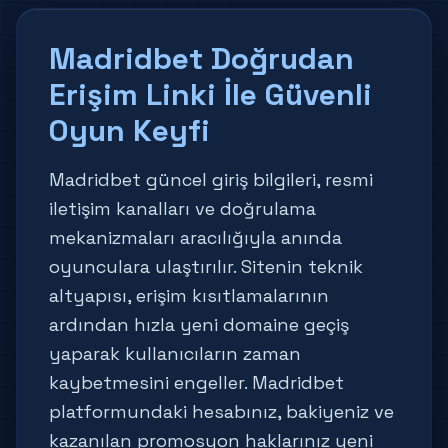
Madridbet Doğrudan
Erişim Linki İle Güvenli
Oyun Keyfi
Madridbet güncel giriş bilgileri, resmi
iletişim kanalları ve doğrulama
mekanizmaları aracılığıyla anında
oyunculara ulaştırılır. Sitenin teknik
altyapısı, erişim kısıtlamalarının
ardından hızla yeni domaine geçiş
yaparak kullanıcıların zaman
kaybetmesini engeller. Madridbet
platformundaki hesabınız, bakiyeniz ve
kazanılan promosyon haklarınız yeni