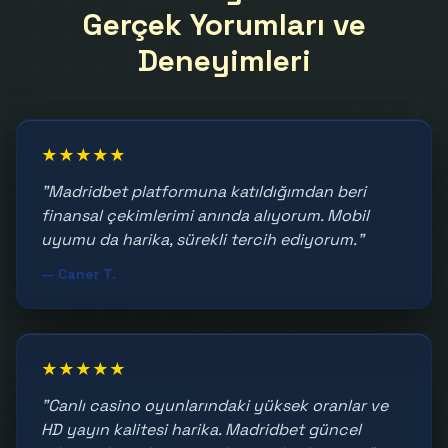
Gerçek Yorumları ve
Deneyimleri
★★★★★
"Madridbet platformuna katıldığımdan beri
finansal çekimlerimi anında alıyorum. Mobil
uyumu da harika, sürekli tercih ediyorum."
— Caner T.
★★★★★
"Canlı casino oyunlarındaki yüksek oranlar ve
HD yayın kalitesi harika. Madridbet güncel