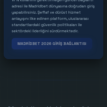
adresi ile Madridbet dünyasına doğrudan giriş
yapabilirsiniz. Şeffaf ve dürüst hizmet
anlayışını ilke edinen platform, uluslararası
standartlardaki güvenlik politikaları ile
sektördeki liderliğini sürdürmektedir.
MADRIDBET 2026 GIRIŞ BAĞLANTISI