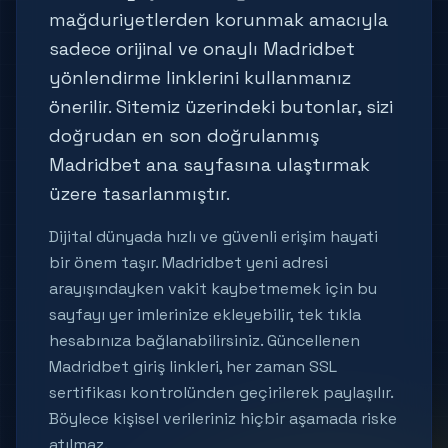
mağduriyetlerden korunmak amacıyla
sadece orijinal ve onaylı Madridbet
yönlendirme linklerini kullanmanız
önerilir. Sitemiz üzerindeki butonlar, sizi
doğrudan en son doğrulanmış
Madridbet ana sayfasına ulaştırmak
üzere tasarlanmıştır.
Dijital dünyada hızlı ve güvenli erişim hayati
bir önem taşır. Madridbet yeni adresi
arayışındayken vakit kaybetmemek için bu
sayfayı yer imlerinize ekleyebilir, tek tıkla
hesabınıza bağlanabilirsiniz. Güncellenen
Madridbet giriş linkleri, her zaman SSL
sertifikası kontrolünden geçirilerek paylaşılır.
Böylece kişisel verileriniz hiçbir aşamada riske
atılmaz.