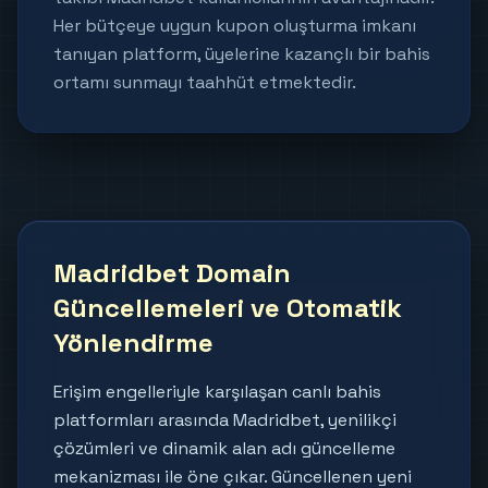
Her bütçeye uygun kupon oluşturma imkanı
tanıyan platform, üyelerine kazançlı bir bahis
ortamı sunmayı taahhüt etmektedir.
Madridbet Domain
Güncellemeleri ve Otomatik
Yönlendirme
Erişim engelleriyle karşılaşan canlı bahis
platformları arasında Madridbet, yenilikçi
çözümleri ve dinamik alan adı güncelleme
mekanizması ile öne çıkar. Güncellenen yeni