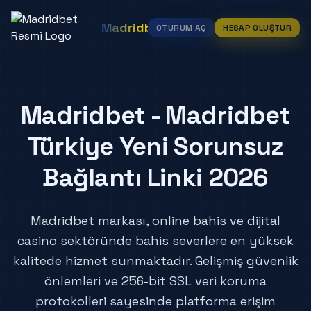
Madridbet
OTURUM AÇ
HESAP OLUŞTUR
Madridbet - Madridbet
Türkiye Yeni Sorunsuz
Bağlantı Linki 2026
Madridbet markası, online bahis ve dijital
casino sektöründe bahis severlere en yüksek
kalitede hizmet sunmaktadır. Gelişmiş güvenlik
önlemleri ve 256-bit SSL veri koruma
protokolleri sayesinde platforma erişim