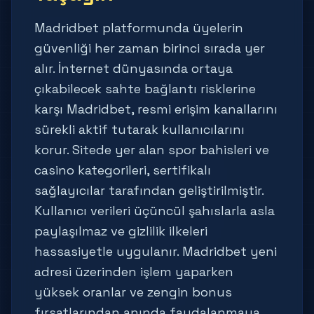
Madridbet platformunda üyelerin
güvenliği her zaman birinci sırada yer
alır. İnternet dünyasında ortaya
çıkabilecek sahte bağlantı risklerine
karşı Madridbet, resmi erişim kanallarını
sürekli aktif tutarak kullanıcılarını
korur. Sitede yer alan spor bahisleri ve
casino kategorileri, sertifikalı
sağlayıcılar tarafından geliştirilmiştir.
Kullanıcı verileri üçüncül şahıslarla asla
paylaşılmaz ve gizlilik ilkeleri
hassasiyetle uygulanır. Madridbet yeni
adresi üzerinden işlem yaparken
yüksek oranlar ve zengin bonus
fırsatlarından anında faydalanmaya