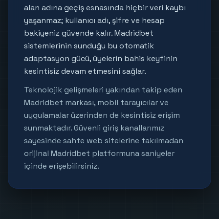
alan adına geçiş esnasında hiçbir veri kaybı
yaşanmaz; kullanıcı adı, şifre ve hesap
bakiyeniz güvende kalır. Madridbet
sistemlerinin sunduğu bu otomatik
adaptasyon gücü, üyelerin bahis keyfinin
kesintisiz devam etmesini sağlar.
Teknolojik gelişmeleri yakından takip eden
Madridbet markası, mobil tarayıcılar ve
uygulamalar üzerinden de kesintisiz erişim
sunmaktadır. Güvenli giriş kanallarımız
sayesinde sahte web sitelerine takılmadan
orijinal Madridbet platformuna saniyeler
içinde erişebilirsiniz.