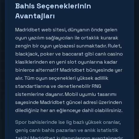
Bahis Seçeneklerinin
Avantajları
Madridbet web sitesi, dünyanın önde gelen
oyun yazılım sağlayıcıları ile ortaklık kurarak
zengin bir oyun yelpazesi sunmaktadır. Rulet,
blackjack, poker ve baccarat gibi canlı casino
klasiklerinden en yeni slot oyunlarına kadar
binlerce alternatif Madridbet bünyesinde yer
alır. Tüm oyun seçenekleri yüksek adillik
standartlarına ve denetlenebilir RNG
sistemlerine dayanır. Mobil uyumlu tasarımı
sayesinde Madridbet güncel adresi üzerinden
dilediğiniz her an eğlenceye dahil olabilirsiniz.
Spor bahislerinde ise lig bazlı yüksek oranlar,
geniş canlı bahis pazarları ve anlık istatistik
takibi Madridbet kullanıcılarının avantajınadır.