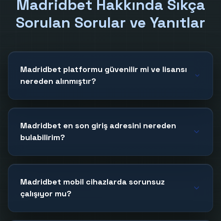
Madridbet Hakkında Sıkça
Sorulan Sorular ve Yanıtlar
Madridbet platformu güvenilir mi ve lisansı
nereden alınmıştır?
Madridbet en son giriş adresini nereden
bulabilirim?
Madridbet mobil cihazlarda sorunsuz
çalışıyor mu?