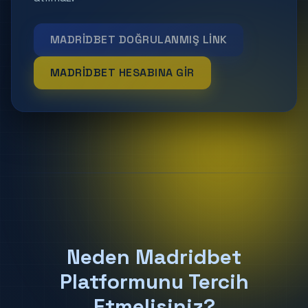
MADRIDBET DOĞRULANMIŞ LINK
MADRIDBET HESABINA GIR
Neden Madridbet
Platformunu Tercih
Etmelisiniz?