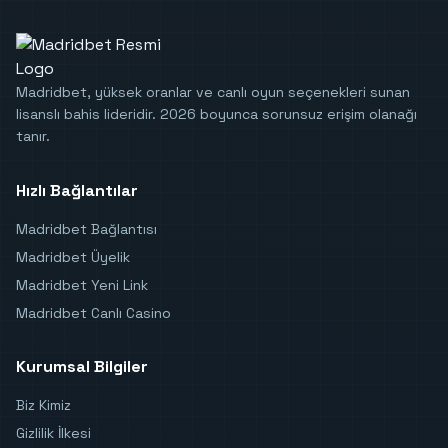
Madridbet, yüksek oranlar ve canlı oyun seçenekleri sunan
lisanslı bahis lideridir. 2026 boyunca sorunsuz erişim olanağı
tanır.
Hızlı Bağlantılar
Madridbet Bağlantısı
Madridbet Üyelik
Madridbet Yeni Link
Madridbet Canlı Casino
Kurumsal Bilgiler
Biz Kimiz
Gizlilik İlkesi