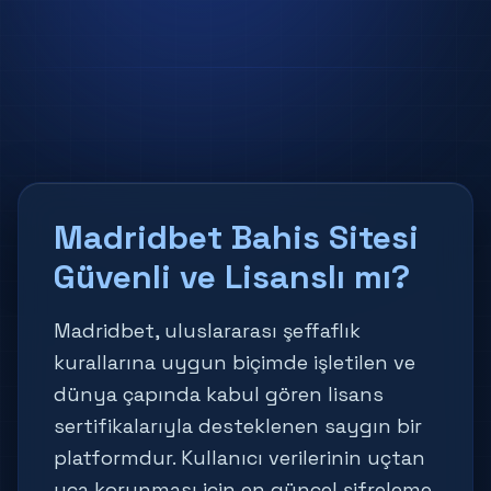
Madridbet Bahis Sitesi
Güvenli ve Lisanslı mı?
Madridbet, uluslararası şeffaflık
kurallarına uygun biçimde işletilen ve
dünya çapında kabul gören lisans
sertifikalarıyla desteklenen saygın bir
platformdur. Kullanıcı verilerinin uçtan
uca korunması için en güncel şifreleme