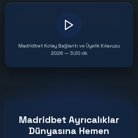
Madridbet Kolay Bağlantı ve Üyelik Kılavuzu
2026 — 3:20 dk
Madridbet Ayrıcalıklar
Dünyasına Hemen