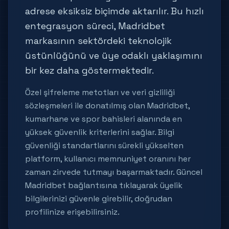
adrese eksiksiz biçimde aktarılır. Bu hızlı
entegrasyon süreci, Madridbet
markasının sektördeki teknolojik
üstünlüğünü ve üye odaklı yaklaşımını
bir kez daha göstermektedir.
Özel şifreleme metotları ve veri gizliliği
sözleşmeleri ile donatılmış olan Madridbet,
kumarhane ve spor bahisleri alanında en
yüksek güvenlik kriterlerini sağlar. Bilgi
güvenliği standartlarını sürekli yükselten
platform, kullanıcı memnuniyet oranını her
zaman zirvede tutmayı başarmaktadır. Güncel
Madridbet bağlantısına tıklayarak üyelik
bilgilerinizi güvenle girebilir, doğrudan
profilinize erişebilirsiniz.