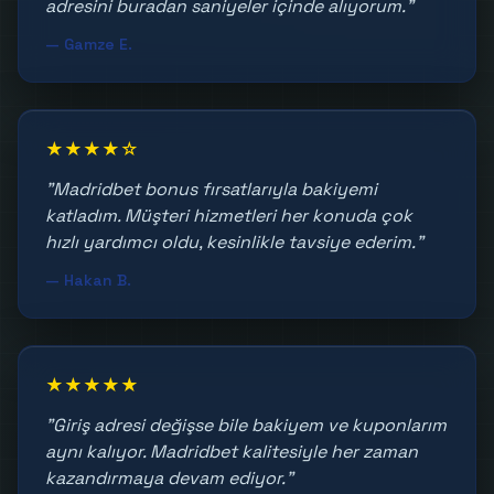
adresini buradan saniyeler içinde alıyorum."
— Gamze E.
★★★★☆
"Madridbet bonus fırsatlarıyla bakiyemi
katladım. Müşteri hizmetleri her konuda çok
hızlı yardımcı oldu, kesinlikle tavsiye ederim."
— Hakan B.
★★★★★
"Giriş adresi değişse bile bakiyem ve kuponlarım
aynı kalıyor. Madridbet kalitesiyle her zaman
kazandırmaya devam ediyor."