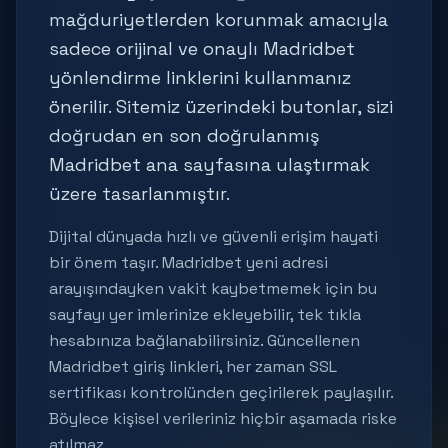
mağduriyetlerden korunmak amacıyla
sadece orijinal ve onaylı Madridbet
yönlendirme linklerini kullanmanız
önerilir. Sitemiz üzerindeki butonlar, sizi
doğrudan en son doğrulanmış
Madridbet ana sayfasına ulaştırmak
üzere tasarlanmıştır.
Dijital dünyada hızlı ve güvenli erişim hayati
bir önem taşır. Madridbet yeni adresi
arayışındayken vakit kaybetmemek için bu
sayfayı yer imlerinize ekleyebilir, tek tıkla
hesabınıza bağlanabilirsiniz. Güncellenen
Madridbet giriş linkleri, her zaman SSL
sertifikası kontrolünden geçirilerek paylaşılır.
Böylece kişisel verileriniz hiçbir aşamada riske
atılmaz.