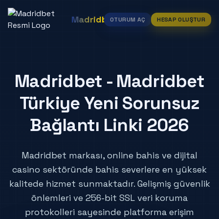
Madridbet
OTURUM AÇ
HESAP OLUŞTUR
Madridbet - Madridbet
Türkiye Yeni Sorunsuz
Bağlantı Linki 2026
Madridbet markası, online bahis ve dijital
casino sektöründe bahis severlere en yüksek
kalitede hizmet sunmaktadır. Gelişmiş güvenlik
önlemleri ve 256-bit SSL veri koruma
protokolleri sayesinde platforma erişim