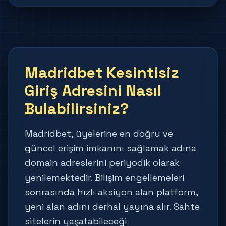
Madridbet Kesintisiz
Giriş Adresini Nasıl
Bulabilirsiniz?
Madridbet, üyelerine en doğru ve
güncel erişim imkanını sağlamak adına
domain adreslerini periyodik olarak
yenilemektedir. Bilişim engellemeleri
sonrasında hızlı aksiyon alan platform,
yeni alan adını derhal yayına alır. Sahte
sitelerin yaşatabileceği