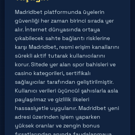
Madridbet platformunda üyelerin
güvenliği her zaman birinci sırada yer
alır. İnternet dünyasında ortaya
çıkabilecek sahte bağlantı risklerine
karşı Madridbet, resmi erişim kanallarını
sürekli aktif tutarak kullanıcılarını
korur. Sitede yer alan spor bahisleri ve
casino kategorileri, sertifikalı
sağlayıcılar tarafından geliştirilmiştir.
Kullanıcı verileri üçüncül şahıslarla asla
paylaşılmaz ve gizlilik ilkeleri
hassasiyetle uygulanır. Madridbet yeni
adresi üzerinden işlem yaparken
yüksek oranlar ve zengin bonus
fırsatlarından anında faydalanmaya