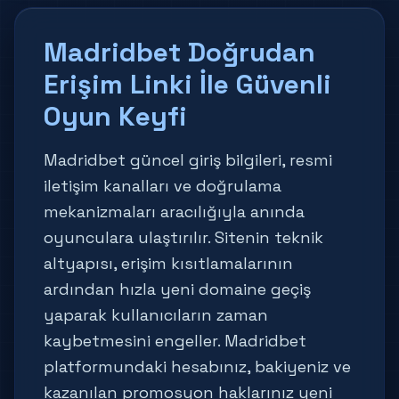
Madridbet Doğrudan
Erişim Linki İle Güvenli
Oyun Keyfi
Madridbet güncel giriş bilgileri, resmi
iletişim kanalları ve doğrulama
mekanizmaları aracılığıyla anında
oyunculara ulaştırılır. Sitenin teknik
altyapısı, erişim kısıtlamalarının
ardından hızla yeni domaine geçiş
yaparak kullanıcıların zaman
kaybetmesini engeller. Madridbet
platformundaki hesabınız, bakiyeniz ve
kazanılan promosyon haklarınız yeni