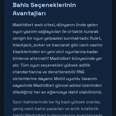
Bahis Seçeneklerinin
Avantajları
Madridbet web sitesi, dünyanın önde gelen
oyun yazılım sağlayıcıları ile ortaklık kurarak
zengin bir oyun yelpazesi sunmaktadır. Rulet,
blackjack, poker ve baccarat gibi canlı casino
klasiklerinden en yeni slot oyunlarına kadar
binlerce alternatif Madridbet bünyesinde yer
alır. Tüm oyun seçenekleri yüksek adillik
standartlarına ve denetlenebilir RNG
sistemlerine dayanır. Mobil uyumlu tasarımı
sayesinde Madridbet güncel adresi üzerinden
dilediğiniz her an eğlenceye dahil olabilirsiniz.
Spor bahislerinde ise lig bazlı yüksek oranlar,
geniş canlı bahis pazarları ve anlık istatistik
takibi Madridbet kullanıcılarının avantajınadır.