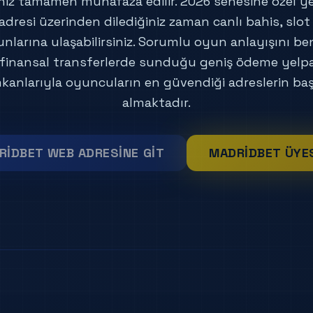
riniz tamamen muhafaza edilir. 2026 senesine özel y
dresi üzerinden dilediğiniz zaman canlı bahis, slot
nlarına ulaşabilirsiniz. Sorumlu oyun anlayışını b
finansal transferlerde sunduğu geniş ödeme yelpaz
kanlarıyla oyuncuların en güvendiği adreslerin ba
almaktadır.
RIDBET WEB ADRESINE GIT
MADRIDBET ÜYES