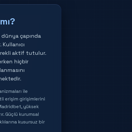
 mı?
ve dünya çapında
 Kullanıcı
ekli aktif tutulur.
rken hiçbir
çlanmasını
mektedir.
izmaları ile
i erişim girişimlerini
n Madridbet, yüksek
ır. Güçlü kurumsal
lılarına kusursuz bir