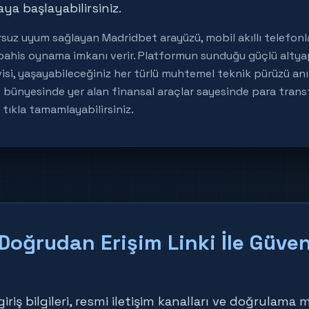
a başlayabilirsiniz.
rsuz uyum sağlayan Madridbet arayüzü, mobil akıllı telefon
ahis oynama imkanı verir. Platformun sunduğu güçlü altyap
rvisi, yaşayabileceğiniz her türlü muhtemel teknik pürüzü a
 bünyesinde yer alan finansal araçlar sayesinde para transf
tıkla tamamlayabilirsiniz.
oğrudan Erişim Linki İle Güven
riş bilgileri, resmi iletişim kanalları ve doğrulama