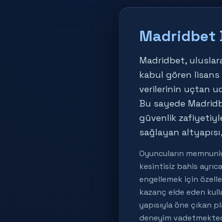
Madridbet B
Madridbet, uluslara
kabul gören lisans 
verilerinin uçtan u
Bu sayede Madridbe
güvenlik zafiyetiyl
sağlayan altyapısı
Oyuncuların memnuniye
kesintisiz bahis ayrıca
engellemek için özelleş
kazanç elde eden kulla
yapısıyla öne çıkan p
deneyim vadetmekted