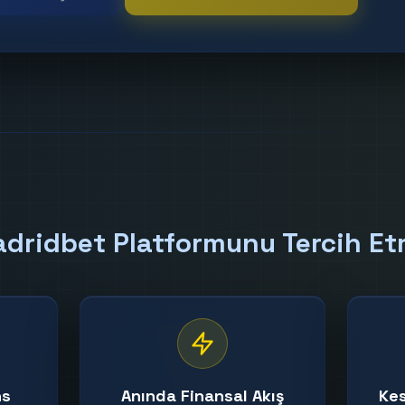
dridbet Platformunu Tercih Etm
ns
Anında Finansal Akış
Kes