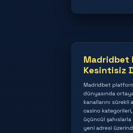
Madridbet 
Kesintisiz
Madridbet platformu
dünyasında ortaya 
kanallarını sürekli 
casino kategorileri, 
üçüncül şahıslarla 
yeni adresi üzerin