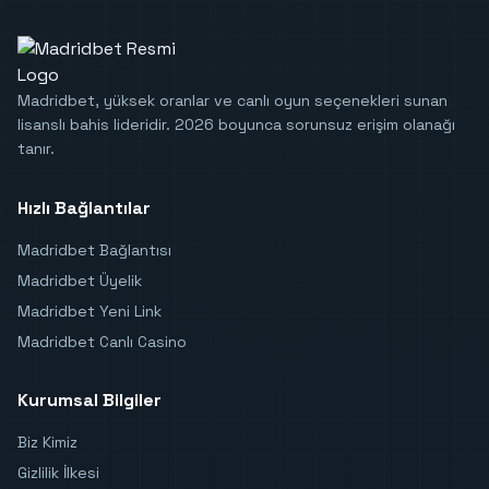
Madridbet, yüksek oranlar ve canlı oyun seçenekleri sunan
lisanslı bahis lideridir. 2026 boyunca sorunsuz erişim olanağı
tanır.
Hızlı Bağlantılar
Madridbet Bağlantısı
Madridbet Üyelik
Madridbet Yeni Link
Madridbet Canlı Casino
Kurumsal Bilgiler
Biz Kimiz
Gizlilik İlkesi