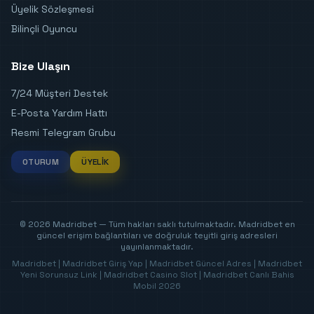
Üyelik Sözleşmesi
Bilinçli Oyuncu
Bize Ulaşın
7/24 Müşteri Destek
E-Posta Yardım Hattı
Resmi Telegram Grubu
OTURUM
ÜYELIK
© 2026 Madridbet — Tüm hakları saklı tutulmaktadır. Madridbet en
güncel erişim bağlantıları ve doğruluk teyitli giriş adresleri
yayınlanmaktadır.
Madridbet | Madridbet Giriş Yap | Madridbet Güncel Adres | Madridbet
Yeni Sorunsuz Link | Madridbet Casino Slot | Madridbet Canlı Bahis
Mobil 2026