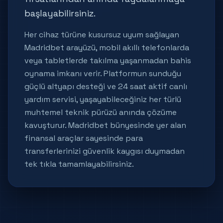
başlayabilirsiniz.
Her cihaz türüne kusursuz uyum sağlayan
Madridbet arayüzü, mobil akıllı telefonlarda
veya tabletlerde takılma yaşanmadan bahis
oynama imkanı verir. Platformun sunduğu
güçlü altyapı desteği ve 24 saat aktif canlı
yardım servisi, yaşayabileceğiniz her türlü
muhtemel teknik pürüzü anında çözüme
kavuşturur. Madridbet bünyesinde yer alan
finansal araçlar sayesinde para
transferlerinizi güvenlik kaygısı duymadan
tek tıkla tamamlayabilirsiniz.