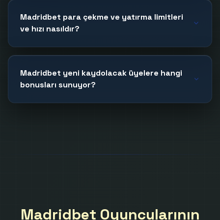
Madridbet para çekme ve yatırma limitleri
ve hızı nasıldır?
Madridbet yeni kaydolacak üyelere hangi
bonusları sunuyor?
Madridbet Oyuncularının