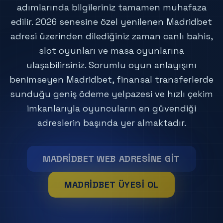
adımlarında bilgileriniz tamamen muhafaza
edilir. 2026 senesine özel yenilenen Madridbet
adresi üzerinden dilediğiniz zaman canlı bahis,
slot oyunları ve masa oyunlarına
ulaşabilirsiniz. Sorumlu oyun anlayışını
benimseyen Madridbet, finansal transferlerde
sunduğu geniş ödeme yelpazesi ve hızlı çekim
imkanlarıyla oyuncuların en güvendiği
adreslerin başında yer almaktadır.
MADRIDBET WEB ADRESINE GIT
MADRIDBET ÜYESI OL