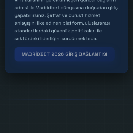
adresi ile Madridbet dünyasına doğrudan giriş
yapabilirsiniz. Şeffaf ve dürüst hizmet
anlayışını ilke edinen platform, uluslararası
standartlardaki güvenlik politikaları ile
sektördeki liderliğini sürdürmektedir.
MADRIDBET 2026 GIRIŞ BAĞLANTISI