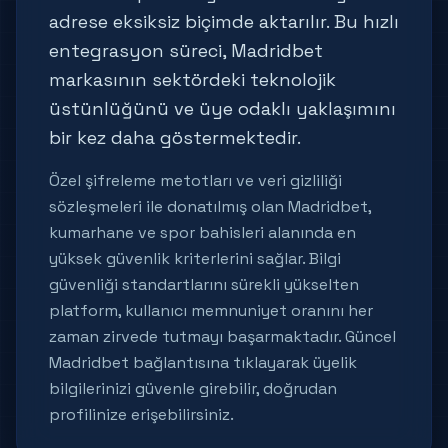
adrese eksiksiz biçimde aktarılır. Bu hızlı
entegrasyon süreci, Madridbet
markasının sektördeki teknolojik
üstünlüğünü ve üye odaklı yaklaşımını
bir kez daha göstermektedir.
Özel şifreleme metotları ve veri gizliliği
sözleşmeleri ile donatılmış olan Madridbet,
kumarhane ve spor bahisleri alanında en
yüksek güvenlik kriterlerini sağlar. Bilgi
güvenliği standartlarını sürekli yükselten
platform, kullanıcı memnuniyet oranını her
zaman zirvede tutmayı başarmaktadır. Güncel
Madridbet bağlantısına tıklayarak üyelik
bilgilerinizi güvenle girebilir, doğrudan
profilinize erişebilirsiniz.