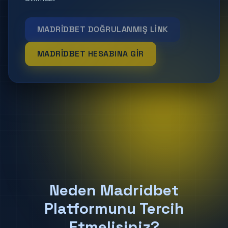
MADRIDBET DOĞRULANMIŞ LINK
MADRIDBET HESABINA GIR
Neden Madridbet
Platformunu Tercih
Etmelisiniz?