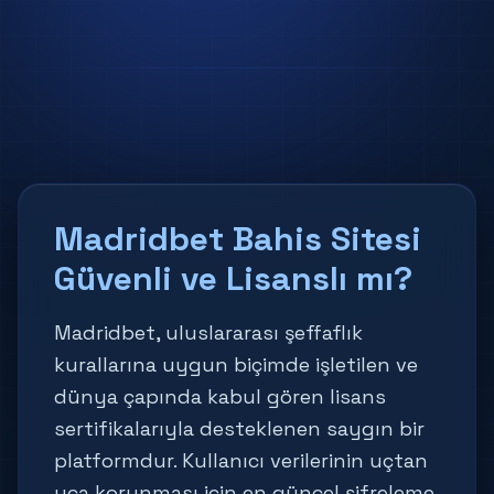
Madridbet Bahis Sitesi
Güvenli ve Lisanslı mı?
Madridbet, uluslararası şeffaflık
kurallarına uygun biçimde işletilen ve
dünya çapında kabul gören lisans
sertifikalarıyla desteklenen saygın bir
platformdur. Kullanıcı verilerinin uçtan
uca korunması için en güncel şifreleme