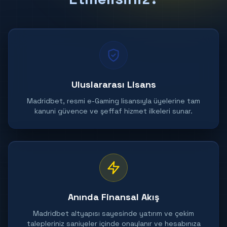
Uluslararası Lisans
Madridbet, resmi e-Gaming lisansıyla üyelerine tam
kanuni güvence ve şeffaf hizmet ilkeleri sunar.
Anında Finansal Akış
Madridbet altyapısı sayesinde yatırım ve çekim
talepleriniz saniyeler içinde onaylanır ve hesabınıza