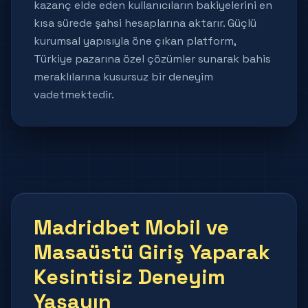
kazanç elde eden kullanıcıların bakiyelerini en
kısa sürede şahsi hesaplarına aktarır. Güçlü
kurumsal yapısıyla öne çıkan platform,
Türkiye pazarına özel çözümler sunarak bahis
meraklılarına kusursuz bir deneyim
vadetmektedir.
Madridbet Mobil ve
Masaüstü Giriş Yaparak
Kesintisiz Deneyim
Yaşayın