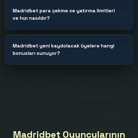
Madridbet para çekme ve yatırma limitleri
ve hızı nasıldır?
Madridbet yeni kaydolacak üyelere hangi
bonusları sunuyor?
Madridbet Oyuncularının