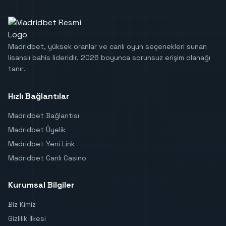
Madridbet, yüksek oranlar ve canlı oyun seçenekleri sunan
lisanslı bahis lideridir. 2026 boyunca sorunsuz erişim olanağı
tanır.
Hızlı Bağlantılar
Madridbet Bağlantısı
Madridbet Üyelik
Madridbet Yeni Link
Madridbet Canlı Casino
Kurumsal Bilgiler
Biz Kimiz
Gizlilik İlkesi