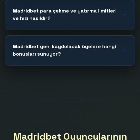
Madridbet para çekme ve yatırma limitleri
ve hızı nasıldır?
Madridbet yeni kaydolacak üyelere hangi
bonusları sunuyor?
Madridbet Oyuncularının