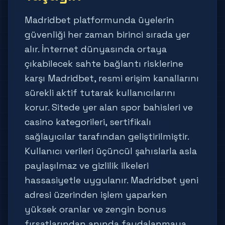
Madridbet platformunda üyelerin
güvenliği her zaman birinci sırada yer
alır. İnternet dünyasında ortaya
çıkabilecek sahte bağlantı risklerine
karşı Madridbet, resmi erişim kanallarını
sürekli aktif tutarak kullanıcılarını
korur. Sitede yer alan spor bahisleri ve
casino kategorileri, sertifikalı
sağlayıcılar tarafından geliştirilmiştir.
Kullanıcı verileri üçüncül şahıslarla asla
paylaşılmaz ve gizlilik ilkeleri
hassasiyetle uygulanır. Madridbet yeni
adresi üzerinden işlem yaparken
yüksek oranlar ve zengin bonus
fırsatlarından anında faydalanmaya