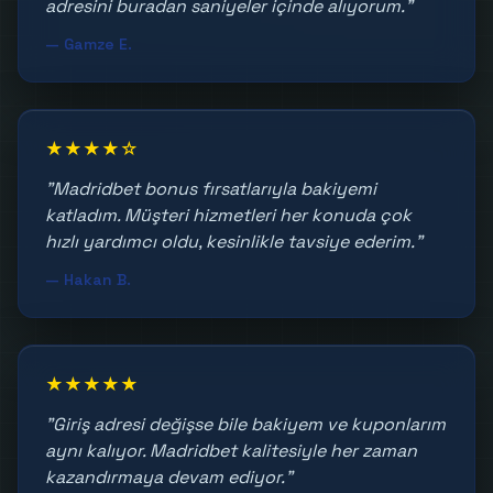
adresini buradan saniyeler içinde alıyorum."
— Gamze E.
★★★★☆
"Madridbet bonus fırsatlarıyla bakiyemi
katladım. Müşteri hizmetleri her konuda çok
hızlı yardımcı oldu, kesinlikle tavsiye ederim."
— Hakan B.
★★★★★
"Giriş adresi değişse bile bakiyem ve kuponlarım
aynı kalıyor. Madridbet kalitesiyle her zaman
kazandırmaya devam ediyor."