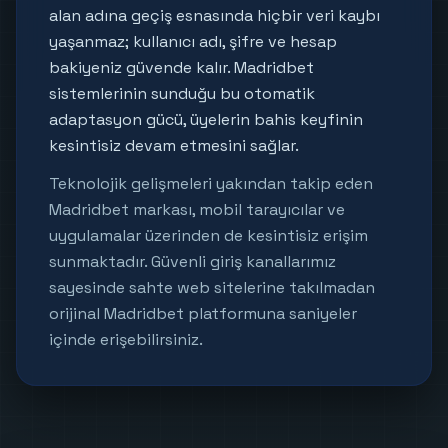
alan adına geçiş esnasında hiçbir veri kaybı
yaşanmaz; kullanıcı adı, şifre ve hesap
bakiyeniz güvende kalır. Madridbet
sistemlerinin sunduğu bu otomatik
adaptasyon gücü, üyelerin bahis keyfinin
kesintisiz devam etmesini sağlar.
Teknolojik gelişmeleri yakından takip eden
Madridbet markası, mobil tarayıcılar ve
uygulamalar üzerinden de kesintisiz erişim
sunmaktadır. Güvenli giriş kanallarımız
sayesinde sahte web sitelerine takılmadan
orijinal Madridbet platformuna saniyeler
içinde erişebilirsiniz.