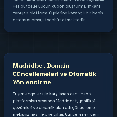
Her bütçeye uygun kupon oluşturma imkanı
tanıyan platform, üyelerine kazançlı bir bahis
ortamı sunmayı taahhüt etmektedir.
Madridbet Domain
Güncellemeleri ve Otomatik
Yönlendirme
Erişim engelleriyle karşılaşan canlı bahis
platformları arasında Madridbet, yenilikçi
çözümleri ve dinamik alan adı güncelleme
mekanizması ile öne çıkar. Güncellenen yeni