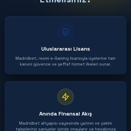
Uluslararası Lisans
Madridbet, resmi e-Gaming lisansıyla üyelerine tam
kanuni güvence ve şeffaf hizmet ilkeleri sunar.
Anında Finansal Akış
Madridbet altyapısı sayesinde yatırım ve çekim
talepleriniz saniyeler içinde onaylanır ve hesabınıza