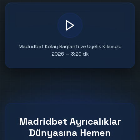
Madridbet Kolay Bağlantı ve Üyelik Kılavuzu
2026 — 3:20 dk
Madridbet Ayrıcalıklar
Dünyasına Hemen