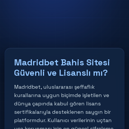
Madridbet Bahis Sitesi
Güvenli ve Lisanslı mı?
Madridbet, uluslararası şeffaflık
kurallarına uygun biçimde işletilen ve
dünya çapında kabul gören lisans
sertifikalarıyla desteklenen saygın bir
platformdur. Kullanıcı verilerinin uçtan
uca korunması için en güncel şifreleme