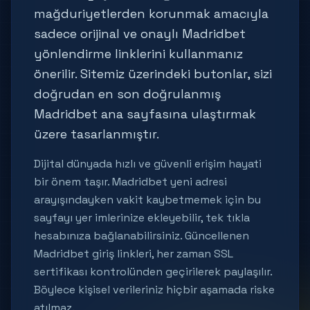
mağduriyetlerden korunmak amacıyla
sadece orijinal ve onaylı Madridbet
yönlendirme linklerini kullanmanız
önerilir. Sitemiz üzerindeki butonlar, sizi
doğrudan en son doğrulanmış
Madridbet ana sayfasına ulaştırmak
üzere tasarlanmıştır.
Dijital dünyada hızlı ve güvenli erişim hayati
bir önem taşır. Madridbet yeni adresi
arayışındayken vakit kaybetmemek için bu
sayfayı yer imlerinize ekleyebilir, tek tıkla
hesabınıza bağlanabilirsiniz. Güncellenen
Madridbet giriş linkleri, her zaman SSL
sertifikası kontrolünden geçirilerek paylaşılır.
Böylece kişisel verileriniz hiçbir aşamada riske
atılmaz.