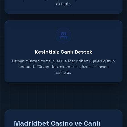
aktarılır.
Kesintisiz Canlı Destek
Uzman müşteri temsilcileriyle Madridbet üyeleri günün
her saati Türkçe destek ve hızlı çözüm imkanına
sahiptir.
Madridbet Casino ve Canlı