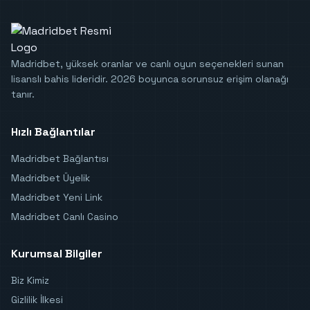
Madridbet, yüksek oranlar ve canlı oyun seçenekleri sunan
lisanslı bahis lideridir. 2026 boyunca sorunsuz erişim olanağı
tanır.
Hızlı Bağlantılar
Madridbet Bağlantısı
Madridbet Üyelik
Madridbet Yeni Link
Madridbet Canlı Casino
Kurumsal Bilgiler
Biz Kimiz
Gizlilik İlkesi