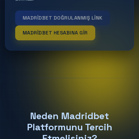
MADRIDBET DOĞRULANMIŞ LINK
MADRIDBET HESABINA GIR
Neden Madridbet
Platformunu Tercih
Etmelisiniz?