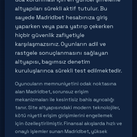
altyapıları sürekli aktif tutulur. Bu
sayede Madridbet hesabınıza giriş
yaparken veya para yatırıp çekerken
hiçbir güvenlik zafiyetiyle
karşılaşmazsınız. Oyunların adil ve
rastgele sonuçlanmasını sağlayan
altyapısı, bagımsız denetim
kuruluşlarınca sürekli test edilmektedir.
Oyuncuların memnuniyetini odak noktasına
alan Madridbet, sorunsuz erişim
mekanizmaları ile kesintisiz bahis ayrıcalığı
tanır. Site altyapısındaki modern teknolojiler,
kötü niyetli erişim girişimlerini engellemek
için özelleştirilmiştir. Finansal akışlarda hızlı ve
onaylı işlemler sunan Madridbet, yüksek