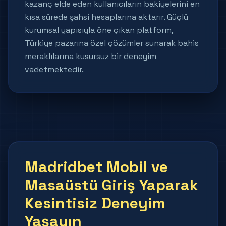
kazanç elde eden kullanıcıların bakiyelerini en
kısa sürede şahsi hesaplarına aktarır. Güçlü
kurumsal yapısıyla öne çıkan platform,
Türkiye pazarına özel çözümler sunarak bahis
meraklılarına kusursuz bir deneyim
vadetmektedir.
Madridbet Mobil ve
Masaüstü Giriş Yaparak
Kesintisiz Deneyim
Yaşayın