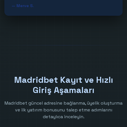
— Merve S.
Madridbet Kayıt ve Hızlı
Giriş Aşamaları
Madridbet güncel adresine bağlanma, üyelik oluşturma
ve ilk yatırım bonusunu talep etme adımlarını
detaylıca inceleyin.