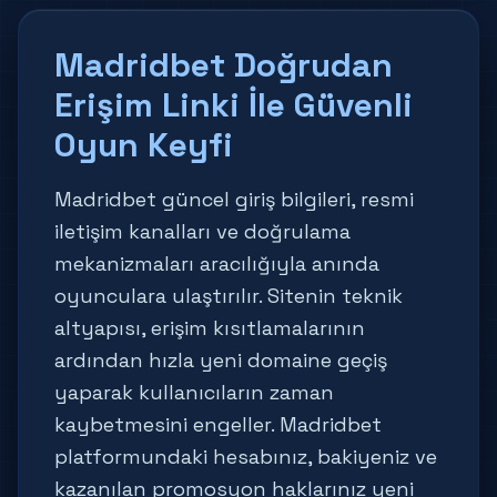
Madridbet Doğrudan
Erişim Linki İle Güvenli
Oyun Keyfi
Madridbet güncel giriş bilgileri, resmi
iletişim kanalları ve doğrulama
mekanizmaları aracılığıyla anında
oyunculara ulaştırılır. Sitenin teknik
altyapısı, erişim kısıtlamalarının
ardından hızla yeni domaine geçiş
yaparak kullanıcıların zaman
kaybetmesini engeller. Madridbet
platformundaki hesabınız, bakiyeniz ve
kazanılan promosyon haklarınız yeni