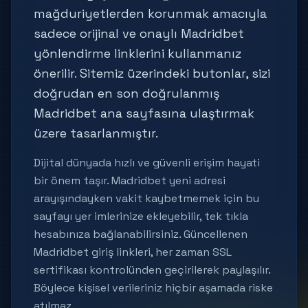
mağduriyetlerden korunmak amacıyla
sadece orijinal ve onaylı Madridbet
yönlendirme linklerini kullanmanız
önerilir. Sitemiz üzerindeki butonlar, sizi
doğrudan en son doğrulanmış
Madridbet ana sayfasına ulaştırmak
üzere tasarlanmıştır.
Dijital dünyada hızlı ve güvenli erişim hayati
bir önem taşır. Madridbet yeni adresi
arayışındayken vakit kaybetmemek için bu
sayfayı yer imlerinize ekleyebilir, tek tıkla
hesabınıza bağlanabilirsiniz. Güncellenen
Madridbet giriş linkleri, her zaman SSL
sertifikası kontrolünden geçirilerek paylaşılır.
Böylece kişisel verileriniz hiçbir aşamada riske
atılmaz.