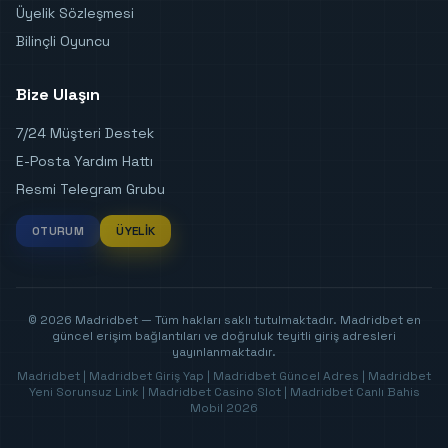
Üyelik Sözleşmesi
Bilinçli Oyuncu
Bize Ulaşın
7/24 Müşteri Destek
E-Posta Yardım Hattı
Resmi Telegram Grubu
OTURUM
ÜYELIK
© 2026 Madridbet — Tüm hakları saklı tutulmaktadır. Madridbet en
güncel erişim bağlantıları ve doğruluk teyitli giriş adresleri
yayınlanmaktadır.
Madridbet | Madridbet Giriş Yap | Madridbet Güncel Adres | Madridbet
Yeni Sorunsuz Link | Madridbet Casino Slot | Madridbet Canlı Bahis
Mobil 2026