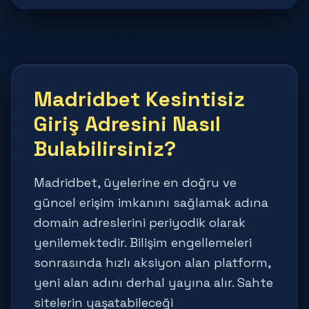
Madridbet Kesintisiz
Giriş Adresini Nasıl
Bulabilirsiniz?
Madridbet, üyelerine en doğru ve
güncel erişim imkanını sağlamak adına
domain adreslerini periyodik olarak
yenilemektedir. Bilişim engellemeleri
sonrasında hızlı aksiyon alan platform,
yeni alan adını derhal yayına alır. Sahte
sitelerin yaşatabileceği