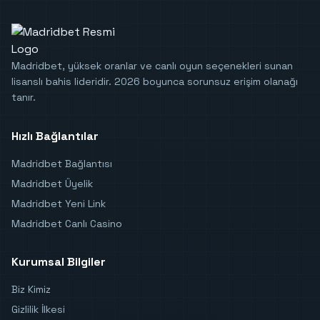
Madridbet, yüksek oranlar ve canlı oyun seçenekleri sunan
lisanslı bahis lideridir. 2026 boyunca sorunsuz erişim olanağı
tanır.
Hızlı Bağlantılar
Madridbet Bağlantısı
Madridbet Üyelik
Madridbet Yeni Link
Madridbet Canlı Casino
Kurumsal Bilgiler
Biz Kimiz
Gizlilik İlkesi