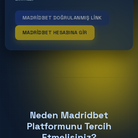
MADRIDBET DOĞRULANMIŞ LINK
MADRIDBET HESABINA GIR
Neden Madridbet
Platformunu Tercih
Etmelisiniz?