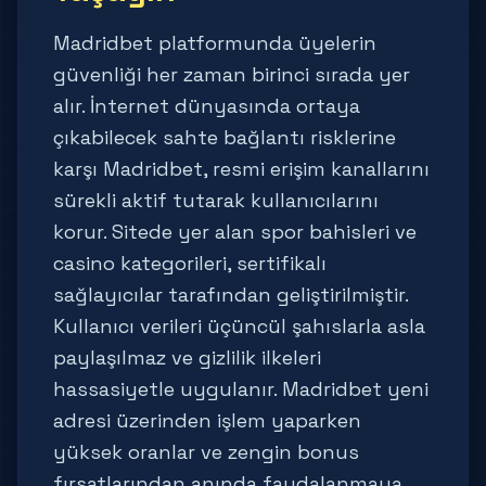
Madridbet platformunda üyelerin
güvenliği her zaman birinci sırada yer
alır. İnternet dünyasında ortaya
çıkabilecek sahte bağlantı risklerine
karşı Madridbet, resmi erişim kanallarını
sürekli aktif tutarak kullanıcılarını
korur. Sitede yer alan spor bahisleri ve
casino kategorileri, sertifikalı
sağlayıcılar tarafından geliştirilmiştir.
Kullanıcı verileri üçüncül şahıslarla asla
paylaşılmaz ve gizlilik ilkeleri
hassasiyetle uygulanır. Madridbet yeni
adresi üzerinden işlem yaparken
yüksek oranlar ve zengin bonus
fırsatlarından anında faydalanmaya