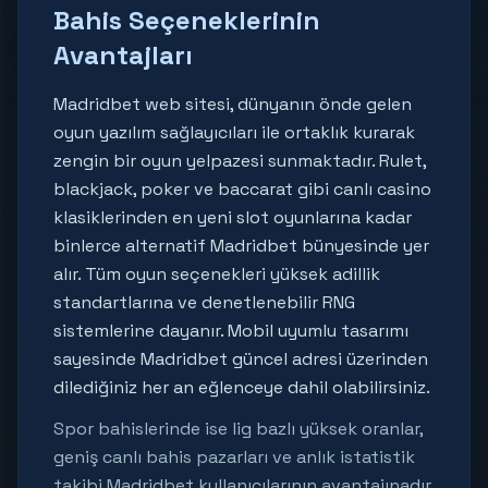
Bahis Seçeneklerinin
Avantajları
Madridbet web sitesi, dünyanın önde gelen
oyun yazılım sağlayıcıları ile ortaklık kurarak
zengin bir oyun yelpazesi sunmaktadır. Rulet,
blackjack, poker ve baccarat gibi canlı casino
klasiklerinden en yeni slot oyunlarına kadar
binlerce alternatif Madridbet bünyesinde yer
alır. Tüm oyun seçenekleri yüksek adillik
standartlarına ve denetlenebilir RNG
sistemlerine dayanır. Mobil uyumlu tasarımı
sayesinde Madridbet güncel adresi üzerinden
dilediğiniz her an eğlenceye dahil olabilirsiniz.
Spor bahislerinde ise lig bazlı yüksek oranlar,
geniş canlı bahis pazarları ve anlık istatistik
takibi Madridbet kullanıcılarının avantajınadır.