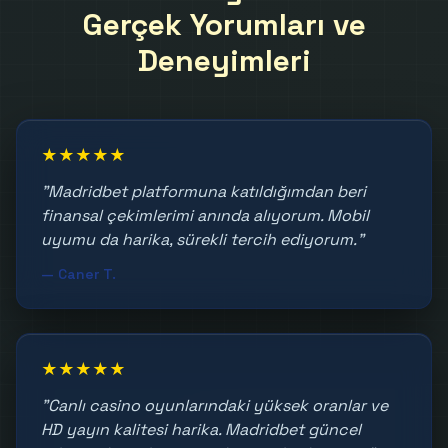
Gerçek Yorumları ve
Deneyimleri
★★★★★
"Madridbet platformuna katıldığımdan beri
finansal çekimlerimi anında alıyorum. Mobil
uyumu da harika, sürekli tercih ediyorum."
— Caner T.
★★★★★
"Canlı casino oyunlarındaki yüksek oranlar ve
HD yayın kalitesi harika. Madridbet güncel