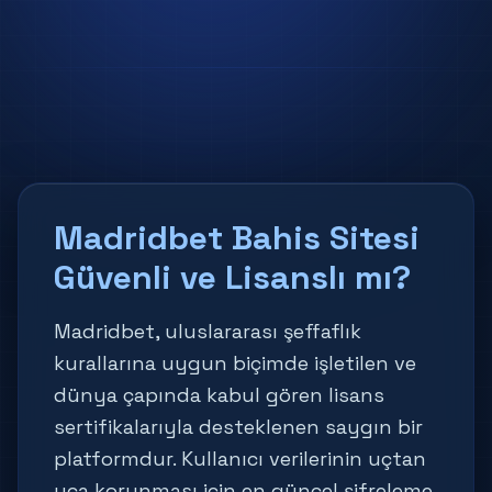
Madridbet Bahis Sitesi
Güvenli ve Lisanslı mı?
Madridbet, uluslararası şeffaflık
kurallarına uygun biçimde işletilen ve
dünya çapında kabul gören lisans
sertifikalarıyla desteklenen saygın bir
platformdur. Kullanıcı verilerinin uçtan
uca korunması için en güncel şifreleme