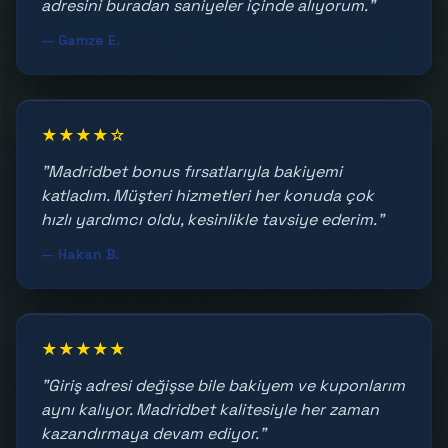
adresini buradan saniyeler içinde alıyorum."
— Gamze E.
★★★★☆
"Madridbet bonus fırsatlarıyla bakiyemi
katladım. Müşteri hizmetleri her konuda çok
hızlı yardımcı oldu, kesinlikle tavsiye ederim."
— Hakan B.
★★★★★
"Giriş adresi değişse bile bakiyem ve kuponlarım
aynı kalıyor. Madridbet kalitesiyle her zaman
kazandırmaya devam ediyor."