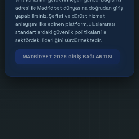
adresi ile Madridbet dünyasına doğrudan giriş
yapabilirsiniz. Şeffaf ve dürüst hizmet
anlayışını ilke edinen platform, uluslararası
standartlardaki güvenlik politikaları ile
sektördeki liderliğini sürdürmektedir.
MADRIDBET 2026 GIRIŞ BAĞLANTISI