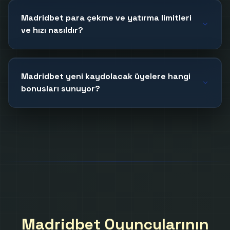
Madridbet para çekme ve yatırma limitleri
ve hızı nasıldır?
Madridbet yeni kaydolacak üyelere hangi
bonusları sunuyor?
Madridbet Oyuncularının