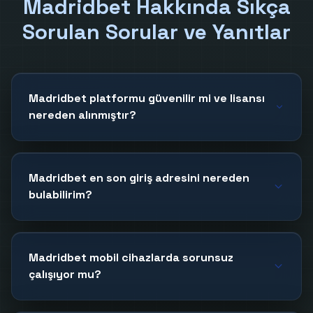
Madridbet Hakkında Sıkça
Sorulan Sorular ve Yanıtlar
Madridbet platformu güvenilir mi ve lisansı
nereden alınmıştır?
Madridbet en son giriş adresini nereden
bulabilirim?
Madridbet mobil cihazlarda sorunsuz
çalışıyor mu?