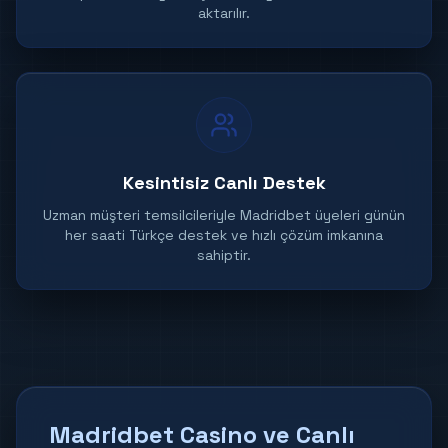
aktarılır.
Kesintisiz Canlı Destek
Uzman müşteri temsilcileriyle Madridbet üyeleri günün
her saati Türkçe destek ve hızlı çözüm imkanına
sahiptir.
Madridbet Casino ve Canlı