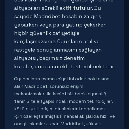
altyapıları sürekli aktif tutulur. Bu
sayede Madridbet hesabınıza giriş
yaparken veya para yatırıp çekerken
hiçbir güvenlik zafiyetiyle
karşılaşmazsınız. Oyunların adil ve
rastgele sonuçlanmasını sağlayan
altyapısı, bagımsız denetim
kuruluşlarınca sürekli test edilmektedir.
Oyuncuların memnuniyetini odak noktasına
alan Madridbet, sorunsuz erişim
mekanizmaları ile kesintisiz bahis ayrıcalığı
tanır. Site altyapısındaki modern teknolojiler,
kötü niyetli erişim girişimlerini engellemek
için özelleştirilmiştir. Finansal akışlarda hızlı ve
onaylı işlemler sunan Madridbet, yüksek