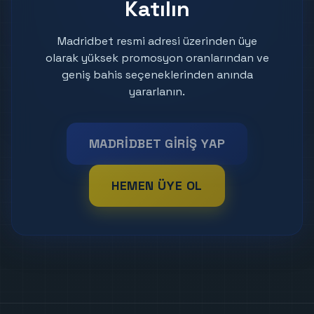
Katılın
Madridbet resmi adresi üzerinden üye
olarak yüksek promosyon oranlarından ve
geniş bahis seçeneklerinden anında
yararlanın.
MADRIDBET GIRIŞ YAP
HEMEN ÜYE OL