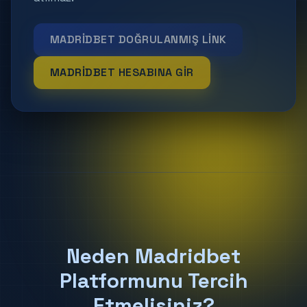
MADRIDBET DOĞRULANMIŞ LINK
MADRIDBET HESABINA GIR
Neden Madridbet
Platformunu Tercih
Etmelisiniz?