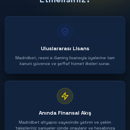
Uluslararası Lisans
Madridbet, resmi e-Gaming lisansıyla üyelerine tam
kanuni güvence ve şeffaf hizmet ilkeleri sunar.
Anında Finansal Akış
Madridbet altyapısı sayesinde yatırım ve çekim
talepleriniz saniyeler içinde onaylanır ve hesabınıza