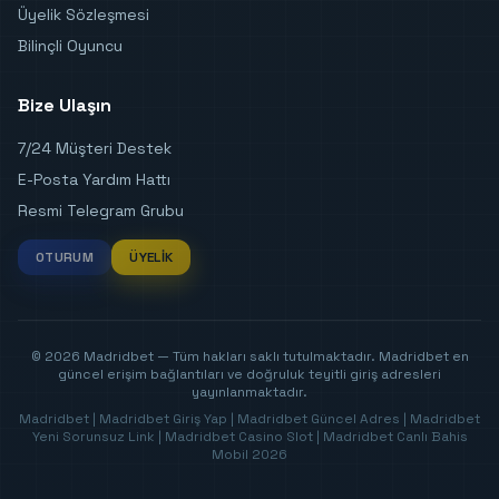
Üyelik Sözleşmesi
Bilinçli Oyuncu
Bize Ulaşın
7/24 Müşteri Destek
E-Posta Yardım Hattı
Resmi Telegram Grubu
OTURUM
ÜYELIK
© 2026 Madridbet — Tüm hakları saklı tutulmaktadır. Madridbet en
güncel erişim bağlantıları ve doğruluk teyitli giriş adresleri
yayınlanmaktadır.
Madridbet | Madridbet Giriş Yap | Madridbet Güncel Adres | Madridbet
Yeni Sorunsuz Link | Madridbet Casino Slot | Madridbet Canlı Bahis
Mobil 2026