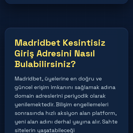
Madridbet Kesintisiz
Giriş Adresini Nasıl
Bulabilirsiniz?
Madridbet, üyelerine en doğru ve
güncel erişim imkanını sağlamak adına
domain adreslerini periyodik olarak
yenilemektedir. Bilişim engellemeleri
sonrasında hızlı aksiyon alan platform,
yeni alan adını derhal yayına alır. Sahte
sitelerin yaşatabileceği