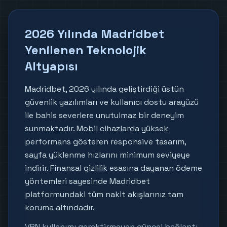
2026 Yılında Madridbet
Yenilenen Teknolojik
Altyapısı
Madridbet, 2026 yılında geliştirdiği üstün
güvenlik yazılımları ve kullanıcı dostu arayüzü
ile bahis severlere unutulmaz bir deneyim
sunmaktadır. Mobil cihazlarda yüksek
performans gösteren responsive tasarım,
sayfa yüklenme hızlarını minimum seviyeye
indirir. Finansal gizlilik esasına dayanan ödeme
yöntemleri sayesinde Madridbet
platformundaki tüm nakit akışlarınız tam
koruma altındadır.
VPN kullanımı gerektirmeyen güncel bağlantı