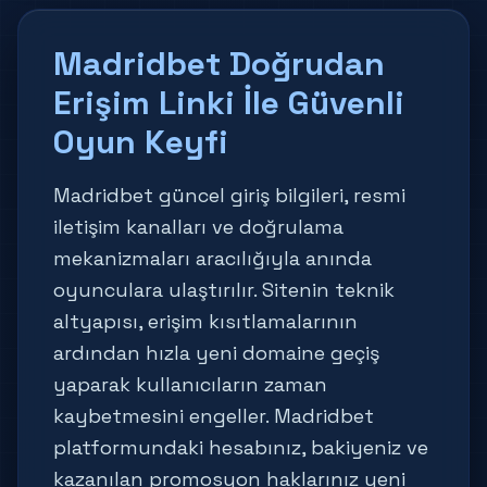
Madridbet Doğrudan
Erişim Linki İle Güvenli
Oyun Keyfi
Madridbet güncel giriş bilgileri, resmi
iletişim kanalları ve doğrulama
mekanizmaları aracılığıyla anında
oyunculara ulaştırılır. Sitenin teknik
altyapısı, erişim kısıtlamalarının
ardından hızla yeni domaine geçiş
yaparak kullanıcıların zaman
kaybetmesini engeller. Madridbet
platformundaki hesabınız, bakiyeniz ve
kazanılan promosyon haklarınız yeni