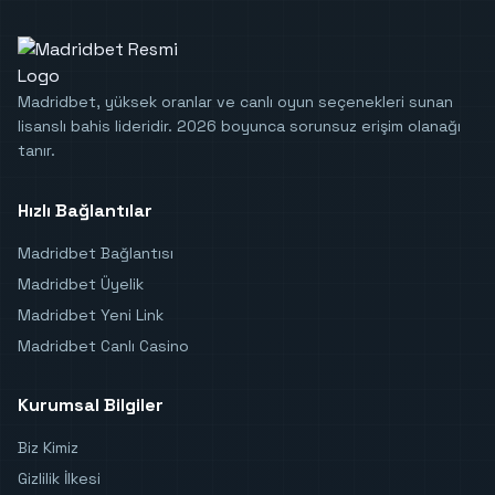
Madridbet, yüksek oranlar ve canlı oyun seçenekleri sunan
lisanslı bahis lideridir. 2026 boyunca sorunsuz erişim olanağı
tanır.
Hızlı Bağlantılar
Madridbet Bağlantısı
Madridbet Üyelik
Madridbet Yeni Link
Madridbet Canlı Casino
Kurumsal Bilgiler
Biz Kimiz
Gizlilik İlkesi