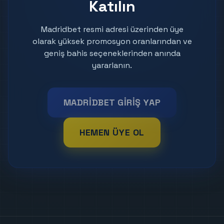
Katılın
Madridbet resmi adresi üzerinden üye
olarak yüksek promosyon oranlarından ve
geniş bahis seçeneklerinden anında
yararlanın.
MADRIDBET GIRIŞ YAP
HEMEN ÜYE OL