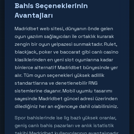
Bahis Seçeneklerinin
Avantajları
Madridbet web sitesi, dünyanın önde gelen
oyun yazılım sağlayıcıları ile ortaklık kurarak
zengin bir oyun yelpazesi sunmaktadır. Rulet,
blackjack, poker ve baccarat gibi canlı casino
klasiklerinden en yeni slot oyunlarına kadar
binlerce alternatif Madridbet bünyesinde yer
alır. Tüm oyun seçenekleri yüksek adillik
standartlarına ve denetlenebilir RNG
sistemlerine dayanır. Mobil uyumlu tasarımı
sayesinde Madridbet güncel adresi üzerinden
dilediğiniz her an eğlenceye dahil olabilirsiniz.
Spor bahislerinde ise lig bazlı yüksek oranlar,
geniş canlı bahis pazarları ve anlık istatistik
takibi Madridbet kullanıcılarının avantajınadır.