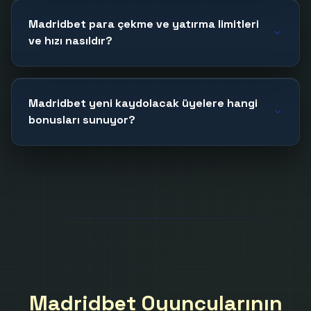
Madridbet para çekme ve yatırma limitleri
ve hızı nasıldır?
Madridbet yeni kaydolacak üyelere hangi
bonusları sunuyor?
Madridbet Oyuncularının