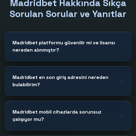
Madridbet Hakkında Sıkça
Sorulan Sorular ve Yanıtlar
Madridbet platformu güvenilir mi ve lisansı
nereden alınmıştır?
Madridbet en son giriş adresini nereden
bulabilirim?
Madridbet mobil cihazlarda sorunsuz
çalışıyor mu?