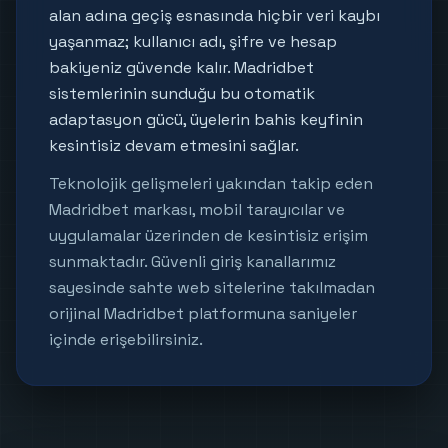
alan adına geçiş esnasında hiçbir veri kaybı
yaşanmaz; kullanıcı adı, şifre ve hesap
bakiyeniz güvende kalır. Madridbet
sistemlerinin sunduğu bu otomatik
adaptasyon gücü, üyelerin bahis keyfinin
kesintisiz devam etmesini sağlar.
Teknolojik gelişmeleri yakından takip eden
Madridbet markası, mobil tarayıcılar ve
uygulamalar üzerinden de kesintisiz erişim
sunmaktadır. Güvenli giriş kanallarımız
sayesinde sahte web sitelerine takılmadan
orijinal Madridbet platformuna saniyeler
içinde erişebilirsiniz.