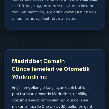
Her bütçeye uygun kupon oluşturma imkanı
tanıyan platform, üyelerine kazançlı bir bahis
ortamı sunmayı taahhüt etmektedir.
Madridbet Domain
Güncellemeleri ve Otomatik
Yönlendirme
Erişim engelleriyle karşılaşan canlı bahis
platformları arasında Madridbet, yenilikçi
çözümleri ve dinamik alan adı güncelleme
mekanizması ile öne çıkar. Güncellenen yeni