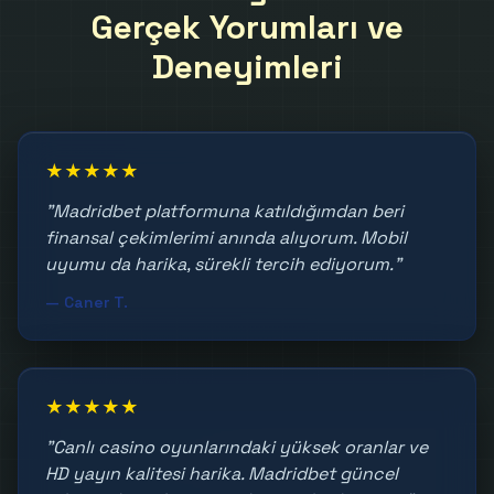
Gerçek Yorumları ve
Deneyimleri
★★★★★
"Madridbet platformuna katıldığımdan beri
finansal çekimlerimi anında alıyorum. Mobil
uyumu da harika, sürekli tercih ediyorum."
— Caner T.
★★★★★
"Canlı casino oyunlarındaki yüksek oranlar ve
HD yayın kalitesi harika. Madridbet güncel