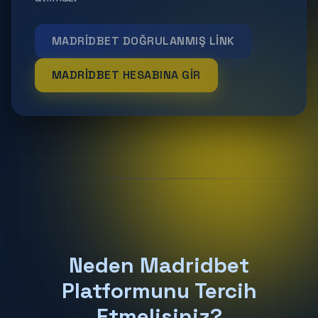
MADRIDBET DOĞRULANMIŞ LINK
MADRIDBET HESABINA GIR
Neden Madridbet
Platformunu Tercih
Etmelisiniz?