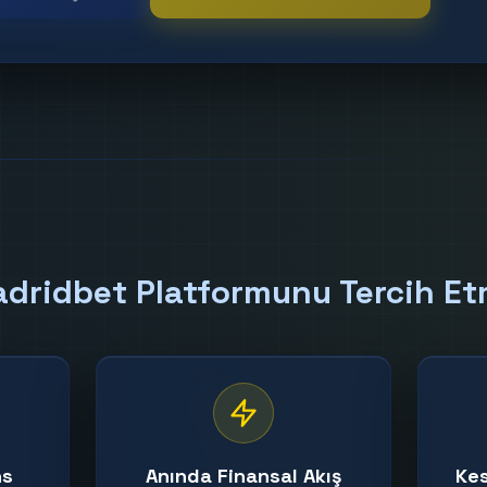
dridbet Platformunu Tercih Etm
ns
Anında Finansal Akış
Kes