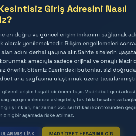
esintisiz Giriş Adresini Nasıl
iz?
ne en doğru ve güncel erişim imkanını sağlamak a
ik olarak yenilemektedir. Bilişim engellemeleri sonra
 alan adını derhal yayına alır. Sahte sitelerin yaşat
korunmak amacıyla sadece orijinal ve onaylı Madr
nız önerilir. Sitemiz üzerindeki butonlar, sizi doğru
bet ana sayfasına ulaştırmak üzere tasarlanmıştır
ve güvenli erişim hayati bir önem taşır. Madridbet yeni adres
yfayı yer imlerinize ekleyebilir, tek tıkla hesabınıza bağlan
giriş linkleri, her zaman SSL sertifikası kontrolünden geçiri
iniz hiçbir aşamada riske atılmaz.
ULANMIŞ LINK
MADRIDBET HESABINA GIR