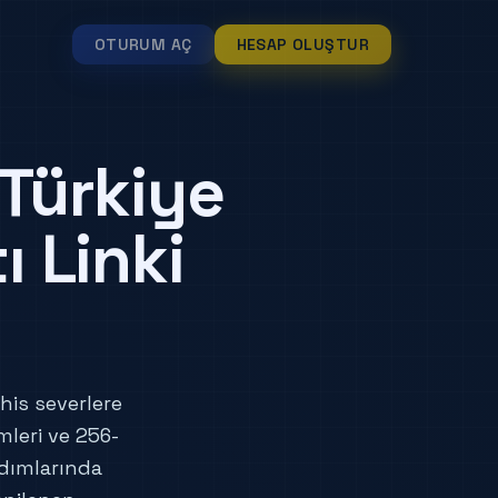
OTURUM AÇ
HESAP OLUŞTUR
Türkiye
 Linki
his severlere
leri ve 256-
adımlarında