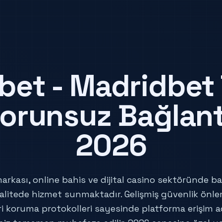
bet - Madridbet 
Sorunsuz Bağlantı
2026
rkası, online bahis ve dijital casino sektöründe ba
alitede hizmet sunmaktadır. Gelişmiş güvenlik önlem
ri koruma protokolleri sayesinde platforma erişim 