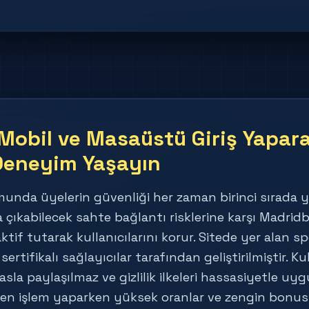
Mobil ve Masaüstü Giriş Yapar
 Deneyim Yaşayın
nda üyelerin güvenliği her zaman birinci sırada yer
çıkabilecek sahte bağlantı risklerine karşı Madridb
aktif tutarak kullanıcılarını korur. Sitede yer alan sp
sertifikalı sağlayıcılar tarafından geliştirilmiştir. Kul
asla paylaşılmaz ve gizlilik ilkeleri hassasiyetle uy
den işlem yaparken yüksek oranlar ve zengin bonus 