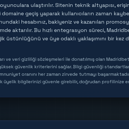
oyunculara ulaştırılır. Sitenin teknik altyapısı, eriş
i domaine geçiş yaparak kullanıcıların zaman kaybe
undaki hesabınız, bakiyeniz ve kazanılan promosyo
imde aktarılır. Bu hızlı entegrasyon süreci, Madrid
jik üstünlüğünü ve üye odaklı yaklaşımını bir kez 
rı ve veri gizliliği sözleşmeleri ile donatılmış olan Madridb
üksek güvenlik kriterlerini sağlar. Bilgi güvenliği standartla
emnuniyet oranını her zaman zirvede tutmayı başarmaktadı
 üyelik bilgilerinizi güvenle girebilir, doğrudan profilinize eri