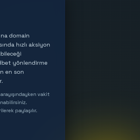
dına domain
sında hızlı aksiyon
abileceği
idbet yönlendirme
dan en son
.
i arayışındayken vakit
abilirsiniz.
lerek paylaşılır.