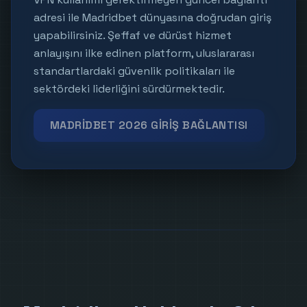
adresi ile Madridbet dünyasına doğrudan giriş
yapabilirsiniz. Şeffaf ve dürüst hizmet
anlayışını ilke edinen platform, uluslararası
standartlardaki güvenlik politikaları ile
sektördeki liderliğini sürdürmektedir.
MADRIDBET 2026 GIRIŞ BAĞLANTISI