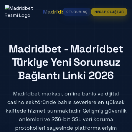
Madridbet
OTURUM AÇ
HESAP OLUŞTUR
Madridbet - Madridbet
Türkiye Yeni Sorunsuz
Bağlantı Linki 2026
Madridbet markası, online bahis ve dijital
casino sektöründe bahis severlere en yüksek
kalitede hizmet sunmaktadır. Gelişmiş güvenlik
önlemleri ve 256-bit SSL veri koruma
protokolleri sayesinde platforma erişim