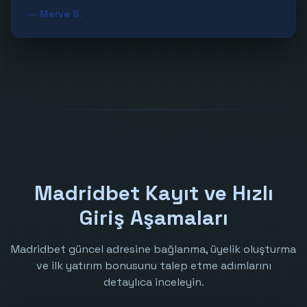
— Merve S.
Madridbet Kayıt ve Hızlı
Giriş Aşamaları
Madridbet güncel adresine bağlanma, üyelik oluşturma
ve ilk yatırım bonusunu talep etme adımlarını
detaylıca inceleyin.