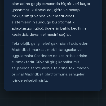
alan adına geçiş esnasında hiçbir veri kaybı
yaşanmaz; kullanıcı adı, şifre ve hesap
bakiyeniz güvende kalır. Madridbet
sistemlerinin sunduğu bu otomatik
adaptasyon gücü, üyelerin bahis keyfinin
kesintisiz devam etmesini sağlar.
Teknolojik gelişmeleri yakından takip eden
Madridbet markası, mobil tarayıcılar ve
uygulamalar üzerinden de kesintisiz erişim
sunmaktadır. Güvenli giriş kanallarımız
sayesinde sahte web sitelerine takılmadan
orijinal Madridbet platformuna saniyeler
içinde erişebilirsiniz.