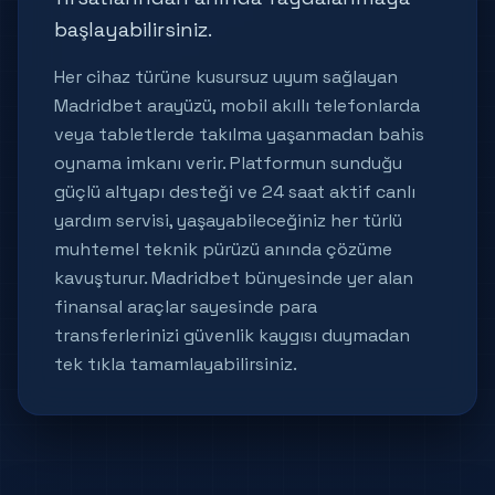
başlayabilirsiniz.
Her cihaz türüne kusursuz uyum sağlayan
Madridbet arayüzü, mobil akıllı telefonlarda
veya tabletlerde takılma yaşanmadan bahis
oynama imkanı verir. Platformun sunduğu
güçlü altyapı desteği ve 24 saat aktif canlı
yardım servisi, yaşayabileceğiniz her türlü
muhtemel teknik pürüzü anında çözüme
kavuşturur. Madridbet bünyesinde yer alan
finansal araçlar sayesinde para
transferlerinizi güvenlik kaygısı duymadan
tek tıkla tamamlayabilirsiniz.