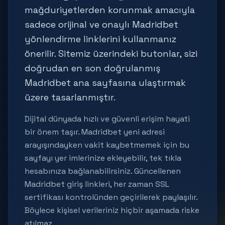
mağduriyetlerden korunmak amacıyla
sadece orijinal ve onaylı Madridbet
yönlendirme linklerini kullanmanız
önerilir. Sitemiz üzerindeki butonlar, sizi
doğrudan en son doğrulanmış
Madridbet ana sayfasına ulaştırmak
üzere tasarlanmıştır.
Dijital dünyada hızlı ve güvenli erişim hayati
bir önem taşır. Madridbet yeni adresi
arayışındayken vakit kaybetmemek için bu
sayfayı yer imlerinize ekleyebilir, tek tıkla
hesabınıza bağlanabilirsiniz. Güncellenen
Madridbet giriş linkleri, her zaman SSL
sertifikası kontrolünden geçirilerek paylaşılır.
Böylece kişisel verileriniz hiçbir aşamada riske
atılmaz.