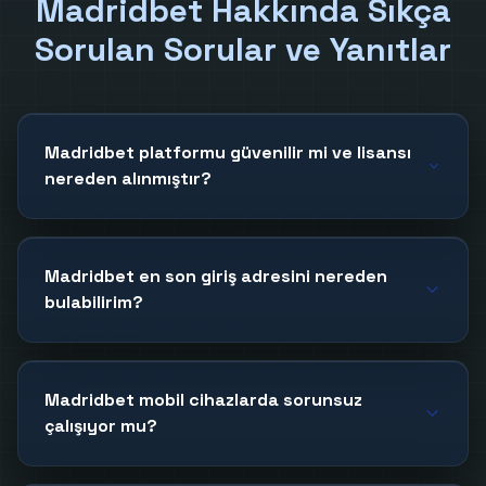
Madridbet Hakkında Sıkça
Sorulan Sorular ve Yanıtlar
Madridbet platformu güvenilir mi ve lisansı
nereden alınmıştır?
Madridbet en son giriş adresini nereden
bulabilirim?
Madridbet mobil cihazlarda sorunsuz
çalışıyor mu?