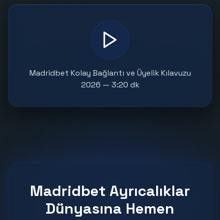
Madridbet Kolay Bağlantı ve Üyelik Kılavuzu
2026 — 3:20 dk
Madridbet Ayrıcalıklar
Dünyasına Hemen