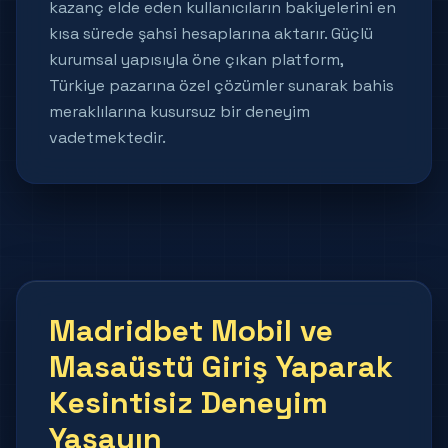
kazanç elde eden kullanıcıların bakiyelerini en
kısa sürede şahsi hesaplarına aktarır. Güçlü
kurumsal yapısıyla öne çıkan platform,
Türkiye pazarına özel çözümler sunarak bahis
meraklılarına kusursuz bir deneyim
vadetmektedir.
Madridbet Mobil ve
Masaüstü Giriş Yaparak
Kesintisiz Deneyim
Yaşayın