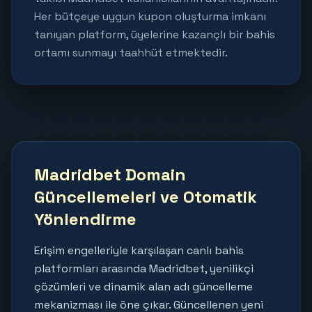
Her bütçeye uygun kupon oluşturma imkanı
tanıyan platform, üyelerine kazançlı bir bahis
ortamı sunmayı taahhüt etmektedir.
Madridbet Domain
Güncellemeleri ve Otomatik
Yönlendirme
Erişim engelleriyle karşılaşan canlı bahis
platformları arasında Madridbet, yenilikçi
çözümleri ve dinamik alan adı güncelleme
mekanizması ile öne çıkar. Güncellenen yeni