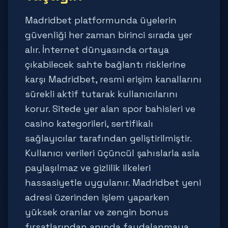
Madridbet platformunda üyelerin
güvenliği her zaman birinci sırada yer
alır. İnternet dünyasında ortaya
çıkabilecek sahte bağlantı risklerine
karşı Madridbet, resmi erişim kanallarını
sürekli aktif tutarak kullanıcılarını
korur. Sitede yer alan spor bahisleri ve
casino kategorileri, sertifikalı
sağlayıcılar tarafından geliştirilmiştir.
Kullanıcı verileri üçüncül şahıslarla asla
paylaşılmaz ve gizlilik ilkeleri
hassasiyetle uygulanır. Madridbet yeni
adresi üzerinden işlem yaparken
yüksek oranlar ve zengin bonus
fırsatlarından anında faydalanmaya