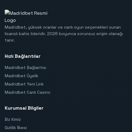
Madridbet, yüksek oranlar ve canlı oyun seçenekleri sunan
lisanslı bahis lideridir. 2026 boyunca sorunsuz erişim olanağı
tanır.
Hızlı Bağlantılar
Madridbet Bağlantısı
Madridbet Üyelik
Madridbet Yeni Link
Madridbet Canlı Casino
Kurumsal Bilgiler
Biz Kimiz
Gizlilik İlkesi