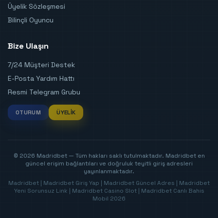
Üyelik Sözleşmesi
Bilinçli Oyuncu
Bize Ulaşın
7/24 Müşteri Destek
E-Posta Yardım Hattı
Resmi Telegram Grubu
OTURUM
ÜYELIK
© 2026 Madridbet — Tüm hakları saklı tutulmaktadır. Madridbet en
güncel erişim bağlantıları ve doğruluk teyitli giriş adresleri
yayınlanmaktadır.
Madridbet | Madridbet Giriş Yap | Madridbet Güncel Adres | Madridbet
Yeni Sorunsuz Link | Madridbet Casino Slot | Madridbet Canlı Bahis
Mobil 2026