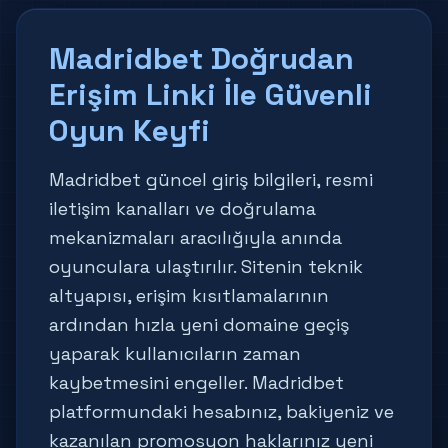
Madridbet Doğrudan
Erişim Linki İle Güvenli
Oyun Keyfi
Madridbet güncel giriş bilgileri, resmi
iletişim kanalları ve doğrulama
mekanizmaları aracılığıyla anında
oyunculara ulaştırılır. Sitenin teknik
altyapısı, erişim kısıtlamalarının
ardından hızla yeni domaine geçiş
yaparak kullanıcıların zaman
kaybetmesini engeller. Madridbet
platformundaki hesabınız, bakiyeniz ve
kazanılan promosyon haklarınız yeni