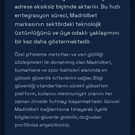
adrese eksiksiz biçimde aktarılır. Bu hızlı
entegrasyon süreci, Madridbet
markasının sektördeki teknolojik
üstünlüğünü ve üye odaklı yaklaşımını
bir kez daha göstermektedir.
Özel şifreleme metotları ve veri gizliliği
sözleşmeleri ile donatılmış olan Madridbet,
kumarhane ve spor bahisleri alanında en
yüksek güvenlik kriterlerini sağlar. Bilgi
güvenliği standartlarını sürekli yükselten
platform, kullanıcı memnuniyet oranını her
zaman zirvede tutmayı başarmaktadır. Güncel
Madridbet bağlantısına tıklayarak üyelik
bilgilerinizi güvenle girebilir, doğrudan
profilinize erişebilirsiniz.