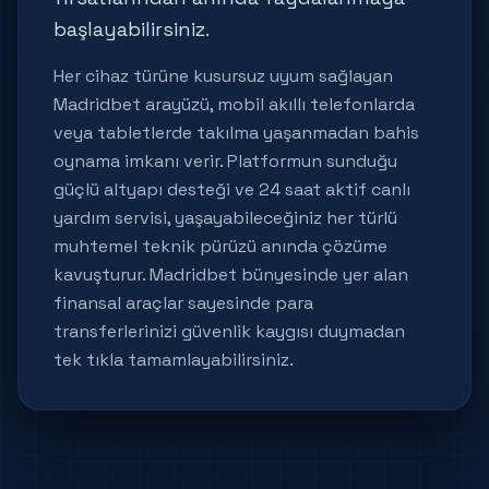
başlayabilirsiniz.
Her cihaz türüne kusursuz uyum sağlayan
Madridbet arayüzü, mobil akıllı telefonlarda
veya tabletlerde takılma yaşanmadan bahis
oynama imkanı verir. Platformun sunduğu
güçlü altyapı desteği ve 24 saat aktif canlı
yardım servisi, yaşayabileceğiniz her türlü
muhtemel teknik pürüzü anında çözüme
kavuşturur. Madridbet bünyesinde yer alan
finansal araçlar sayesinde para
transferlerinizi güvenlik kaygısı duymadan
tek tıkla tamamlayabilirsiniz.