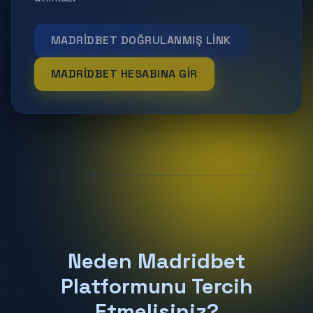
MADRIDBET DOĞRULANMIŞ LINK
MADRIDBET HESABINA GIR
Neden Madridbet
Platformunu Tercih
Etmelisiniz?