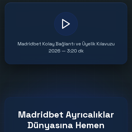
Madridbet Kolay Bağlantı ve Üyelik Kılavuzu
2026 — 3:20 dk
Madridbet Ayrıcalıklar
Dünyasına Hemen