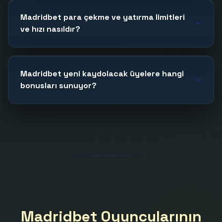
Madridbet para çekme ve yatırma limitleri
ve hızı nasıldır?
Madridbet yeni kaydolacak üyelere hangi
bonusları sunuyor?
Madridbet Oyuncularının