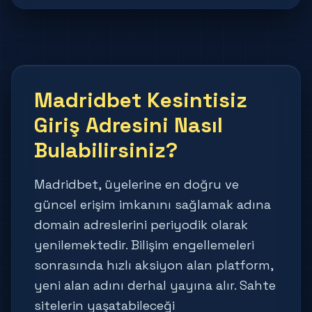
Madridbet Kesintisiz
Giriş Adresini Nasıl
Bulabilirsiniz?
Madridbet, üyelerine en doğru ve
güncel erişim imkanını sağlamak adına
domain adreslerini periyodik olarak
yenilemektedir. Bilişim engellemeleri
sonrasında hızlı aksiyon alan platform,
yeni alan adını derhal yayına alır. Sahte
sitelerin yaşatabileceği