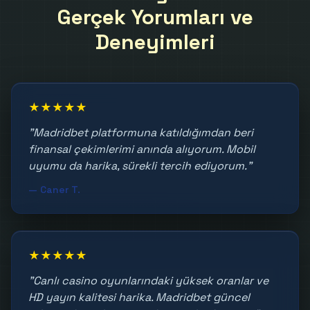
Gerçek Yorumları ve
Deneyimleri
★★★★★
"Madridbet platformuna katıldığımdan beri
finansal çekimlerimi anında alıyorum. Mobil
uyumu da harika, sürekli tercih ediyorum."
— Caner T.
★★★★★
"Canlı casino oyunlarındaki yüksek oranlar ve
HD yayın kalitesi harika. Madridbet güncel