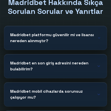
Madridbet Hakkında Sıkça
Sorulan Sorular ve Yanıtlar
Madridbet platformu güvenilir mi ve lisansı
nereden alınmıştır?
Madridbet en son giriş adresini nereden
bulabilirim?
Madridbet mobil cihazlarda sorunsuz
çalışıyor mu?