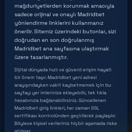
mağduriyetlerden korunmak amacıyla
sadece orijinal ve onaylı Madridbet
yönlendirme linklerini kullanmanız
önerilir. Sitemiz üzerindeki butonlar, sizi
doğrudan en son doğrulanmış
Madridbet ana sayfasına ulaştırmak
üzere tasarlanmıştır.
Dijital dünyada hızlı ve güvenli erişim hayati
bir önem taşır. Madridbet yeni adresi
arayışındayken vakit kaybetmemek için bu
sayfayı yer imlerinize ekleyebilir, tek tıkla
hesabınıza bağlanabilirsiniz. Güncellenen
Madridbet giriş linkleri, her zaman SSL
sertifikası kontrolünden geçirilerek paylaşılır.
Böylece kişisel verileriniz hiçbir aşamada riske
atılmaz.