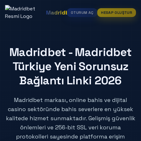
Madridbet
OTURUM AÇ
HESAP OLUŞTUR
Madridbet - Madridbet
Türkiye Yeni Sorunsuz
Bağlantı Linki 2026
Madridbet markası, online bahis ve dijital
casino sektöründe bahis severlere en yüksek
kalitede hizmet sunmaktadır. Gelişmiş güvenlik
önlemleri ve 256-bit SSL veri koruma
protokolleri sayesinde platforma erişim