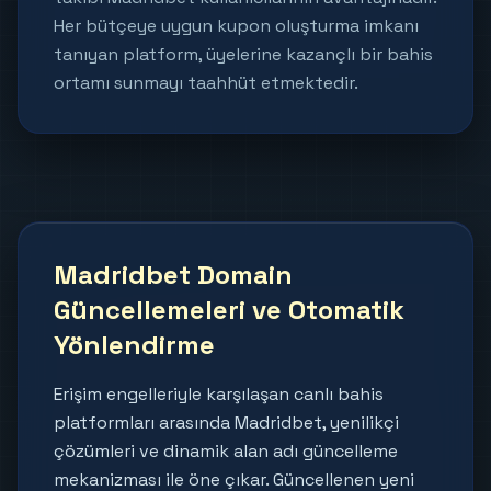
Her bütçeye uygun kupon oluşturma imkanı
tanıyan platform, üyelerine kazançlı bir bahis
ortamı sunmayı taahhüt etmektedir.
Madridbet Domain
Güncellemeleri ve Otomatik
Yönlendirme
Erişim engelleriyle karşılaşan canlı bahis
platformları arasında Madridbet, yenilikçi
çözümleri ve dinamik alan adı güncelleme
mekanizması ile öne çıkar. Güncellenen yeni