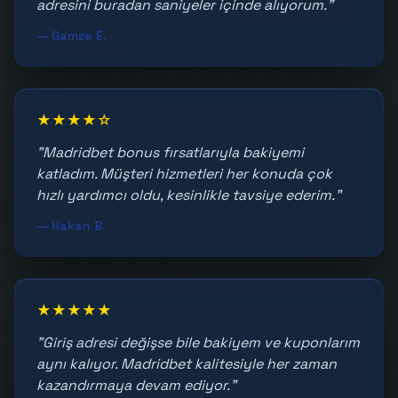
adresini buradan saniyeler içinde alıyorum."
— Gamze E.
★★★★☆
"Madridbet bonus fırsatlarıyla bakiyemi
katladım. Müşteri hizmetleri her konuda çok
hızlı yardımcı oldu, kesinlikle tavsiye ederim."
— Hakan B.
★★★★★
"Giriş adresi değişse bile bakiyem ve kuponlarım
aynı kalıyor. Madridbet kalitesiyle her zaman
kazandırmaya devam ediyor."