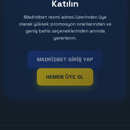
Katılın
Madridbet resmi adresi üzerinden üye
olarak yüksek promosyon oranlarından ve
geniş bahis seçeneklerinden anında
yararlanın.
MADRIDBET GIRIŞ YAP
HEMEN ÜYE OL