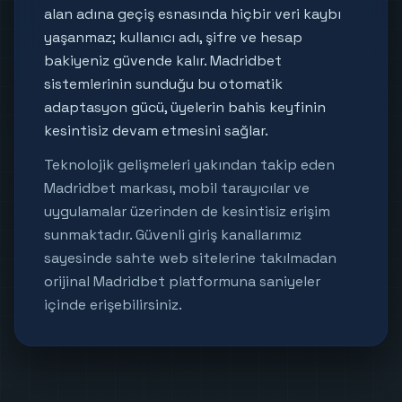
alan adına geçiş esnasında hiçbir veri kaybı
yaşanmaz; kullanıcı adı, şifre ve hesap
bakiyeniz güvende kalır. Madridbet
sistemlerinin sunduğu bu otomatik
adaptasyon gücü, üyelerin bahis keyfinin
kesintisiz devam etmesini sağlar.
Teknolojik gelişmeleri yakından takip eden
Madridbet markası, mobil tarayıcılar ve
uygulamalar üzerinden de kesintisiz erişim
sunmaktadır. Güvenli giriş kanallarımız
sayesinde sahte web sitelerine takılmadan
orijinal Madridbet platformuna saniyeler
içinde erişebilirsiniz.