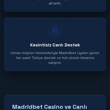
aktarılır.
Kesintisiz Canlı Destek
Uzman müşteri temsilcileriyle Madridbet üyeleri günün
her saati Türkçe destek ve hızlı çözüm imkanına
sahiptir.
Madridbet Casino ve Canlı