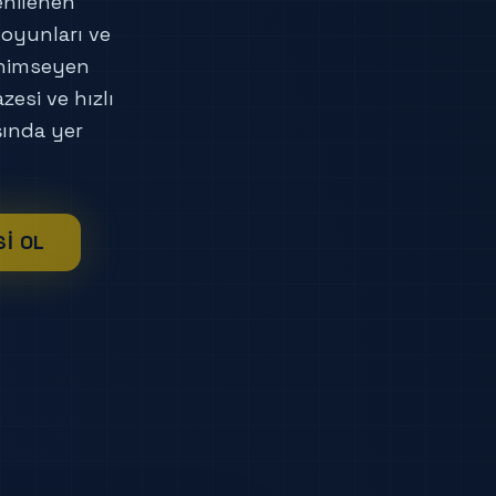
enilenen
 oyunları ve
enimseyen
esi ve hızlı
şında yer
I OL