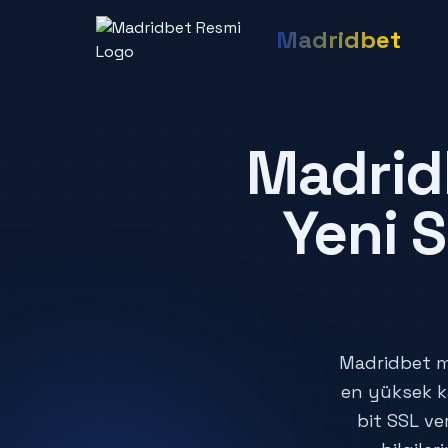
Madridbet
Madrid
Yeni 
Madridbet ma
en yüksek k
bit SSL ve