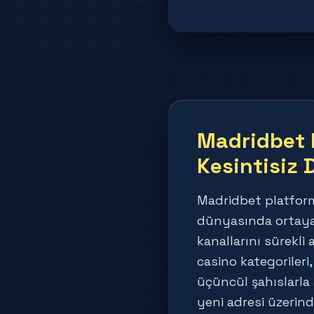
Madridbet 
Kesintisiz
Madridbet platformu
dünyasında ortaya 
kanallarını sürekli 
casino kategorileri, 
üçüncül şahıslarla 
yeni adresi üzerin