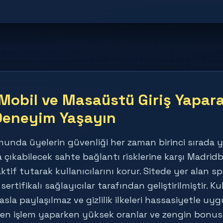
Mobil ve Masaüstü Giriş Yapar
 Deneyim Yaşayın
nda üyelerin güvenliği her zaman birinci sırada yer
çıkabilecek sahte bağlantı risklerine karşı Madridb
aktif tutarak kullanıcılarını korur. Sitede yer alan sp
sertifikalı sağlayıcılar tarafından geliştirilmiştir. Kul
asla paylaşılmaz ve gizlilik ilkeleri hassasiyetle uy
den işlem yaparken yüksek oranlar ve zengin bonus 