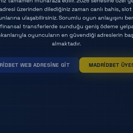
riniz tamamen muhafaza edilir. 2026 senesine özel y
dresi üzerinden dilediğiniz zaman canlı bahis, slot
nlarına ulaşabilirsiniz. Sorumlu oyun anlayışını b
finansal transferlerde sunduğu geniş ödeme yelpaz
kanlarıyla oyuncuların en güvendiği adreslerin ba
almaktadır.
RIDBET WEB ADRESINE GIT
MADRIDBET ÜYES