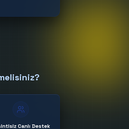
elisiniz?
intisiz Canlı Destek