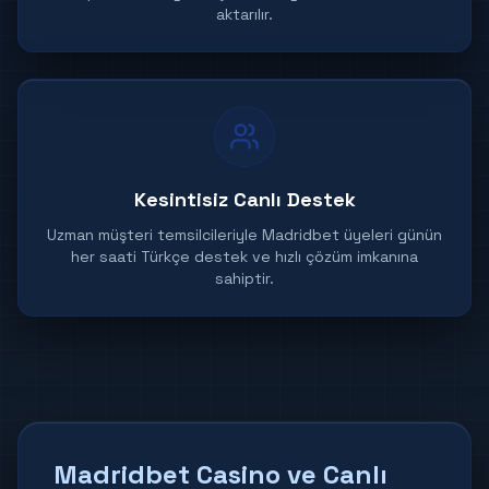
aktarılır.
Kesintisiz Canlı Destek
Uzman müşteri temsilcileriyle Madridbet üyeleri günün
her saati Türkçe destek ve hızlı çözüm imkanına
sahiptir.
Madridbet Casino ve Canlı