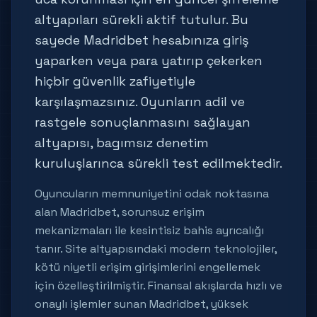
altyapıları sürekli aktif tutulur. Bu
sayede Madridbet hesabınıza giriş
yaparken veya para yatırıp çekerken
hiçbir güvenlik zafiyetiyle
karşılaşmazsınız. Oyunların adil ve
rastgele sonuçlanmasını sağlayan
altyapısı, bagımsız denetim
kuruluşlarınca sürekli test edilmektedir.
Oyuncuların memnuniyetini odak noktasına
alan Madridbet, sorunsuz erişim
mekanizmaları ile kesintisiz bahis ayrıcalığı
tanır. Site altyapısındaki modern teknolojiler,
kötü niyetli erişim girişimlerini engellemek
için özelleştirilmiştir. Finansal akışlarda hızlı ve
onaylı işlemler sunan Madridbet, yüksek