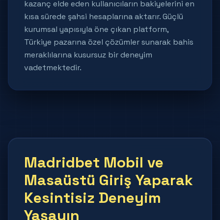
kazanç elde eden kullanıcıların bakiyelerini en
kısa sürede şahsi hesaplarına aktarır. Güçlü
kurumsal yapısıyla öne çıkan platform,
Türkiye pazarına özel çözümler sunarak bahis
meraklılarına kusursuz bir deneyim
vadetmektedir.
Madridbet Mobil ve
Masaüstü Giriş Yaparak
Kesintisiz Deneyim
Yaşayın