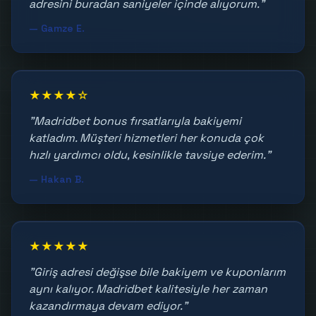
adresini buradan saniyeler içinde alıyorum."
— Gamze E.
★★★★☆
"Madridbet bonus fırsatlarıyla bakiyemi
katladım. Müşteri hizmetleri her konuda çok
hızlı yardımcı oldu, kesinlikle tavsiye ederim."
— Hakan B.
★★★★★
"Giriş adresi değişse bile bakiyem ve kuponlarım
aynı kalıyor. Madridbet kalitesiyle her zaman
kazandırmaya devam ediyor."