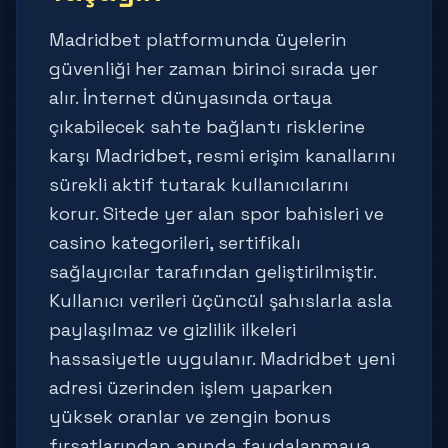
Madridbet platformunda üyelerin
güvenliği her zaman birinci sırada yer
alır. İnternet dünyasında ortaya
çıkabilecek sahte bağlantı risklerine
karşı Madridbet, resmi erişim kanallarını
sürekli aktif tutarak kullanıcılarını
korur. Sitede yer alan spor bahisleri ve
casino kategorileri, sertifikalı
sağlayıcılar tarafından geliştirilmiştir.
Kullanıcı verileri üçüncül şahıslarla asla
paylaşılmaz ve gizlilik ilkeleri
hassasiyetle uygulanır. Madridbet yeni
adresi üzerinden işlem yaparken
yüksek oranlar ve zengin bonus
fırsatlarından anında faydalanmaya