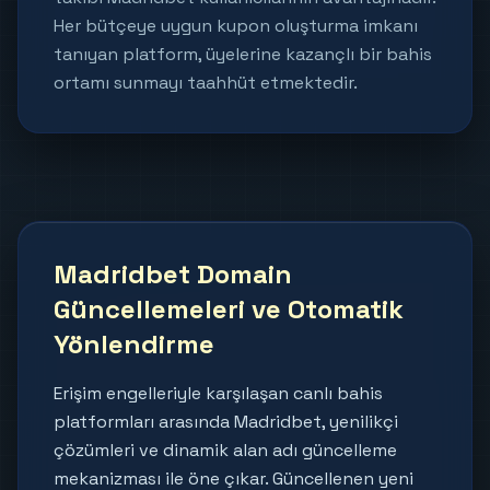
Her bütçeye uygun kupon oluşturma imkanı
tanıyan platform, üyelerine kazançlı bir bahis
ortamı sunmayı taahhüt etmektedir.
Madridbet Domain
Güncellemeleri ve Otomatik
Yönlendirme
Erişim engelleriyle karşılaşan canlı bahis
platformları arasında Madridbet, yenilikçi
çözümleri ve dinamik alan adı güncelleme
mekanizması ile öne çıkar. Güncellenen yeni