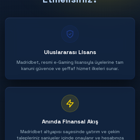
Uluslararası Lisans
Madridbet, resmi e-Gaming lisansıyla üyelerine tam
kanuni güvence ve şeffaf hizmet ilkeleri sunar.
Anında Finansal Akış
Madridbet altyapısı sayesinde yatırım ve çekim
talepleriniz saniyeler içinde onaylanır ve hesabınıza