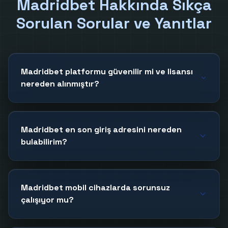
Madridbet Hakkında Sıkça
Sorulan Sorular ve Yanıtlar
Madridbet platformu güvenilir mi ve lisansı
nereden alınmıştır?
Madridbet en son giriş adresini nereden
bulabilirim?
Madridbet mobil cihazlarda sorunsuz
çalışıyor mu?