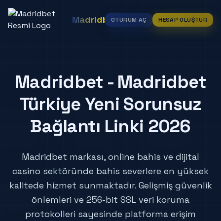
Madridbet
OTURUM AÇ
HESAP OLUŞTUR
Madridbet - Madridbet
Türkiye Yeni Sorunsuz
Bağlantı Linki 2026
Madridbet markası, online bahis ve dijital
casino sektöründe bahis severlere en yüksek
kalitede hizmet sunmaktadır. Gelişmiş güvenlik
önlemleri ve 256-bit SSL veri koruma
protokolleri sayesinde platforma erişim