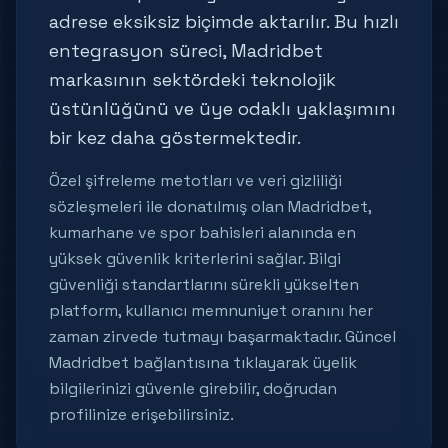
adrese eksiksiz biçimde aktarılır. Bu hızlı
entegrasyon süreci, Madridbet
markasının sektördeki teknolojik
üstünlüğünü ve üye odaklı yaklaşımını
bir kez daha göstermektedir.
Özel şifreleme metotları ve veri gizliliği
sözleşmeleri ile donatılmış olan Madridbet,
kumarhane ve spor bahisleri alanında en
yüksek güvenlik kriterlerini sağlar. Bilgi
güvenliği standartlarını sürekli yükselten
platform, kullanıcı memnuniyet oranını her
zaman zirvede tutmayı başarmaktadır. Güncel
Madridbet bağlantısına tıklayarak üyelik
bilgilerinizi güvenle girebilir, doğrudan
profilinize erişebilirsiniz.