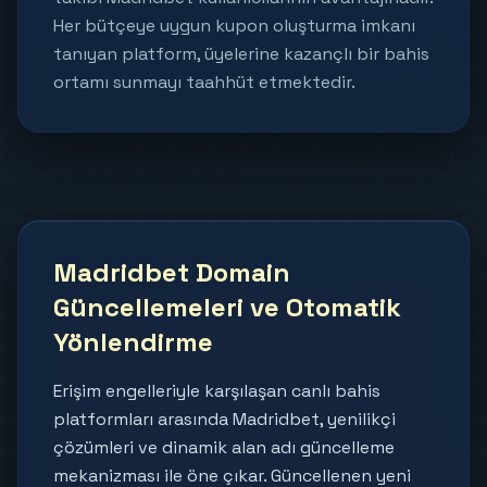
Her bütçeye uygun kupon oluşturma imkanı
tanıyan platform, üyelerine kazançlı bir bahis
ortamı sunmayı taahhüt etmektedir.
Madridbet Domain
Güncellemeleri ve Otomatik
Yönlendirme
Erişim engelleriyle karşılaşan canlı bahis
platformları arasında Madridbet, yenilikçi
çözümleri ve dinamik alan adı güncelleme
mekanizması ile öne çıkar. Güncellenen yeni