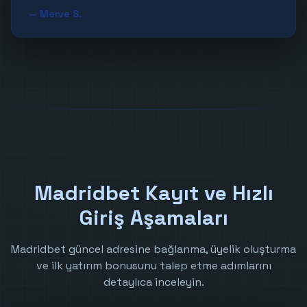
— Merve S.
Madridbet Kayıt ve Hızlı
Giriş Aşamaları
Madridbet güncel adresine bağlanma, üyelik oluşturma
ve ilk yatırım bonusunu talep etme adımlarını
detaylıca inceleyin.