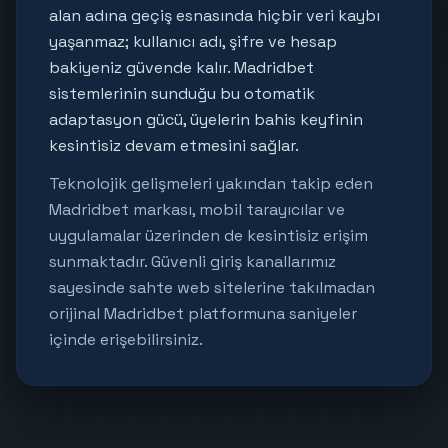
alan adına geçiş esnasında hiçbir veri kaybı
yaşanmaz; kullanıcı adı, şifre ve hesap
bakiyeniz güvende kalır. Madridbet
sistemlerinin sunduğu bu otomatik
adaptasyon gücü, üyelerin bahis keyfinin
kesintisiz devam etmesini sağlar.
Teknolojik gelişmeleri yakından takip eden
Madridbet markası, mobil tarayıcılar ve
uygulamalar üzerinden de kesintisiz erişim
sunmaktadır. Güvenli giriş kanallarımız
sayesinde sahte web sitelerine takılmadan
orijinal Madridbet platformuna saniyeler
içinde erişebilirsiniz.