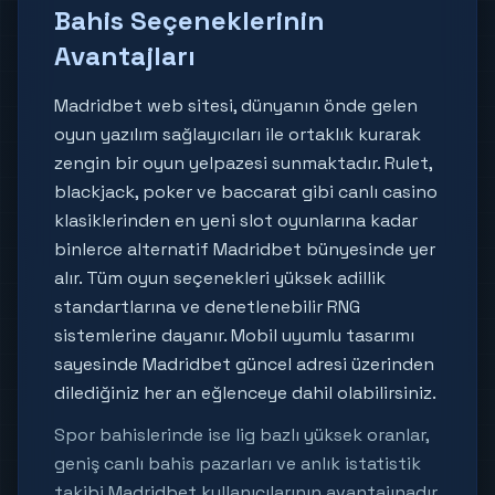
Bahis Seçeneklerinin
Avantajları
Madridbet web sitesi, dünyanın önde gelen
oyun yazılım sağlayıcıları ile ortaklık kurarak
zengin bir oyun yelpazesi sunmaktadır. Rulet,
blackjack, poker ve baccarat gibi canlı casino
klasiklerinden en yeni slot oyunlarına kadar
binlerce alternatif Madridbet bünyesinde yer
alır. Tüm oyun seçenekleri yüksek adillik
standartlarına ve denetlenebilir RNG
sistemlerine dayanır. Mobil uyumlu tasarımı
sayesinde Madridbet güncel adresi üzerinden
dilediğiniz her an eğlenceye dahil olabilirsiniz.
Spor bahislerinde ise lig bazlı yüksek oranlar,
geniş canlı bahis pazarları ve anlık istatistik
takibi Madridbet kullanıcılarının avantajınadır.