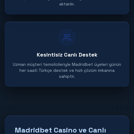
aktarılır.
Kesintisiz Canlı Destek
Uzman müşteri temsilcileriyle Madridbet üyeleri günün
her saati Türkçe destek ve hızlı çözüm imkanına
sahiptir.
Madridbet Casino ve Canlı