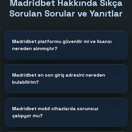
Madridbet Hakkında Sıkça
Sorulan Sorular ve Yanıtlar
Madridbet platformu güvenilir mi ve lisansı
nereden alınmıştır?
Madridbet en son giriş adresini nereden
bulabilirim?
Madridbet mobil cihazlarda sorunsuz
çalışıyor mu?