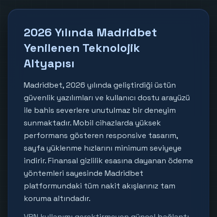
2026 Yılında Madridbet
Yenilenen Teknolojik
Altyapısı
Madridbet, 2026 yılında geliştirdiği üstün
güvenlik yazılımları ve kullanıcı dostu arayüzü
ile bahis severlere unutulmaz bir deneyim
sunmaktadır. Mobil cihazlarda yüksek
performans gösteren responsive tasarım,
sayfa yüklenme hızlarını minimum seviyeye
indirir. Finansal gizlilik esasına dayanan ödeme
yöntemleri sayesinde Madridbet
platformundaki tüm nakit akışlarınız tam
koruma altındadır.
VPN kullanımı gerektirmeyen güncel bağlantı