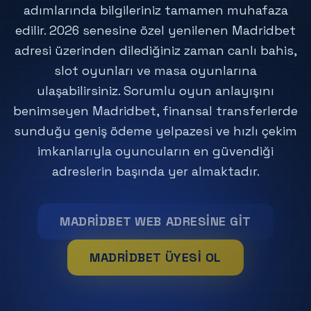
adımlarında bilgileriniz tamamen muhafaza
edilir. 2026 senesine özel yenilenen Madridbet
adresi üzerinden dilediğiniz zaman canlı bahis,
slot oyunları ve masa oyunlarına
ulaşabilirsiniz. Sorumlu oyun anlayışını
benimseyen Madridbet, finansal transferlerde
sunduğu geniş ödeme yelpazesi ve hızlı çekim
imkanlarıyla oyuncuların en güvendiği
adreslerin başında yer almaktadır.
MADRIDBET WEB ADRESINE GIT
MADRIDBET ÜYESI OL