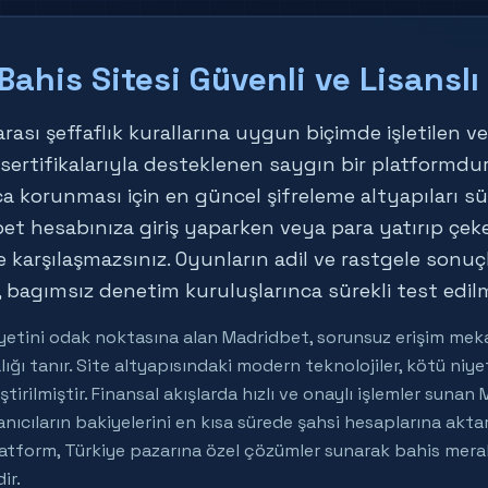
ahis Sitesi Güvenli ve Lisanslı
rası şeffaflık kurallarına uygun biçimde işletilen 
sertifikalarıyla desteklenen saygın bir platformdur.
ca korunması için en güncel şifreleme altyapıları sür
t hesabınıza giriş yaparken veya para yatırıp çeke
e karşılaşmazsınız. Oyunların adil ve rastgele sonu
, bagımsız denetim kuruluşlarınca sürekli test edil
tini odak noktasına alan Madridbet, sorunsuz erişim mekan
lığı tanır. Site altyapısındaki modern teknolojiler, kötü niyetl
tirilmiştir. Finansal akışlarda hızlı ve onaylı işlemler suna
nıcıların bakiyelerini en kısa sürede şahsi hesaplarına aktar
latform, Türkiye pazarına özel çözümler sunarak bahis merak
ir.