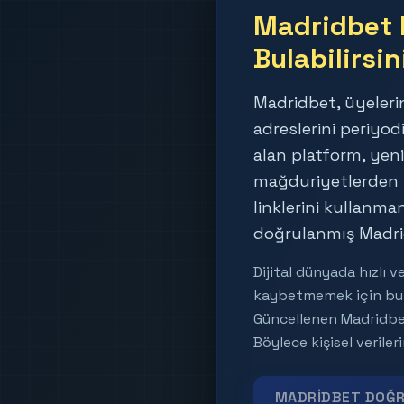
Madridbet K
Bulabilirsin
Madridbet, üyeleri
adreslerini periyod
alan platform, yeni
mağduriyetlerden 
linklerini kullanma
doğrulanmış Madrid
Dijital dünyada hızlı 
kaybetmemek için bu sa
Güncellenen Madridbet 
Böylece kişisel veriler
MADRIDBET DOĞR