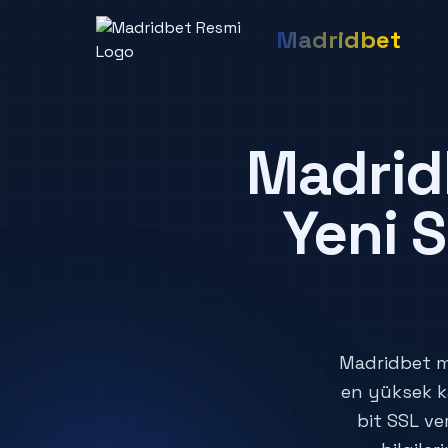
Madridbet
Madrid
Yeni 
Madridbet ma
en yüksek k
bit SSL ve