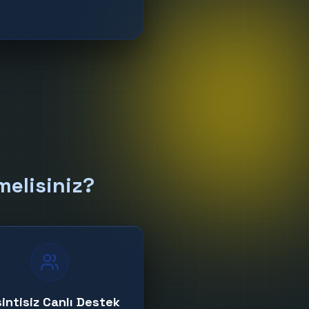
elisiniz?
intisiz Canlı Destek