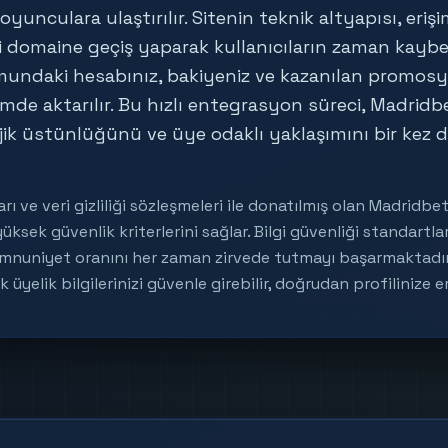
oyunculara ulaştırılır. Sitenin teknik altyapısı, eriş
i domaine geçiş yaparak kullanıcıların zaman kaybe
undaki hesabınız, bakiyeniz ve kazanılan promosyo
imde aktarılır. Bu hızlı entegrasyon süreci, Madrid
jik üstünlüğünü ve üye odaklı yaklaşımını bir kez 
rı ve veri gizliliği sözleşmeleri ile donatılmış olan Madridb
üksek güvenlik kriterlerini sağlar. Bilgi güvenliği standartla
emnuniyet oranını her zaman zirvede tutmayı başarmaktadı
 üyelik bilgilerinizi güvenle girebilir, doğrudan profilinize eri