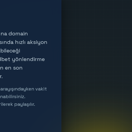
dına domain
sında hızlı aksiyon
abileceği
idbet yönlendirme
dan en son
.
i arayışındayken vakit
abilirsiniz.
lerek paylaşılır.