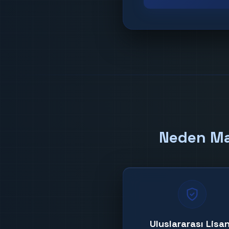
Neden Ma
Uluslararası Lisa