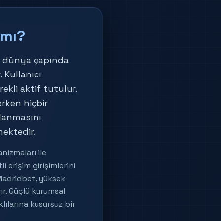
 mı?
ve dünya çapında
 Kullanıcı
ekli aktif tutulur.
rken hiçbir
çlanmasını
mektedir.
izmaları ile
i erişim girişimlerini
n Madridbet, yüksek
ır. Güçlü kurumsal
lılarına kusursuz bir