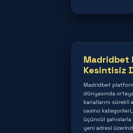
Madridbet 
Kesintisiz
Madridbet platformu
dünyasında ortaya 
kanallarını sürekli 
casino kategorileri, 
üçüncül şahıslarla 
yeni adresi üzerin