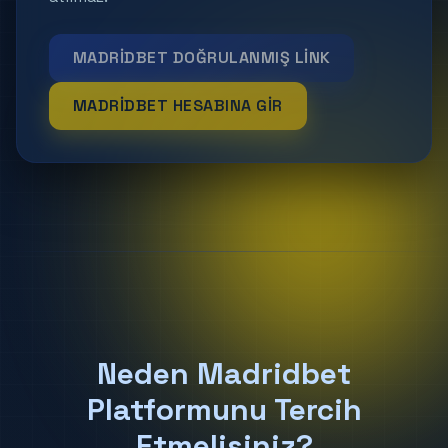
MADRIDBET DOĞRULANMIŞ LINK
MADRIDBET HESABINA GIR
Neden Madridbet
Platformunu Tercih
Etmelisiniz?