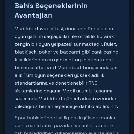
Bahis Seçeneklerinin
Avantajları
Madridbet web sitesi, dünyanın önde gelen
oyun yazılım sağlayıcıları ile ortaklık kurarak
zengin bir oyun yelpazesi sunmaktadır. Rulet,
blackjack, poker ve baccarat gibi canlı casino
klasiklerinden en yeni slot oyunlarına kadar
binlerce alternatif Madridbet bünyesinde yer
alır. Tüm oyun seçenekleri yüksek adillik
standartlarına ve denetlenebilir RNG
sistemlerine dayanır. Mobil uyumlu tasarımı
sayesinde Madridbet güncel adresi üzerinden
dilediğiniz her an eğlenceye dahil olabilirsiniz.
Spor bahislerinde ise lig bazlı yüksek oranlar,
geniş canlı bahis pazarları ve anlık istatistik
takibi Madridbet kullanıcılarının avantajınadır.