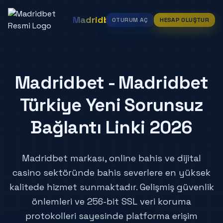
Madridbet
OTURUM AÇ
HESAP OLUŞTUR
Madridbet - Madridbet
Türkiye Yeni Sorunsuz
Bağlantı Linki 2026
Madridbet markası, online bahis ve dijital
casino sektöründe bahis severlere en yüksek
kalitede hizmet sunmaktadır. Gelişmiş güvenlik
önlemleri ve 256-bit SSL veri koruma
protokolleri sayesinde platforma erişim