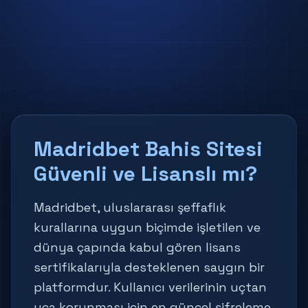
Madridbet Bahis Sitesi
Güvenli ve Lisanslı mı?
Madridbet, uluslararası şeffaflık
kurallarına uygun biçimde işletilen ve
dünya çapında kabul gören lisans
sertifikalarıyla desteklenen saygın bir
platformdur. Kullanıcı verilerinin uçtan
uca korunması için en güncel şifreleme