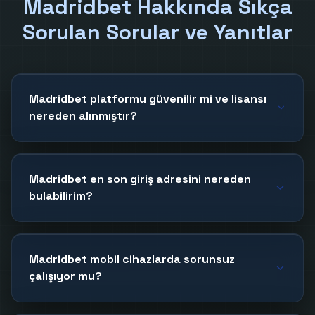
Madridbet Hakkında Sıkça
Sorulan Sorular ve Yanıtlar
Madridbet platformu güvenilir mi ve lisansı
nereden alınmıştır?
Madridbet en son giriş adresini nereden
bulabilirim?
Madridbet mobil cihazlarda sorunsuz
çalışıyor mu?