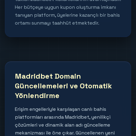
Her bütçeye uygun kupon oluşturma imkanı
tanıyan platform, üyelerine kazançlı bir bahis
ortamı sunmayı taahhüt etmektedir.
Madridbet Domain
Güncellemeleri ve Otomatik
Yönlendirme
Erişim engelleriyle karşılaşan canlı bahis
platformları arasında Madridbet, yenilikçi
çözümleri ve dinamik alan adı güncelleme
mekanizması ile öne çıkar. Güncellenen yeni