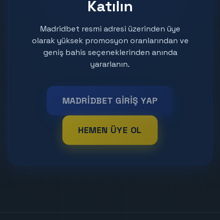
Katılın
Madridbet resmi adresi üzerinden üye
olarak yüksek promosyon oranlarından ve
geniş bahis seçeneklerinden anında
yararlanın.
MADRIDBET GIRIŞ YAP
HEMEN ÜYE OL