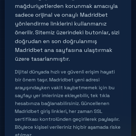
mağduriyetlerden korunmak amacıyla
sadece orijinal ve onaylı Madridbet
yönlendirme linklerini kullanmanız
önerilir. Sitemiz üzerindeki butonlar, sizi
doğrudan en son doğrulanmış
Madridbet ana sayfasına ulaştırmak
üzere tasarlanmıştır.
Dijital dünyada hızlı ve güvenli erişim hayati
bir önem taşır. Madridbet yeni adresi
arayışındayken vakit kaybetmemek için bu
sayfayı yer imlerinize ekleyebilir, tek tıkla
hesabınıza bağlanabilirsiniz. Güncellenen
Madridbet giriş linkleri, her zaman SSL
sertifikası kontrolünden geçirilerek paylaşılır.
Böylece kişisel verileriniz hiçbir aşamada riske
atılmaz.