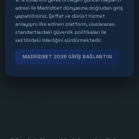
adresi ile Madridbet dünyasına doğrudan giriş
yapabilirsiniz. Şeffaf ve dürüst hizmet
anlayışını ilke edinen platform, uluslararası
standartlardaki güvenlik politikaları ile
sektördeki liderliğini sürdürmektedir.
MADRIDBET 2026 GIRIŞ BAĞLANTISI