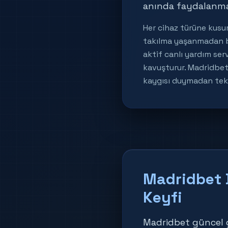
anında faydalanmay
Her cihaz türüne kusu
takılma yaşanmadan b
aktif canlı yardım se
kavuşturur. Madridbet
kaygısı duymadan tek 
Madridbet D
Keyfi
Madridbet güncel gi