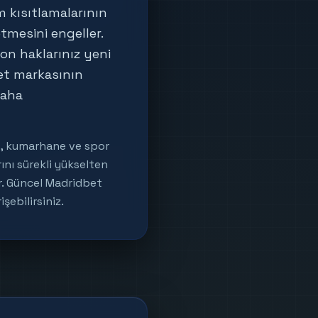
im kısıtlamalarının
tmesini engeller.
n haklarınız yeni
bet markasının
daha
et, kumarhane ve spor
rını sürekli yükselten
r. Güncel Madridbet
şebilirsiniz.