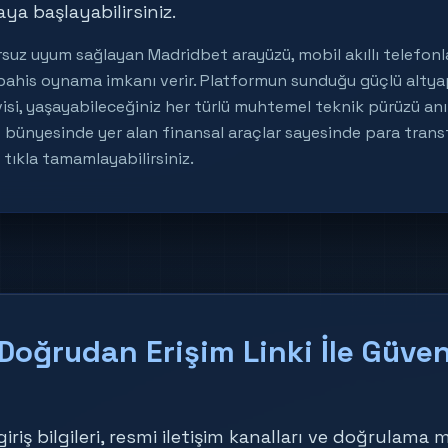
a başlayabilirsiniz.
rsuz uyum sağlayan Madridbet arayüzü, mobil akıllı telefon
ahis oynama imkanı verir. Platformun sunduğu güçlü altyap
rvisi, yaşayabileceğiniz her türlü muhtemel teknik pürüzü a
 bünyesinde yer alan finansal araçlar sayesinde para transf
tıkla tamamlayabilirsiniz.
oğrudan Erişim Linki İle Güven
riş bilgileri, resmi iletişim kanalları ve doğrulama