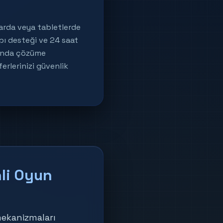
larda veya tabletlerde
ı desteği ve 24 saat
nında çözüme
erlerinizi güvenlik
li Oyun
 mekanizmaları