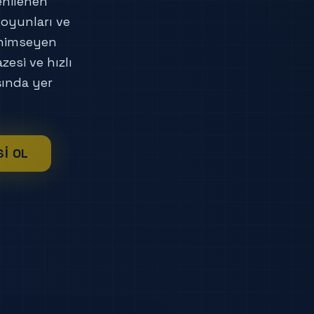
enilenen
 oyunları ve
enimseyen
esi ve hızlı
şında yer
I OL