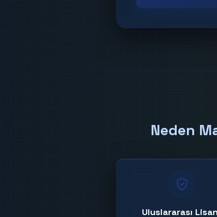
Neden Ma
Uluslararası Lisa