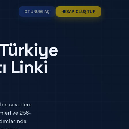
OTURUM AÇ
HESAP OLUŞTUR
Türkiye
 Linki
his severlere
leri ve 256-
adımlarında