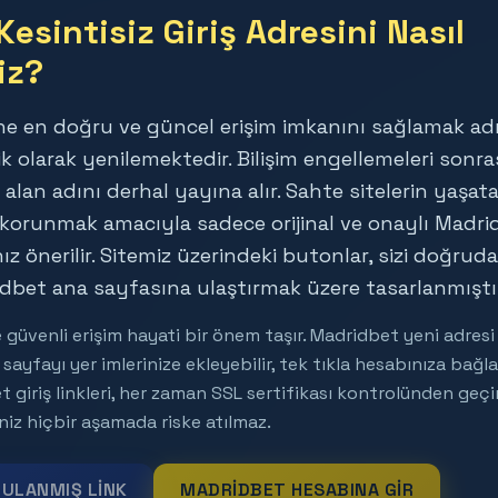
esintisiz Giriş Adresini Nasıl
iz?
ne en doğru ve güncel erişim imkanını sağlamak a
ik olarak yenilemektedir. Bilişim engellemeleri sonra
 alan adını derhal yayına alır. Sahte sitelerin yaşat
korunmak amacıyla sadece orijinal ve onaylı Madr
nız önerilir. Sitemiz üzerindeki butonlar, sizi doğru
bet ana sayfasına ulaştırmak üzere tasarlanmıştır
ve güvenli erişim hayati bir önem taşır. Madridbet yeni adres
yfayı yer imlerinize ekleyebilir, tek tıkla hesabınıza bağlan
giriş linkleri, her zaman SSL sertifikası kontrolünden geçiri
iniz hiçbir aşamada riske atılmaz.
ULANMIŞ LINK
MADRIDBET HESABINA GIR