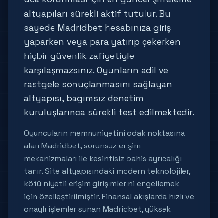
altyapıları sürekli aktif tutulur. Bu
sayede Madridbet hesabınıza giriş
yaparken veya para yatırıp çekerken
hiçbir güvenlik zafiyetiyle
karşılaşmazsınız. Oyunların adil ve
rastgele sonuçlanmasını sağlayan
altyapısı, bagımsız denetim
kuruluşlarınca sürekli test edilmektedir.
Oyuncuların memnuniyetini odak noktasına
alan Madridbet, sorunsuz erişim
mekanizmaları ile kesintisiz bahis ayrıcalığı
tanır. Site altyapısındaki modern teknolojiler,
kötü niyetli erişim girişimlerini engellemek
için özelleştirilmiştir. Finansal akışlarda hızlı ve
onaylı işlemler sunan Madridbet, yüksek