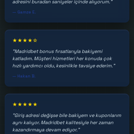
adresini buradan saniyeler içinde alıyorum."
— Gamze E.
★★★★☆
"Madridbet bonus fırsatlarıyla bakiyemi
katladım. Müşteri hizmetleri her konuda çok
hızlı yardımcı oldu, kesinlikle tavsiye ederim."
— Hakan B.
★★★★★
"Giriş adresi değişse bile bakiyem ve kuponlarım
aynı kalıyor. Madridbet kalitesiyle her zaman
kazandırmaya devam ediyor."