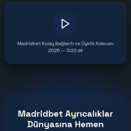
Madridbet Kolay Bağlantı ve Üyelik Kılavuzu
2026 — 3:20 dk
Madridbet Ayrıcalıklar
Dünyasına Hemen