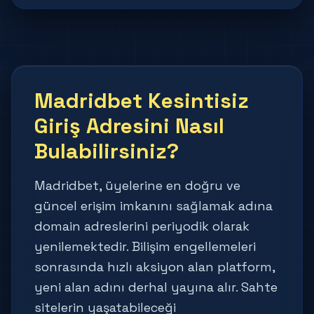
Madridbet Kesintisiz
Giriş Adresini Nasıl
Bulabilirsiniz?
Madridbet, üyelerine en doğru ve
güncel erişim imkanını sağlamak adına
domain adreslerini periyodik olarak
yenilemektedir. Bilişim engellemeleri
sonrasında hızlı aksiyon alan platform,
yeni alan adını derhal yayına alır. Sahte
sitelerin yaşatabileceği