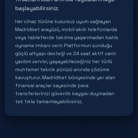
başlayabilirsiniz.
Her cihaz türüne kusursuz uyum sağlayan
Madridbet arayüzü, mobil akıllı telefonlarda
veya tabletlerde takılma yaşanmadan bahis
oynama imkanı verir. Platformun sunduğu
güçlü altyapı desteği ve 24 saat aktif canlı
yardım servisi, yaşayabileceğiniz her türlü
muhtemel teknik pürüzü anında çözüme
kavuşturur. Madridbet bünyesinde yer alan
finansal araçlar sayesinde para
transferlerinizi güvenlik kaygısı duymadan
tek tıkla tamamlayabilirsiniz.