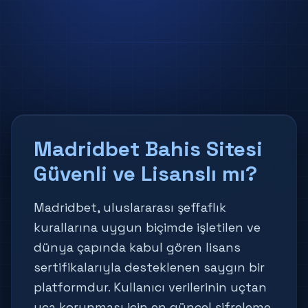
Madridbet Bahis Sitesi
Güvenli ve Lisanslı mı?
Madridbet, uluslararası şeffaflık
kurallarına uygun biçimde işletilen ve
dünya çapında kabul gören lisans
sertifikalarıyla desteklenen saygın bir
platformdur. Kullanıcı verilerinin uçtan
uca korunması için en güncel şifreleme