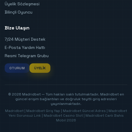
Üyelik Sözleşmesi
Bilinçli Oyuncu
Bize Ulaşın
7/24 Müşteri Destek
E-Posta Yardım Hattı
Resmi Telegram Grubu
OTURUM
ÜYELIK
© 2026 Madridbet — Tüm hakları saklı tutulmaktadır. Madridbet en
güncel erişim bağlantıları ve doğruluk teyitli giriş adresleri
yayınlanmaktadır.
Madridbet | Madridbet Giriş Yap | Madridbet Güncel Adres | Madridbet
Yeni Sorunsuz Link | Madridbet Casino Slot | Madridbet Canlı Bahis
Mobil 2026