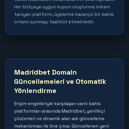
Her bütçeye uygun kupon oluşturma imkanı
tanıyan platform, üyelerine kazançlı bir bahis
ortamı sunmayı taahhüt etmektedir.
Madridbet Domain
Güncellemeleri ve Otomatik
Yönlendirme
Erişim engelleriyle karşılaşan canlı bahis
platformları arasında Madridbet, yenilikçi
çözümleri ve dinamik alan adı güncelleme
mekanizması ile öne çıkar. Güncellenen yeni