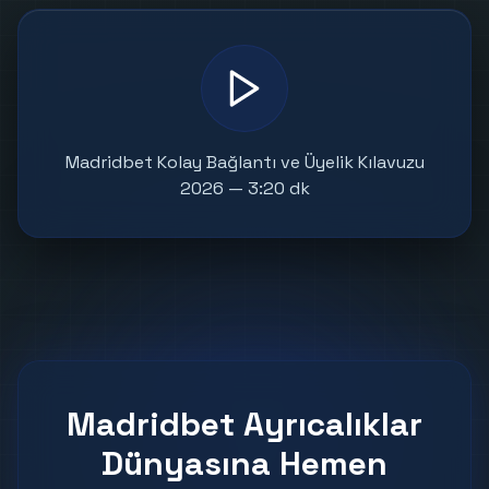
Madridbet Kolay Bağlantı ve Üyelik Kılavuzu
2026 — 3:20 dk
Madridbet Ayrıcalıklar
Dünyasına Hemen