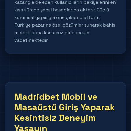
kazanç elde eden kullanıcıların bakiyelerini en
kısa sürede şahsi hesaplarına aktarır. Güçlü
kurumsal yapısıyla öne çıkan platform,
Türkiye pazarına özel çözümler sunarak bahis
meraklılarına kusursuz bir deneyim
vadetmektedir.
Madridbet Mobil ve
Masaüstü Giriş Yaparak
Kesintisiz Deneyim
Yaşayın