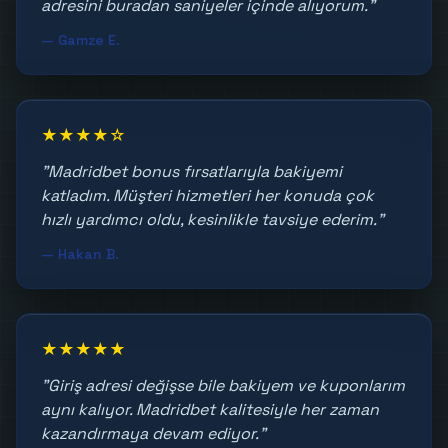
adresini buradan saniyeler içinde alıyorum."
— Gamze E.
★★★★☆
"Madridbet bonus fırsatlarıyla bakiyemi
katladım. Müşteri hizmetleri her konuda çok
hızlı yardımcı oldu, kesinlikle tavsiye ederim."
— Hakan B.
★★★★★
"Giriş adresi değişse bile bakiyem ve kuponlarım
aynı kalıyor. Madridbet kalitesiyle her zaman
kazandırmaya devam ediyor."