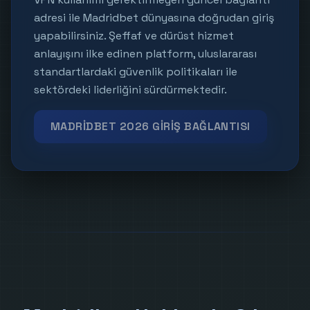
adresi ile Madridbet dünyasına doğrudan giriş
yapabilirsiniz. Şeffaf ve dürüst hizmet
anlayışını ilke edinen platform, uluslararası
standartlardaki güvenlik politikaları ile
sektördeki liderliğini sürdürmektedir.
MADRIDBET 2026 GIRIŞ BAĞLANTISI