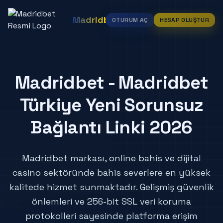
Madridbet
OTURUM AÇ
HESAP OLUŞTUR
Madridbet - Madridbet
Türkiye Yeni Sorunsuz
Bağlantı Linki 2026
Madridbet markası, online bahis ve dijital
casino sektöründe bahis severlere en yüksek
kalitede hizmet sunmaktadır. Gelişmiş güvenlik
önlemleri ve 256-bit SSL veri koruma
protokolleri sayesinde platforma erişim