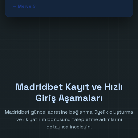
— Merve S.
Madridbet Kayıt ve Hızlı
Giriş Aşamaları
Madridbet güncel adresine bağlanma, üyelik oluşturma
ve ilk yatırım bonusunu talep etme adımlarını
detaylıca inceleyin.