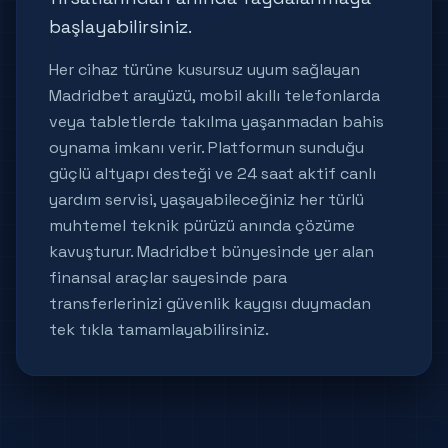
başlayabilirsiniz.
Her cihaz türüne kusursuz uyum sağlayan
Madridbet arayüzü, mobil akıllı telefonlarda
veya tabletlerde takılma yaşanmadan bahis
oynama imkanı verir. Platformun sunduğu
güçlü altyapı desteği ve 24 saat aktif canlı
yardım servisi, yaşayabileceğiniz her türlü
muhtemel teknik pürüzü anında çözüme
kavuşturur. Madridbet bünyesinde yer alan
finansal araçlar sayesinde para
transferlerinizi güvenlik kaygısı duymadan
tek tıkla tamamlayabilirsiniz.