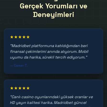
Gerçek Yorumları ve
Deneyimleri
★★★★★
"Madridbet platformuna katıldığımdan beri
finansal çekimlerimi anında alıyorum. Mobil
uyumu da harika, sürekli tercih ediyorum."
— Caner T.
★★★★★
"Canlı casino oyunlarındaki yüksek oranlar ve
HD yayın kalitesi harika. Madridbet güncel