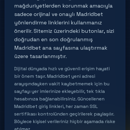
mağduriyetlerden korunmak amacıyla
sadece orijinal ve onaylı Madridbet
yönlendirme linklerini kullanmanız
önerilir. Sitemiz üzerindeki butonlar, sizi
doğrudan en son doğrulanmış
Madridbet ana sayfasına ulaştırmak
üzere tasarlanmıştır.
Dijital dünyada hızlı ve güvenli erişim hayati
bir önem taşır. Madridbet yeni adresi
arayışındayken vakit kaybetmemek için bu
sayfayı yer imlerinize ekleyebilir, tek tıkla
hesabınıza bağlanabilirsiniz. Güncellenen
Madridbet giriş linkleri, her zaman SSL
sertifikası kontrolünden geçirilerek paylaşılır.
Böylece kişisel verileriniz hiçbir aşamada riske
atılmaz.