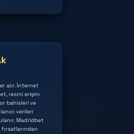
ak
 alır. İnternet
et, resmi erişim
or bahisleri ve
lanıcı verileri
gulanır. Madridbet
fırsatlarından