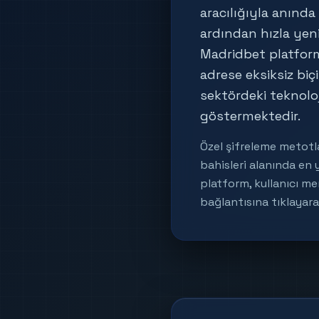
aracılığıyla anında 
ardından hızla yen
Madridbet platform
adrese eksiksiz biç
sektördeki teknolo
göstermektedir.
Özel şifreleme metotla
bahisleri alanında en y
platform, kullanıcı m
bağlantısına tıklayarak