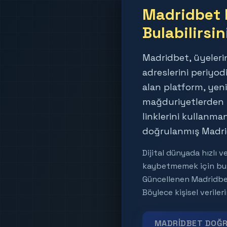
Madridbet K
Bulabilirsin
Madridbet, üyeleri
adreslerini periyod
alan platform, yeni
mağduriyetlerden 
linklerini kullanma
doğrulanmış Madrid
Dijital dünyada hızlı 
kaybetmemek için bu sa
Güncellenen Madridbet 
Böylece kişisel veriler
MADRIDBET DOĞR