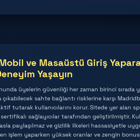
Mobil ve Masaüstü Giriş Yapar
 Deneyim Yaşayın
nda üyelerin güvenliği her zaman birinci sırada yer
çıkabilecek sahte bağlantı risklerine karşı Madridb
aktif tutarak kullanıcılarını korur. Sitede yer alan sp
sertifikalı sağlayıcılar tarafından geliştirilmiştir. Kul
asla paylaşılmaz ve gizlilik ilkeleri hassasiyetle uy
den işlem yaparken yüksek oranlar ve zengin bonus 