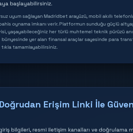
a başlayabilirsiniz.
rsuz uyum sağlayan Madridbet arayüzü, mobil akıllı telefon
ahis oynama imkanı verir. Platformun sunduğu güçlü altyap
rvisi, yaşayabileceğiniz her türlü muhtemel teknik pürüzü a
 bünyesinde yer alan finansal araçlar sayesinde para transf
tıkla tamamlayabilirsiniz.
oğrudan Erişim Linki İle Güven
riş bilgileri, resmi iletişim kanalları ve doğrulama