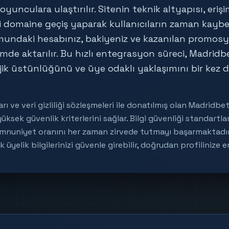
oyunculara ulaştırılır. Sitenin teknik altyapısı, eriş
i domaine geçiş yaparak kullanıcıların zaman kaybe
undaki hesabınız, bakiyeniz ve kazanılan promosyo
imde aktarılır. Bu hızlı entegrasyon süreci, Madrid
jik üstünlüğünü ve üye odaklı yaklaşımını bir kez 
rı ve veri gizliliği sözleşmeleri ile donatılmış olan Madridb
üksek güvenlik kriterlerini sağlar. Bilgi güvenliği standartla
emnuniyet oranını her zaman zirvede tutmayı başarmaktadı
 üyelik bilgilerinizi güvenle girebilir, doğrudan profilinize eri