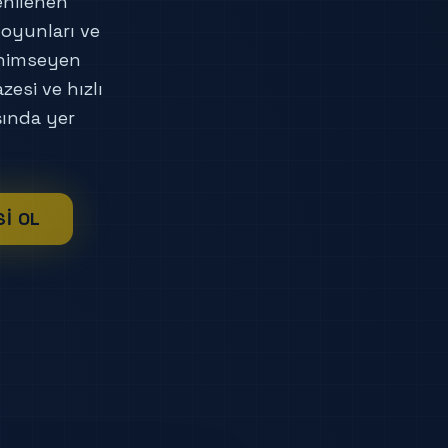
enilenen
 oyunları ve
enimseyen
esi ve hızlı
şında yer
I OL