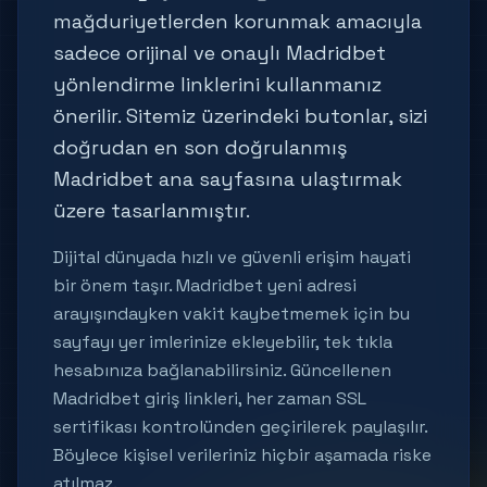
mağduriyetlerden korunmak amacıyla
sadece orijinal ve onaylı Madridbet
yönlendirme linklerini kullanmanız
önerilir. Sitemiz üzerindeki butonlar, sizi
doğrudan en son doğrulanmış
Madridbet ana sayfasına ulaştırmak
üzere tasarlanmıştır.
Dijital dünyada hızlı ve güvenli erişim hayati
bir önem taşır. Madridbet yeni adresi
arayışındayken vakit kaybetmemek için bu
sayfayı yer imlerinize ekleyebilir, tek tıkla
hesabınıza bağlanabilirsiniz. Güncellenen
Madridbet giriş linkleri, her zaman SSL
sertifikası kontrolünden geçirilerek paylaşılır.
Böylece kişisel verileriniz hiçbir aşamada riske
atılmaz.