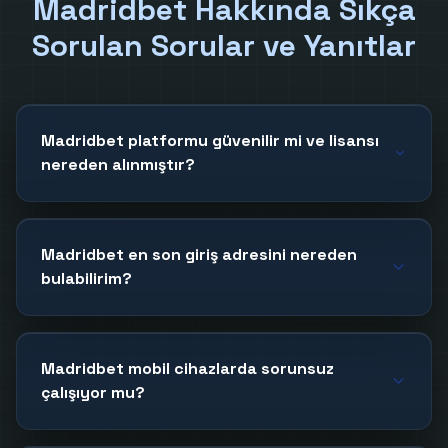
Madridbet Hakkında Sıkça
Sorulan Sorular ve Yanıtlar
Madridbet platformu güvenilir mi ve lisansı
nereden alınmıştır?
Madridbet en son giriş adresini nereden
bulabilirim?
Madridbet mobil cihazlarda sorunsuz
çalışıyor mu?