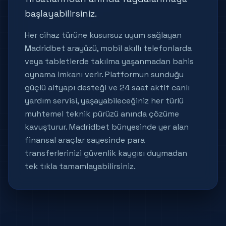
başlayabilirsiniz.
Her cihaz türüne kusursuz uyum sağlayan
Madridbet arayüzü, mobil akıllı telefonlarda
veya tabletlerde takılma yaşanmadan bahis
oynama imkanı verir. Platformun sunduğu
güçlü altyapı desteği ve 24 saat aktif canlı
yardım servisi, yaşayabileceğiniz her türlü
muhtemel teknik pürüzü anında çözüme
kavuşturur. Madridbet bünyesinde yer alan
finansal araçlar sayesinde para
transferlerinizi güvenlik kaygısı duymadan
tek tıkla tamamlayabilirsiniz.