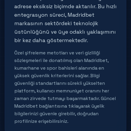
adrese eksiksiz biçimde aktarılır. Bu hızlı
entegrasyon süreci, Madridbet
markasının sektördeki teknolojik
üstünlüğünü ve üye odaklı yaklaşımını
bir kez daha göstermektedir.
Özel şifreleme metotları ve veri gizliliği
sözleşmeleri ile donatılmış olan Madridbet,
kumarhane ve spor bahisleri alanında en
yüksek güvenlik kriterlerini sağlar. Bilgi
güvenliği standartlarını sürekli yükselten
platform, kullanıcı memnuniyet oranını her
zaman zirvede tutmayı başarmaktadır. Güncel
Madridbet bağlantısına tıklayarak üyelik
bilgilerinizi güvenle girebilir, doğrudan
profilinize erişebilirsiniz.