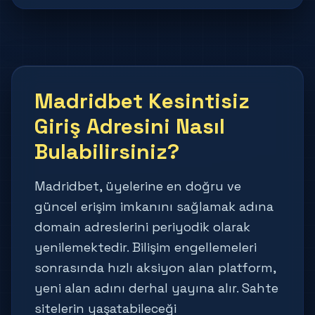
Madridbet Kesintisiz
Giriş Adresini Nasıl
Bulabilirsiniz?
Madridbet, üyelerine en doğru ve
güncel erişim imkanını sağlamak adına
domain adreslerini periyodik olarak
yenilemektedir. Bilişim engellemeleri
sonrasında hızlı aksiyon alan platform,
yeni alan adını derhal yayına alır. Sahte
sitelerin yaşatabileceği