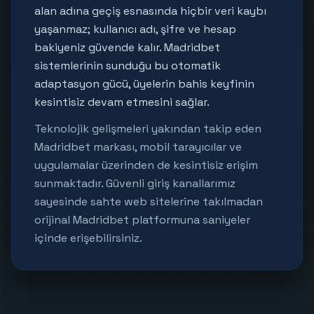
alan adına geçiş esnasında hiçbir veri kaybı
yaşanmaz; kullanıcı adı, şifre ve hesap
bakiyeniz güvende kalır. Madridbet
sistemlerinin sunduğu bu otomatik
adaptasyon gücü, üyelerin bahis keyfinin
kesintisiz devam etmesini sağlar.
Teknolojik gelişmeleri yakından takip eden
Madridbet markası, mobil tarayıcılar ve
uygulamalar üzerinden de kesintisiz erişim
sunmaktadır. Güvenli giriş kanallarımız
sayesinde sahte web sitelerine takılmadan
orijinal Madridbet platformuna saniyeler
içinde erişebilirsiniz.