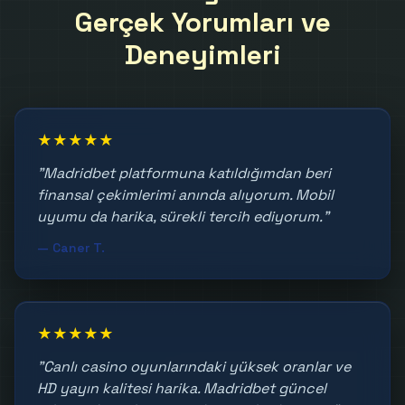
Gerçek Yorumları ve
Deneyimleri
★★★★★
"Madridbet platformuna katıldığımdan beri
finansal çekimlerimi anında alıyorum. Mobil
uyumu da harika, sürekli tercih ediyorum."
— Caner T.
★★★★★
"Canlı casino oyunlarındaki yüksek oranlar ve
HD yayın kalitesi harika. Madridbet güncel