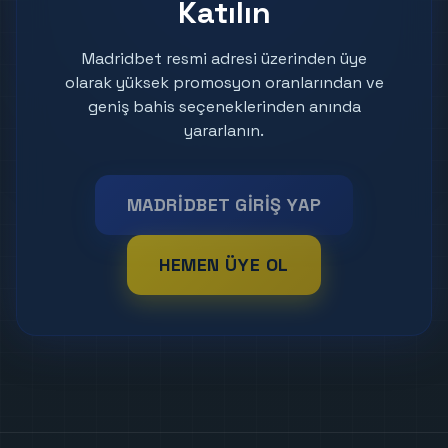
Katılın
Madridbet resmi adresi üzerinden üye
olarak yüksek promosyon oranlarından ve
geniş bahis seçeneklerinden anında
yararlanın.
MADRIDBET GIRIŞ YAP
HEMEN ÜYE OL