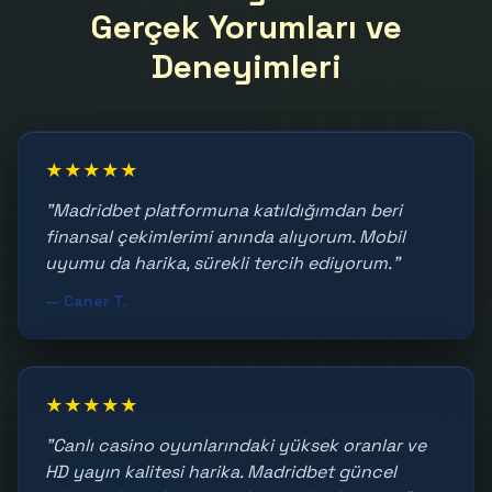
Gerçek Yorumları ve
Deneyimleri
★★★★★
"Madridbet platformuna katıldığımdan beri
finansal çekimlerimi anında alıyorum. Mobil
uyumu da harika, sürekli tercih ediyorum."
— Caner T.
★★★★★
"Canlı casino oyunlarındaki yüksek oranlar ve
HD yayın kalitesi harika. Madridbet güncel