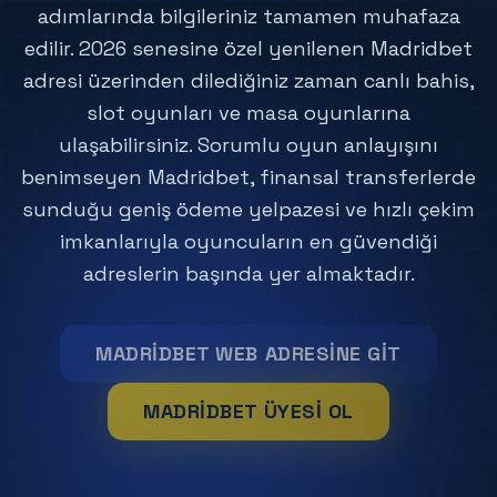
adımlarında bilgileriniz tamamen muhafaza
edilir. 2026 senesine özel yenilenen Madridbet
adresi üzerinden dilediğiniz zaman canlı bahis,
slot oyunları ve masa oyunlarına
ulaşabilirsiniz. Sorumlu oyun anlayışını
benimseyen Madridbet, finansal transferlerde
sunduğu geniş ödeme yelpazesi ve hızlı çekim
imkanlarıyla oyuncuların en güvendiği
adreslerin başında yer almaktadır.
MADRIDBET WEB ADRESINE GIT
MADRIDBET ÜYESI OL