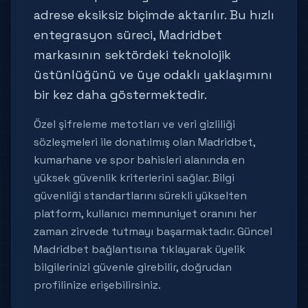
adrese eksiksiz biçimde aktarılır. Bu hızlı
entegrasyon süreci, Madridbet
markasının sektördeki teknolojik
üstünlüğünü ve üye odaklı yaklaşımını
bir kez daha göstermektedir.
Özel şifreleme metotları ve veri gizliliği
sözleşmeleri ile donatılmış olan Madridbet,
kumarhane ve spor bahisleri alanında en
yüksek güvenlik kriterlerini sağlar. Bilgi
güvenliği standartlarını sürekli yükselten
platform, kullanıcı memnuniyet oranını her
zaman zirvede tutmayı başarmaktadır. Güncel
Madridbet bağlantısına tıklayarak üyelik
bilgilerinizi güvenle girebilir, doğrudan
profilinize erişebilirsiniz.