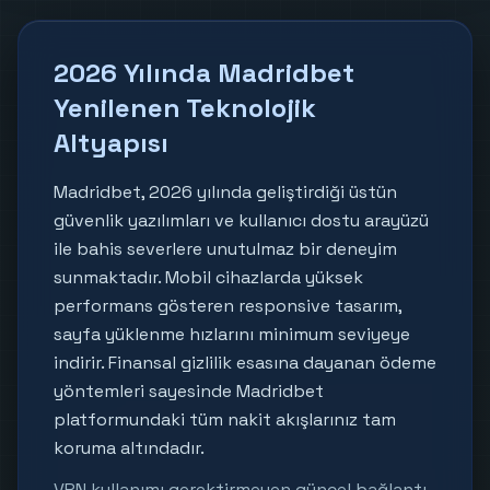
2026 Yılında Madridbet
Yenilenen Teknolojik
Altyapısı
Madridbet, 2026 yılında geliştirdiği üstün
güvenlik yazılımları ve kullanıcı dostu arayüzü
ile bahis severlere unutulmaz bir deneyim
sunmaktadır. Mobil cihazlarda yüksek
performans gösteren responsive tasarım,
sayfa yüklenme hızlarını minimum seviyeye
indirir. Finansal gizlilik esasına dayanan ödeme
yöntemleri sayesinde Madridbet
platformundaki tüm nakit akışlarınız tam
koruma altındadır.
VPN kullanımı gerektirmeyen güncel bağlantı