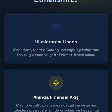
Uluslararası Lisans
Madridbet, resmi e-Gaming lisansıyla üyelerine tam
kanuni güvence ve şeffaf hizmet ilkeleri sunar.
Anında Finansal Akış
Madridbet altyapısı sayesinde yatırım ve çekim
talepleriniz saniyeler içinde onaylanır ve hesabınıza