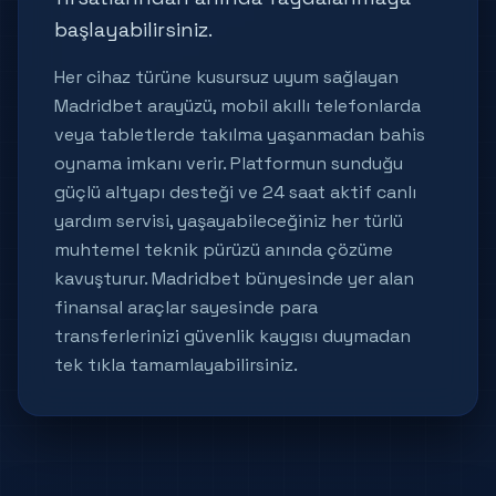
başlayabilirsiniz.
Her cihaz türüne kusursuz uyum sağlayan
Madridbet arayüzü, mobil akıllı telefonlarda
veya tabletlerde takılma yaşanmadan bahis
oynama imkanı verir. Platformun sunduğu
güçlü altyapı desteği ve 24 saat aktif canlı
yardım servisi, yaşayabileceğiniz her türlü
muhtemel teknik pürüzü anında çözüme
kavuşturur. Madridbet bünyesinde yer alan
finansal araçlar sayesinde para
transferlerinizi güvenlik kaygısı duymadan
tek tıkla tamamlayabilirsiniz.