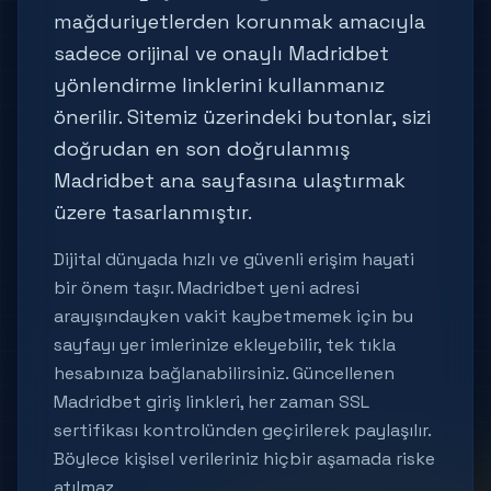
mağduriyetlerden korunmak amacıyla
sadece orijinal ve onaylı Madridbet
yönlendirme linklerini kullanmanız
önerilir. Sitemiz üzerindeki butonlar, sizi
doğrudan en son doğrulanmış
Madridbet ana sayfasına ulaştırmak
üzere tasarlanmıştır.
Dijital dünyada hızlı ve güvenli erişim hayati
bir önem taşır. Madridbet yeni adresi
arayışındayken vakit kaybetmemek için bu
sayfayı yer imlerinize ekleyebilir, tek tıkla
hesabınıza bağlanabilirsiniz. Güncellenen
Madridbet giriş linkleri, her zaman SSL
sertifikası kontrolünden geçirilerek paylaşılır.
Böylece kişisel verileriniz hiçbir aşamada riske
atılmaz.