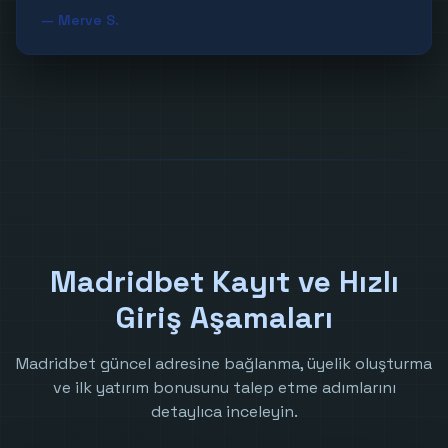
— Merve S.
Madridbet Kayıt ve Hızlı
Giriş Aşamaları
Madridbet güncel adresine bağlanma, üyelik oluşturma
ve ilk yatırım bonusunu talep etme adımlarını
detaylıca inceleyin.