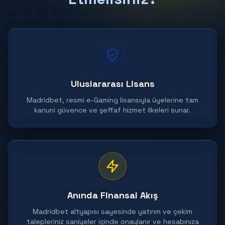
Uluslararası Lisans
Madridbet, resmi e-Gaming lisansıyla üyelerine tam
kanuni güvence ve şeffaf hizmet ilkeleri sunar.
Anında Finansal Akış
Madridbet altyapısı sayesinde yatırım ve çekim
talepleriniz saniyeler içinde onaylanır ve hesabınıza