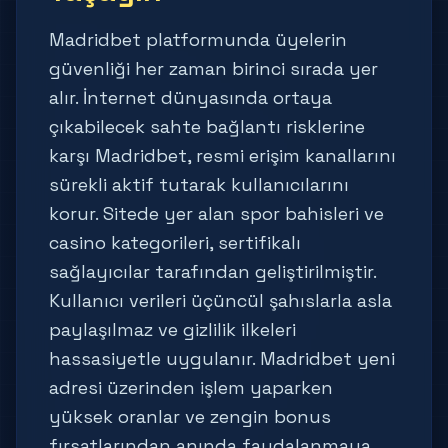
Madridbet platformunda üyelerin
güvenliği her zaman birinci sırada yer
alır. İnternet dünyasında ortaya
çıkabilecek sahte bağlantı risklerine
karşı Madridbet, resmi erişim kanallarını
sürekli aktif tutarak kullanıcılarını
korur. Sitede yer alan spor bahisleri ve
casino kategorileri, sertifikalı
sağlayıcılar tarafından geliştirilmiştir.
Kullanıcı verileri üçüncül şahıslarla asla
paylaşılmaz ve gizlilik ilkeleri
hassasiyetle uygulanır. Madridbet yeni
adresi üzerinden işlem yaparken
yüksek oranlar ve zengin bonus
fırsatlarından anında faydalanmaya