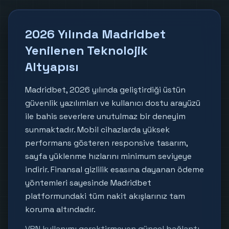
2026 Yılında Madridbet
Yenilenen Teknolojik
Altyapısı
Madridbet, 2026 yılında geliştirdiği üstün
güvenlik yazılımları ve kullanıcı dostu arayüzü
ile bahis severlere unutulmaz bir deneyim
sunmaktadır. Mobil cihazlarda yüksek
performans gösteren responsive tasarım,
sayfa yüklenme hızlarını minimum seviyeye
indirir. Finansal gizlilik esasına dayanan ödeme
yöntemleri sayesinde Madridbet
platformundaki tüm nakit akışlarınız tam
koruma altındadır.
VPN kullanımı gerektirmeyen güncel bağlantı