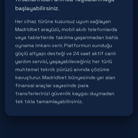
başlayabilirsiniz.
Her cihaz türüne kusursuz uyum sağlayan
Madridbet arayüzü, mobil akıllı telefonlarda
veya tabletlerde takılma yaşanmadan bahis
oynama imkanı verir. Platformun sunduğu
güçlü altyapı desteği ve 24 saat aktif canlı
yardım servisi, yaşayabileceğiniz her türlü
muhtemel teknik pürüzü anında çözüme
kavuşturur. Madridbet bünyesinde yer alan
finansal araçlar sayesinde para
transferlerinizi güvenlik kaygısı duymadan
tek tıkla tamamlayabilirsiniz.