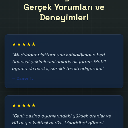
Gerçek Yorumları ve
Deneyimleri
★★★★★
"Madridbet platformuna katıldığımdan beri
finansal çekimlerimi anında alıyorum. Mobil
uyumu da harika, sürekli tercih ediyorum."
— Caner T.
★★★★★
"Canlı casino oyunlarındaki yüksek oranlar ve
HD yayın kalitesi harika. Madridbet güncel