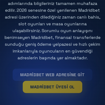
adımlarında bilgileriniz tamamen muhafaza
edilir. 2026 senesine özel yenilenen Madridbet
adresi üzerinden dilediğiniz zaman canlı bahis,
slot oyunları ve masa oyunlarına
ulaşabilirsiniz. Sorumlu oyun anlayışını
benimseyen Madridbet, finansal transferlerde
sunduğu geniş ödeme yelpazesi ve hızlı çekim
imkanlarıyla oyuncuların en güvendiği
adreslerin başında yer almaktadır.
MADRIDBET WEB ADRESINE GIT
MADRIDBET ÜYESI OL