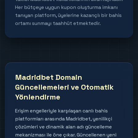
Her bütçeye uygun kupon oluşturma imkanı
tanıyan platform, üyelerine kazançlı bir bahis
ortamı sunmayı taahhüt etmektedir.
Madridbet Domain
Güncellemeleri ve Otomatik
Yönlendirme
Erişim engelleriyle karşılaşan canlı bahis
platformları arasında Madridbet, yenilikçi
çözümleri ve dinamik alan adı güncelleme
mekanizması ile öne çıkar. Güncellenen yeni