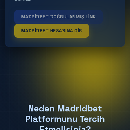
MADRIDBET DOĞRULANMIŞ LINK
MADRIDBET HESABINA GIR
Neden Madridbet
Platformunu Tercih
Etmelisiniz?