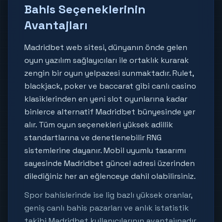
Bahis Seçeneklerinin
Avantajları
Madridbet web sitesi, dünyanın önde gelen
oyun yazılım sağlayıcıları ile ortaklık kurarak
zengin bir oyun yelpazesi sunmaktadır. Rulet,
blackjack, poker ve baccarat gibi canlı casino
klasiklerinden en yeni slot oyunlarına kadar
binlerce alternatif Madridbet bünyesinde yer
alır. Tüm oyun seçenekleri yüksek adillik
standartlarına ve denetlenebilir RNG
sistemlerine dayanır. Mobil uyumlu tasarımı
sayesinde Madridbet güncel adresi üzerinden
dilediğiniz her an eğlenceye dahil olabilirsiniz.
Spor bahislerinde ise lig bazlı yüksek oranlar,
geniş canlı bahis pazarları ve anlık istatistik
takibi Madridbet kullanıcılarının avantajınadır.