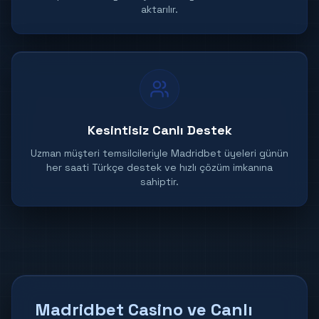
aktarılır.
Kesintisiz Canlı Destek
Uzman müşteri temsilcileriyle Madridbet üyeleri günün
her saati Türkçe destek ve hızlı çözüm imkanına
sahiptir.
Madridbet Casino ve Canlı