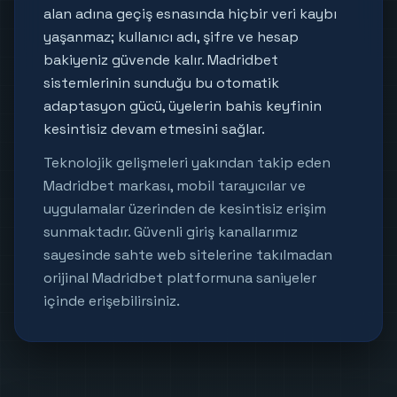
alan adına geçiş esnasında hiçbir veri kaybı
yaşanmaz; kullanıcı adı, şifre ve hesap
bakiyeniz güvende kalır. Madridbet
sistemlerinin sunduğu bu otomatik
adaptasyon gücü, üyelerin bahis keyfinin
kesintisiz devam etmesini sağlar.
Teknolojik gelişmeleri yakından takip eden
Madridbet markası, mobil tarayıcılar ve
uygulamalar üzerinden de kesintisiz erişim
sunmaktadır. Güvenli giriş kanallarımız
sayesinde sahte web sitelerine takılmadan
orijinal Madridbet platformuna saniyeler
içinde erişebilirsiniz.