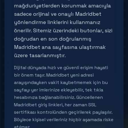
mağduriyetlerden korunmak amacıyla
sadece orijinal ve onaylı Madridbet
yönlendirme linklerini kullanmanız
önerilir. Sitemiz üzerindeki butonlar, sizi
doğrudan en son doğrulanmış
Madridbet ana sayfasına ulaştırmak
üzere tasarlanmıştır.
Dijital dünyada hızlı ve güvenli erişim hayati
bir önem taşır. Madridbet yeni adresi
arayışındayken vakit kaybetmemek için bu
sayfayı yer imlerinize ekleyebilir, tek tıkla
hesabınıza bağlanabilirsiniz. Güncellenen
Madridbet giriş linkleri, her zaman SSL
sertifikası kontrolünden geçirilerek paylaşılır.
Böylece kişisel verileriniz hiçbir aşamada riske
atılmaz.