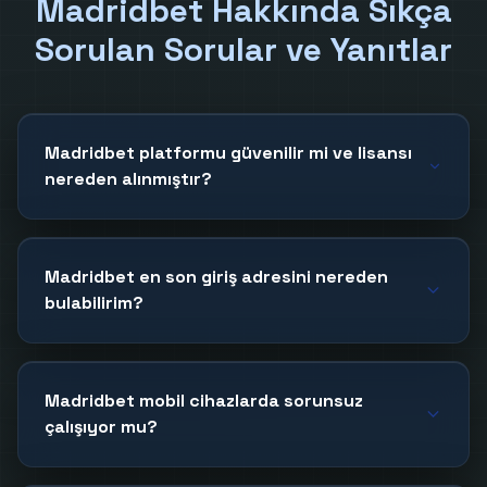
Madridbet Hakkında Sıkça
Sorulan Sorular ve Yanıtlar
Madridbet platformu güvenilir mi ve lisansı
nereden alınmıştır?
Madridbet en son giriş adresini nereden
bulabilirim?
Madridbet mobil cihazlarda sorunsuz
çalışıyor mu?