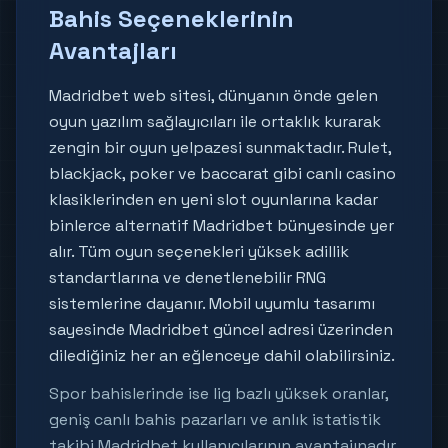
Bahis Seçeneklerinin
Avantajları
Madridbet web sitesi, dünyanın önde gelen
oyun yazılım sağlayıcıları ile ortaklık kurarak
zengin bir oyun yelpazesi sunmaktadır. Rulet,
blackjack, poker ve baccarat gibi canlı casino
klasiklerinden en yeni slot oyunlarına kadar
binlerce alternatif Madridbet bünyesinde yer
alır. Tüm oyun seçenekleri yüksek adillik
standartlarına ve denetlenebilir RNG
sistemlerine dayanır. Mobil uyumlu tasarımı
sayesinde Madridbet güncel adresi üzerinden
dilediğiniz her an eğlenceye dahil olabilirsiniz.
Spor bahislerinde ise lig bazlı yüksek oranlar,
geniş canlı bahis pazarları ve anlık istatistik
takibi Madridbet kullanıcılarının avantajınadır.