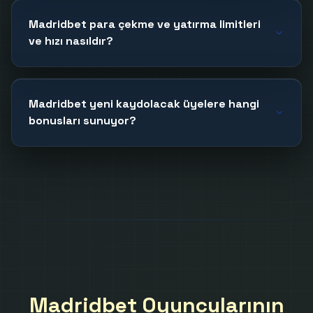
Madridbet para çekme ve yatırma limitleri
ve hızı nasıldır?
Madridbet yeni kaydolacak üyelere hangi
bonusları sunuyor?
Madridbet Oyuncularının