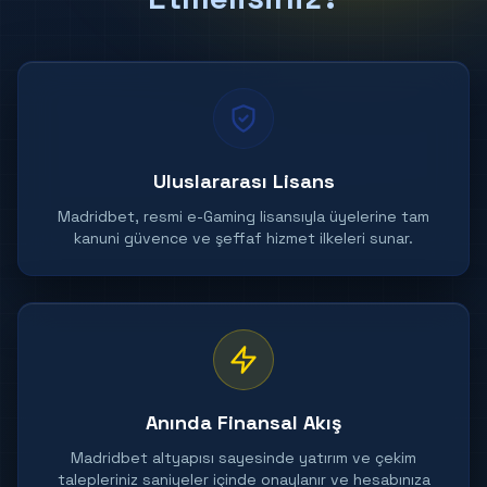
Uluslararası Lisans
Madridbet, resmi e-Gaming lisansıyla üyelerine tam
kanuni güvence ve şeffaf hizmet ilkeleri sunar.
Anında Finansal Akış
Madridbet altyapısı sayesinde yatırım ve çekim
talepleriniz saniyeler içinde onaylanır ve hesabınıza