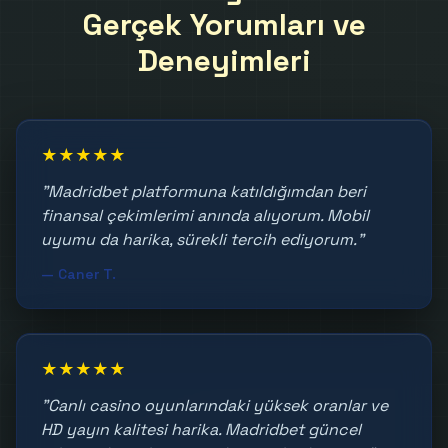
Gerçek Yorumları ve
Deneyimleri
★★★★★
"Madridbet platformuna katıldığımdan beri
finansal çekimlerimi anında alıyorum. Mobil
uyumu da harika, sürekli tercih ediyorum."
— Caner T.
★★★★★
"Canlı casino oyunlarındaki yüksek oranlar ve
HD yayın kalitesi harika. Madridbet güncel