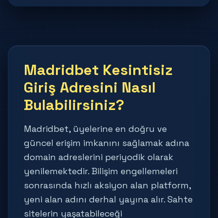
Madridbet Kesintisiz
Giriş Adresini Nasıl
Bulabilirsiniz?
Madridbet, üyelerine en doğru ve
güncel erişim imkanını sağlamak adına
domain adreslerini periyodik olarak
yenilemektedir. Bilişim engellemeleri
sonrasında hızlı aksiyon alan platform,
yeni alan adını derhal yayına alır. Sahte
sitelerin yaşatabileceği