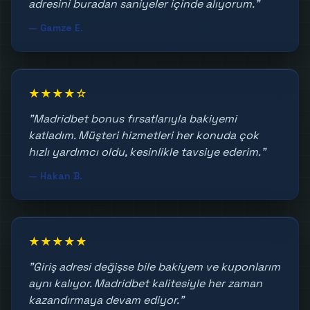
adresini buradan saniyeler içinde alıyorum."
— Gamze E.
★★★★☆
"Madridbet bonus fırsatlarıyla bakiyemi
katladım. Müşteri hizmetleri her konuda çok
hızlı yardımcı oldu, kesinlikle tavsiye ederim."
— Hakan B.
★★★★★
"Giriş adresi değişse bile bakiyem ve kuponlarım
aynı kalıyor. Madridbet kalitesiyle her zaman
kazandırmaya devam ediyor."