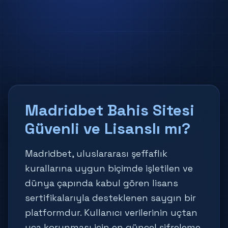
Madridbet Bahis Sitesi
Güvenli ve Lisanslı mı?
Madridbet, uluslararası şeffaflık
kurallarına uygun biçimde işletilen ve
dünya çapında kabul gören lisans
sertifikalarıyla desteklenen saygın bir
platformdur. Kullanıcı verilerinin uçtan
uca korunması için en güncel şifreleme