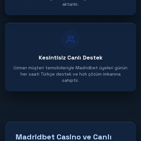
aktarılır.
Kesintisiz Canlı Destek
Uzman müşteri temsilcileriyle Madridbet üyeleri günün
her saati Türkçe destek ve hızlı çözüm imkanına
sahiptir.
Madridbet Casino ve Canlı