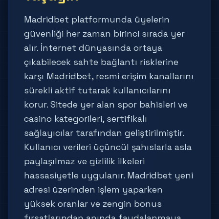
Madridbet platformunda üyelerin
güvenliği her zaman birinci sırada yer
alır. İnternet dünyasında ortaya
çıkabilecek sahte bağlantı risklerine
karşı Madridbet, resmi erişim kanallarını
sürekli aktif tutarak kullanıcılarını
korur. Sitede yer alan spor bahisleri ve
casino kategorileri, sertifikalı
sağlayıcılar tarafından geliştirilmiştir.
Kullanıcı verileri üçüncül şahıslarla asla
paylaşılmaz ve gizlilik ilkeleri
hassasiyetle uygulanır. Madridbet yeni
adresi üzerinden işlem yaparken
yüksek oranlar ve zengin bonus
fırsatlarından anında faydalanmaya