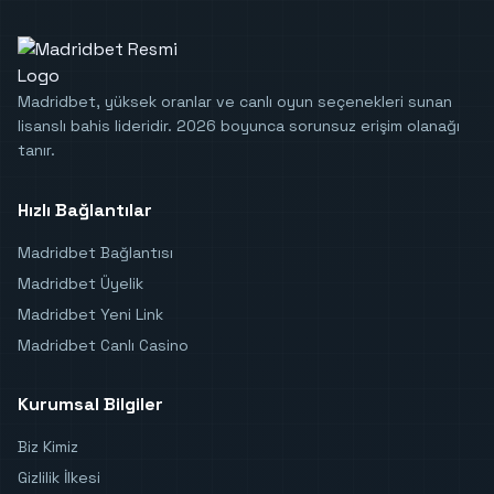
Madridbet, yüksek oranlar ve canlı oyun seçenekleri sunan
lisanslı bahis lideridir. 2026 boyunca sorunsuz erişim olanağı
tanır.
Hızlı Bağlantılar
Madridbet Bağlantısı
Madridbet Üyelik
Madridbet Yeni Link
Madridbet Canlı Casino
Kurumsal Bilgiler
Biz Kimiz
Gizlilik İlkesi