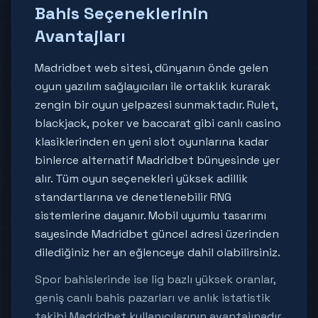
Bahis Seçeneklerinin
Avantajları
Madridbet web sitesi, dünyanın önde gelen
oyun yazılım sağlayıcıları ile ortaklık kurarak
zengin bir oyun yelpazesi sunmaktadır. Rulet,
blackjack, poker ve baccarat gibi canlı casino
klasiklerinden en yeni slot oyunlarına kadar
binlerce alternatif Madridbet bünyesinde yer
alır. Tüm oyun seçenekleri yüksek adillik
standartlarına ve denetlenebilir RNG
sistemlerine dayanır. Mobil uyumlu tasarımı
sayesinde Madridbet güncel adresi üzerinden
dilediğiniz her an eğlenceye dahil olabilirsiniz.
Spor bahislerinde ise lig bazlı yüksek oranlar,
geniş canlı bahis pazarları ve anlık istatistik
takibi Madridbet kullanıcılarının avantajınadır.