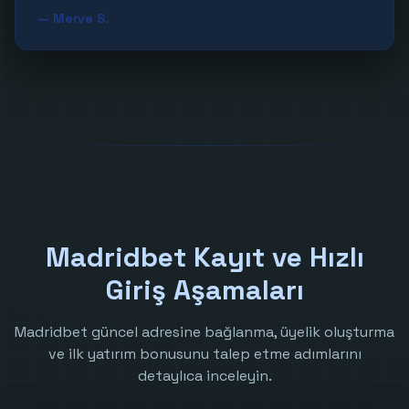
— Merve S.
Madridbet Kayıt ve Hızlı
Giriş Aşamaları
Madridbet güncel adresine bağlanma, üyelik oluşturma
ve ilk yatırım bonusunu talep etme adımlarını
detaylıca inceleyin.