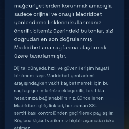
mağduriyetlerden korunmak amacıyla
sadece orijinal ve onaylı Madridbet
yönlendirme linklerini kullanmanız
önerilir. Sitemiz üzerindeki butonlar, sizi
doğrudan en son doğrulanmış
Madridbet ana sayfasına ulaştırmak
üzere tasarlanmıştır.
Dijital dünyada hızlı ve güvenli erişim hayati
bir önem taşır. Madridbet yeni adresi
arayışındayken vakit kaybetmemek için bu
sayfayı yer imlerinize ekleyebilir, tek tıkla
hesabınıza bağlanabilirsiniz. Güncellenen
Madridbet giriş linkleri, her zaman SSL
sertifikası kontrolünden geçirilerek paylaşılır.
Böylece kişisel verileriniz hiçbir aşamada riske
atılmaz.