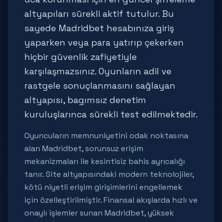
altyapıları sürekli aktif tutulur. Bu
sayede Madridbet hesabınıza giriş
yaparken veya para yatırıp çekerken
hiçbir güvenlik zafiyetiyle
karşılaşmazsınız. Oyunların adil ve
rastgele sonuçlanmasını sağlayan
altyapısı, bagımsız denetim
kuruluşlarınca sürekli test edilmektedir.
Oyuncuların memnuniyetini odak noktasına
alan Madridbet, sorunsuz erişim
mekanizmaları ile kesintisiz bahis ayrıcalığı
tanır. Site altyapısındaki modern teknolojiler,
kötü niyetli erişim girişimlerini engellemek
için özelleştirilmiştir. Finansal akışlarda hızlı ve
onaylı işlemler sunan Madridbet, yüksek