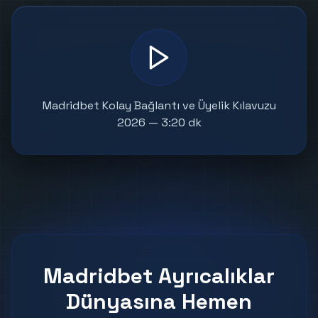
Madridbet Kolay Bağlantı ve Üyelik Kılavuzu
2026 — 3:20 dk
Madridbet Ayrıcalıklar
Dünyasına Hemen