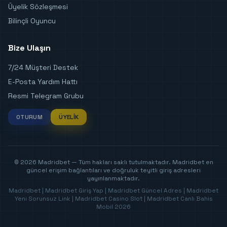
Üyelik Sözleşmesi
Bilinçli Oyuncu
Bize Ulaşın
7/24 Müşteri Destek
E-Posta Yardım Hattı
Resmi Telegram Grubu
OTURUM
ÜYELIK
© 2026 Madridbet — Tüm hakları saklı tutulmaktadır. Madridbet en
güncel erişim bağlantıları ve doğruluk teyitli giriş adresleri
yayınlanmaktadır.
Madridbet | Madridbet Giriş Yap | Madridbet Güncel Adres | Madridbet
Yeni Sorunsuz Link | Madridbet Casino Slot | Madridbet Canlı Bahis
Mobil 2026