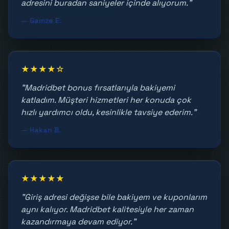
adresini buradan saniyeler içinde alıyorum."
— Gamze E.
★★★★☆
"Madridbet bonus fırsatlarıyla bakiyemi
katladım. Müşteri hizmetleri her konuda çok
hızlı yardımcı oldu, kesinlikle tavsiye ederim."
— Hakan B.
★★★★★
"Giriş adresi değişse bile bakiyem ve kuponlarım
aynı kalıyor. Madridbet kalitesiyle her zaman
kazandırmaya devam ediyor."