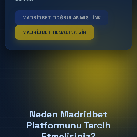
MADRIDBET DOĞRULANMIŞ LINK
MADRIDBET HESABINA GIR
Neden Madridbet
Platformunu Tercih
Etmelisiniz?