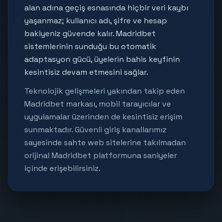
alan adına geçiş esnasında hiçbir veri kaybı
yaşanmaz; kullanıcı adı, şifre ve hesap
bakiyeniz güvende kalır. Madridbet
sistemlerinin sunduğu bu otomatik
adaptasyon gücü, üyelerin bahis keyfinin
kesintisiz devam etmesini sağlar.
Teknolojik gelişmeleri yakından takip eden
Madridbet markası, mobil tarayıcılar ve
uygulamalar üzerinden de kesintisiz erişim
sunmaktadır. Güvenli giriş kanallarımız
sayesinde sahte web sitelerine takılmadan
orijinal Madridbet platformuna saniyeler
içinde erişebilirsiniz.