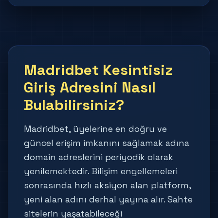
Madridbet Kesintisiz
Giriş Adresini Nasıl
Bulabilirsiniz?
Madridbet, üyelerine en doğru ve
güncel erişim imkanını sağlamak adına
domain adreslerini periyodik olarak
yenilemektedir. Bilişim engellemeleri
sonrasında hızlı aksiyon alan platform,
yeni alan adını derhal yayına alır. Sahte
sitelerin yaşatabileceği