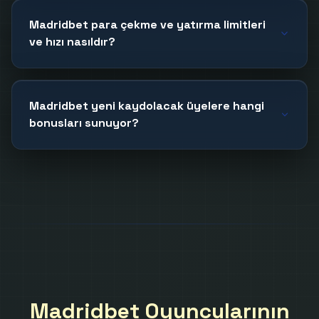
Madridbet para çekme ve yatırma limitleri
ve hızı nasıldır?
Madridbet yeni kaydolacak üyelere hangi
bonusları sunuyor?
Madridbet Oyuncularının