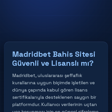
Madridbet Bahis Sitesi
Güvenli ve Lisanslı mı?
Madridbet, uluslararası şeffaflık
kurallarına uygun biçimde işletilen ve
dünya çapında kabul gören lisans
sertifikalarıyla desteklenen saygın bir
platformdur. Kullanıcı verilerinin uçtan
uca korunması için en güncel şifreleme