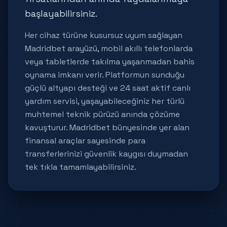
başlayabilirsiniz.
Her cihaz türüne kusursuz uyum sağlayan
Madridbet arayüzü, mobil akıllı telefonlarda
veya tabletlerde takılma yaşanmadan bahis
oynama imkanı verir. Platformun sunduğu
güçlü altyapı desteği ve 24 saat aktif canlı
yardım servisi, yaşayabileceğiniz her türlü
muhtemel teknik pürüzü anında çözüme
kavuşturur. Madridbet bünyesinde yer alan
finansal araçlar sayesinde para
transferlerinizi güvenlik kaygısı duymadan
tek tıkla tamamlayabilirsiniz.