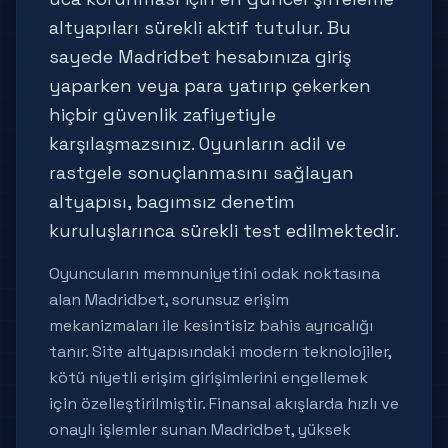
altyapıları sürekli aktif tutulur. Bu
sayede Madridbet hesabınıza giriş
yaparken veya para yatırıp çekerken
hiçbir güvenlik zafiyetiyle
karşılaşmazsınız. Oyunların adil ve
rastgele sonuçlanmasını sağlayan
altyapısı, bagımsız denetim
kuruluşlarınca sürekli test edilmektedir.
Oyuncuların memnuniyetini odak noktasına
alan Madridbet, sorunsuz erişim
mekanizmaları ile kesintisiz bahis ayrıcalığı
tanır. Site altyapısındaki modern teknolojiler,
kötü niyetli erişim girişimlerini engellemek
için özelleştirilmiştir. Finansal akışlarda hızlı ve
onaylı işlemler sunan Madridbet, yüksek