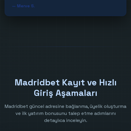
— Merve S.
Madridbet Kayıt ve Hızlı
Giriş Aşamaları
Madridbet güncel adresine bağlanma, üyelik oluşturma
ve ilk yatırım bonusunu talep etme adımlarını
detaylıca inceleyin.