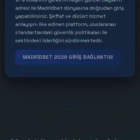
adresi ile Madridbet dünyasına doğrudan giriş
yapabilirsiniz. Şeffaf ve dürüst hizmet
anlayışını ilke edinen platform, uluslararası
standartlardaki güvenlik politikaları ile
sektördeki liderliğini sürdürmektedir.
MADRIDBET 2026 GIRIŞ BAĞLANTISI