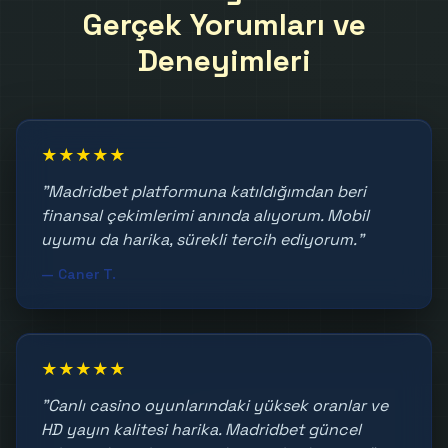
Gerçek Yorumları ve
Deneyimleri
★★★★★
"Madridbet platformuna katıldığımdan beri
finansal çekimlerimi anında alıyorum. Mobil
uyumu da harika, sürekli tercih ediyorum."
— Caner T.
★★★★★
"Canlı casino oyunlarındaki yüksek oranlar ve
HD yayın kalitesi harika. Madridbet güncel