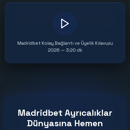
Madridbet Kolay Bağlantı ve Üyelik Kılavuzu
2026 — 3:20 dk
Madridbet Ayrıcalıklar
Dünyasına Hemen