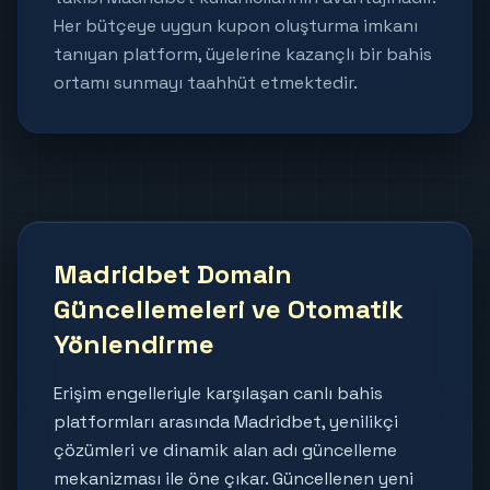
Her bütçeye uygun kupon oluşturma imkanı
tanıyan platform, üyelerine kazançlı bir bahis
ortamı sunmayı taahhüt etmektedir.
Madridbet Domain
Güncellemeleri ve Otomatik
Yönlendirme
Erişim engelleriyle karşılaşan canlı bahis
platformları arasında Madridbet, yenilikçi
çözümleri ve dinamik alan adı güncelleme
mekanizması ile öne çıkar. Güncellenen yeni