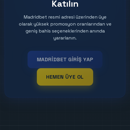
Katılın
Madridbet resmi adresi üzerinden üye
olarak yüksek promosyon oranlarından ve
geniş bahis seçeneklerinden anında
yararlanın.
MADRIDBET GIRIŞ YAP
HEMEN ÜYE OL