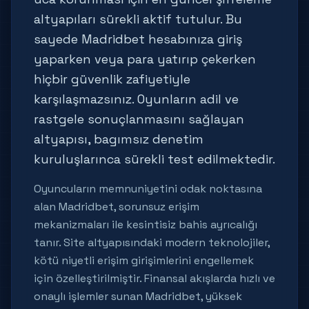
altyapıları sürekli aktif tutulur. Bu
sayede Madridbet hesabınıza giriş
yaparken veya para yatırıp çekerken
hiçbir güvenlik zafiyetiyle
karşılaşmazsınız. Oyunların adil ve
rastgele sonuçlanmasını sağlayan
altyapısı, bagımsız denetim
kuruluşlarınca sürekli test edilmektedir.
Oyuncuların memnuniyetini odak noktasına
alan Madridbet, sorunsuz erişim
mekanizmaları ile kesintisiz bahis ayrıcalığı
tanır. Site altyapısındaki modern teknolojiler,
kötü niyetli erişim girişimlerini engellemek
için özelleştirilmiştir. Finansal akışlarda hızlı ve
onaylı işlemler sunan Madridbet, yüksek