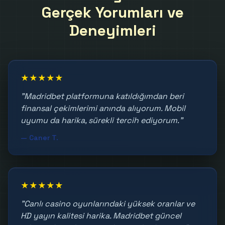
Gerçek Yorumları ve
Deneyimleri
★★★★★
"Madridbet platformuna katıldığımdan beri
finansal çekimlerimi anında alıyorum. Mobil
uyumu da harika, sürekli tercih ediyorum."
— Caner T.
★★★★★
"Canlı casino oyunlarındaki yüksek oranlar ve
HD yayın kalitesi harika. Madridbet güncel