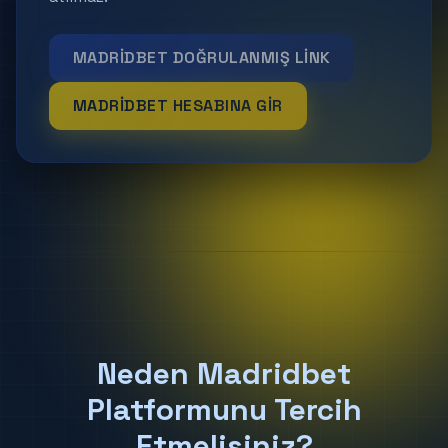
MADRIDBET DOĞRULANMIŞ LINK
MADRIDBET HESABINA GIR
Neden Madridbet
Platformunu Tercih
Etmelisiniz?