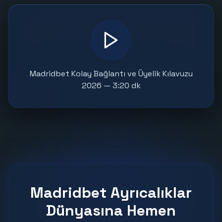
Madridbet Kolay Bağlantı ve Üyelik Kılavuzu
2026 — 3:20 dk
Madridbet Ayrıcalıklar
Dünyasına Hemen