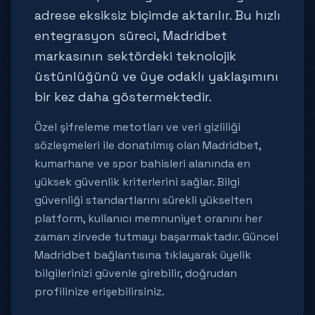
adrese eksiksiz biçimde aktarılır. Bu hızlı
entegrasyon süreci, Madridbet
markasının sektördeki teknolojik
üstünlüğünü ve üye odaklı yaklaşımını
bir kez daha göstermektedir.
Özel şifreleme metotları ve veri gizliliği
sözleşmeleri ile donatılmış olan Madridbet,
kumarhane ve spor bahisleri alanında en
yüksek güvenlik kriterlerini sağlar. Bilgi
güvenliği standartlarını sürekli yükselten
platform, kullanıcı memnuniyet oranını her
zaman zirvede tutmayı başarmaktadır. Güncel
Madridbet bağlantısına tıklayarak üyelik
bilgilerinizi güvenle girebilir, doğrudan
profilinize erişebilirsiniz.