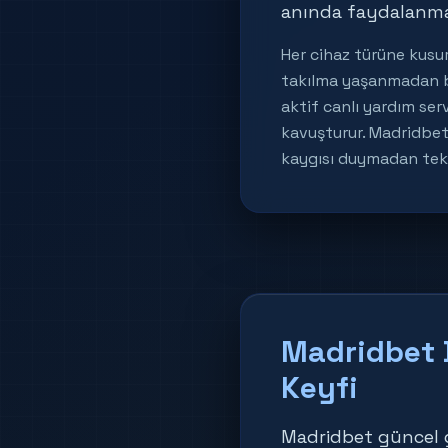
anında faydalanmay
Her cihaz türüne kusu
takılma yaşanmadan b
aktif canlı yardım se
kavuşturur. Madridbet
kaygısı duymadan tek 
Madridbet D
Keyfi
Madridbet güncel gi