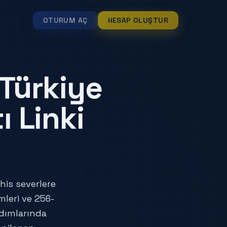
OTURUM AÇ
HESAP OLUŞTUR
Türkiye
 Linki
his severlere
leri ve 256-
adımlarında