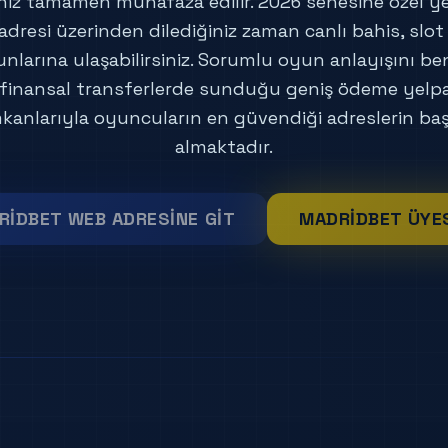
riniz tamamen muhafaza edilir. 2026 senesine özel y
dresi üzerinden dilediğiniz zaman canlı bahis, slot
nlarına ulaşabilirsiniz. Sorumlu oyun anlayışını b
finansal transferlerde sunduğu geniş ödeme yelpaz
kanlarıyla oyuncuların en güvendiği adreslerin ba
almaktadır.
RIDBET WEB ADRESINE GIT
MADRIDBET ÜYES