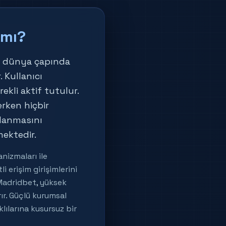
 mı?
ve dünya çapında
 Kullanıcı
ekli aktif tutulur.
rken hiçbir
çlanmasını
mektedir.
izmaları ile
i erişim girişimlerini
n Madridbet, yüksek
ır. Güçlü kurumsal
lılarına kusursuz bir