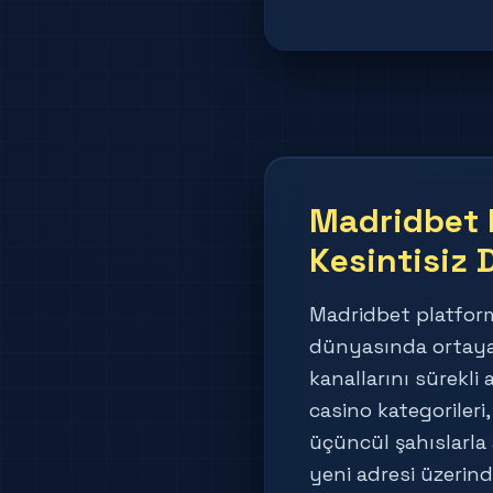
Madridbet 
Kesintisiz
Madridbet platformu
dünyasında ortaya 
kanallarını sürekli 
casino kategorileri, 
üçüncül şahıslarla 
yeni adresi üzerin