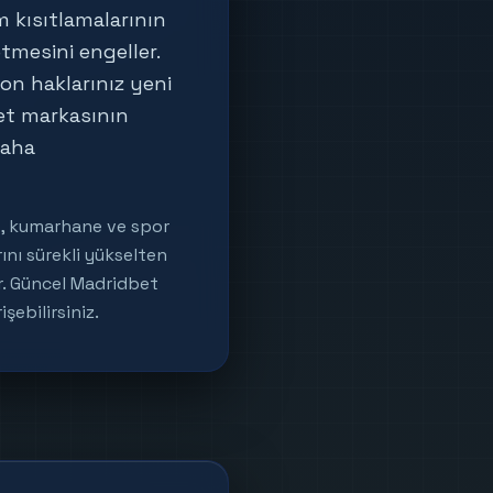
im kısıtlamalarının
tmesini engeller.
n haklarınız yeni
bet markasının
daha
et, kumarhane ve spor
rını sürekli yükselten
r. Güncel Madridbet
şebilirsiniz.