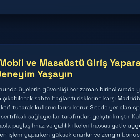
Mobil ve Masaüstü Giriş Yapar
 Deneyim Yaşayın
nda üyelerin güvenliği her zaman birinci sırada yer
çıkabilecek sahte bağlantı risklerine karşı Madridb
aktif tutarak kullanıcılarını korur. Sitede yer alan sp
sertifikalı sağlayıcılar tarafından geliştirilmiştir. Kul
asla paylaşılmaz ve gizlilik ilkeleri hassasiyetle uy
den işlem yaparken yüksek oranlar ve zengin bonus 