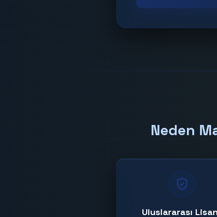
Neden Ma
Uluslararası Lisa