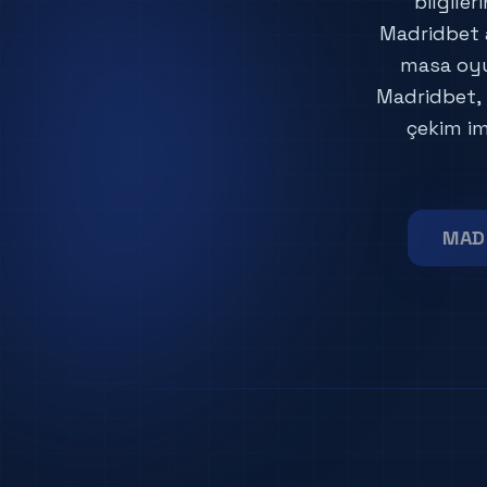
bilgile
Madridbet a
masa oyu
Madridbet, 
çekim im
MAD