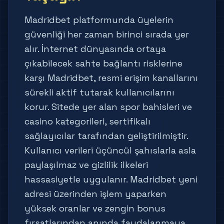
Madridbet platformunda üyelerin
güvenliği her zaman birinci sırada yer
alır. İnternet dünyasında ortaya
çıkabilecek sahte bağlantı risklerine
karşı Madridbet, resmi erişim kanallarını
sürekli aktif tutarak kullanıcılarını
korur. Sitede yer alan spor bahisleri ve
casino kategorileri, sertifikalı
sağlayıcılar tarafından geliştirilmiştir.
Kullanıcı verileri üçüncül şahıslarla asla
paylaşılmaz ve gizlilik ilkeleri
hassasiyetle uygulanır. Madridbet yeni
adresi üzerinden işlem yaparken
yüksek oranlar ve zengin bonus
fırsatlarından anında faydalanmaya