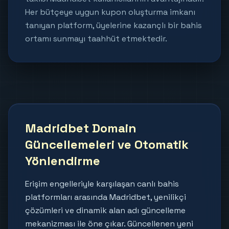
Her bütçeye uygun kupon oluşturma imkanı
tanıyan platform, üyelerine kazançlı bir bahis
ortamı sunmayı taahhüt etmektedir.
Madridbet Domain
Güncellemeleri ve Otomatik
Yönlendirme
Erişim engelleriyle karşılaşan canlı bahis
platformları arasında Madridbet, yenilikçi
çözümleri ve dinamik alan adı güncelleme
mekanizması ile öne çıkar. Güncellenen yeni