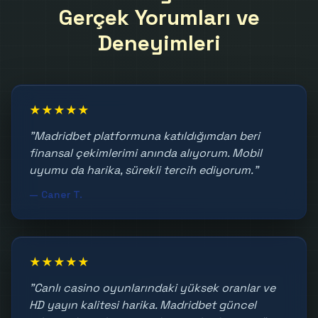
Gerçek Yorumları ve
Deneyimleri
★★★★★
"Madridbet platformuna katıldığımdan beri
finansal çekimlerimi anında alıyorum. Mobil
uyumu da harika, sürekli tercih ediyorum."
— Caner T.
★★★★★
"Canlı casino oyunlarındaki yüksek oranlar ve
HD yayın kalitesi harika. Madridbet güncel