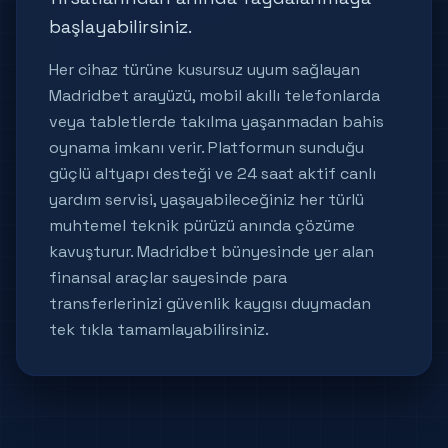
başlayabilirsiniz.
Her cihaz türüne kusursuz uyum sağlayan
Madridbet arayüzü, mobil akıllı telefonlarda
veya tabletlerde takılma yaşanmadan bahis
oynama imkanı verir. Platformun sunduğu
güçlü altyapı desteği ve 24 saat aktif canlı
yardım servisi, yaşayabileceğiniz her türlü
muhtemel teknik pürüzü anında çözüme
kavuşturur. Madridbet bünyesinde yer alan
finansal araçlar sayesinde para
transferlerinizi güvenlik kaygısı duymadan
tek tıkla tamamlayabilirsiniz.