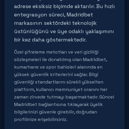
adrese eksiksiz biçimde aktarılır. Bu hızlı
entegrasyon süreci, Madridbet
markasının sektördeki teknolojik
üstünlüğünü ve üye odaklı yaklaşımını
bir kez daha göstermektedir.
Özel şifreleme metotları ve veri gizliliği
sözleşmeleri ile donatılmış olan Madridbet,
kumarhane ve spor bahisleri alanında en
yüksek güvenlik kriterlerini sağlar. Bilgi
güvenliği standartlarını sürekli yükselten
platform, kullanıcı memnuniyet oranını her
zaman zirvede tutmayı başarmaktadır. Güncel
Madridbet bağlantısına tıklayarak üyelik
bilgilerinizi güvenle girebilir, doğrudan
profilinize erişebilirsiniz.