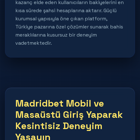
kazanç elde eden kullanıcıların bakiyelerini en
kısa sürede şahsi hesaplarına aktarır. Güçlü
kurumsal yapısıyla öne çıkan platform,
Türkiye pazarına özel çözümler sunarak bahis
meraklılarına kusursuz bir deneyim
vadetmektedir.
Madridbet Mobil ve
Masaüstü Giriş Yaparak
Kesintisiz Deneyim
Yaşayın