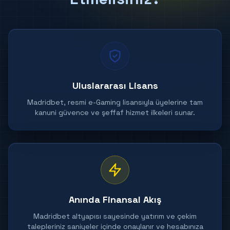
Uluslararası Lisans
Madridbet, resmi e-Gaming lisansıyla üyelerine tam
kanuni güvence ve şeffaf hizmet ilkeleri sunar.
Anında Finansal Akış
Madridbet altyapısı sayesinde yatırım ve çekim
talepleriniz saniyeler içinde onaylanır ve hesabınıza