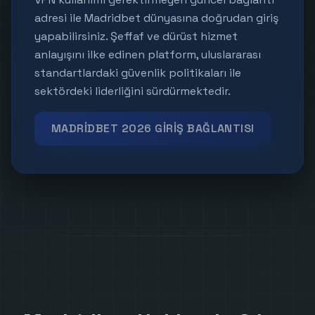
adresi ile Madridbet dünyasına doğrudan giriş
yapabilirsiniz. Şeffaf ve dürüst hizmet
anlayışını ilke edinen platform, uluslararası
standartlardaki güvenlik politikaları ile
sektördeki liderliğini sürdürmektedir.
MADRIDBET 2026 GIRIŞ BAĞLANTISI