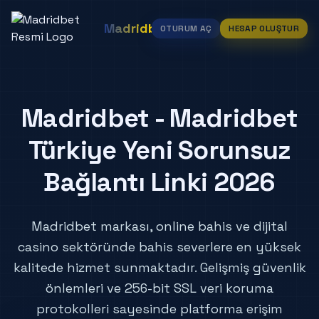
Madridbet
OTURUM AÇ
HESAP OLUŞTUR
Madridbet - Madridbet
Türkiye Yeni Sorunsuz
Bağlantı Linki 2026
Madridbet markası, online bahis ve dijital
casino sektöründe bahis severlere en yüksek
kalitede hizmet sunmaktadır. Gelişmiş güvenlik
önlemleri ve 256-bit SSL veri koruma
protokolleri sayesinde platforma erişim