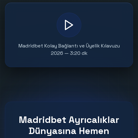
Madridbet Kolay Bağlantı ve Üyelik Kılavuzu
2026 — 3:20 dk
Madridbet Ayrıcalıklar
Dünyasına Hemen