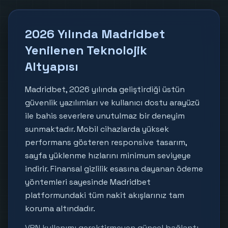
2026 Yılında Madridbet
Yenilenen Teknolojik
Altyapısı
Madridbet, 2026 yılında geliştirdiği üstün
güvenlik yazılımları ve kullanıcı dostu arayüzü
ile bahis severlere unutulmaz bir deneyim
sunmaktadır. Mobil cihazlarda yüksek
performans gösteren responsive tasarım,
sayfa yüklenme hızlarını minimum seviyeye
indirir. Finansal gizlilik esasına dayanan ödeme
yöntemleri sayesinde Madridbet
platformundaki tüm nakit akışlarınız tam
koruma altındadır.
VPN kullanımı gerektirmeyen güncel bağlantı