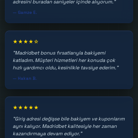
adresini buradan saniyeler içinde alıyorum."
— Gamze E.
★★★★☆
"Madridbet bonus fırsatlarıyla bakiyemi
katladım. Müşteri hizmetleri her konuda çok
hızlı yardımcı oldu, kesinlikle tavsiye ederim."
— Hakan B.
★★★★★
"Giriş adresi değişse bile bakiyem ve kuponlarım
aynı kalıyor. Madridbet kalitesiyle her zaman
kazandırmaya devam ediyor."