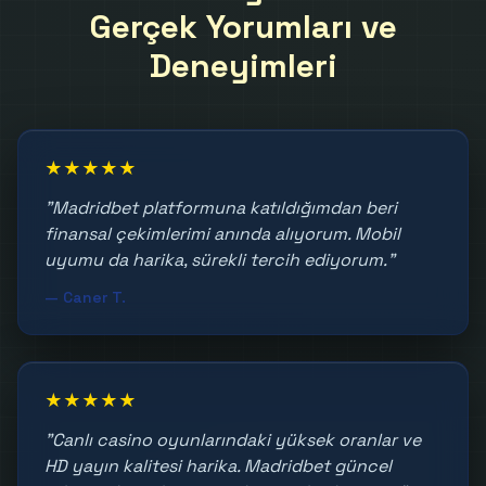
Gerçek Yorumları ve
Deneyimleri
★★★★★
"Madridbet platformuna katıldığımdan beri
finansal çekimlerimi anında alıyorum. Mobil
uyumu da harika, sürekli tercih ediyorum."
— Caner T.
★★★★★
"Canlı casino oyunlarındaki yüksek oranlar ve
HD yayın kalitesi harika. Madridbet güncel