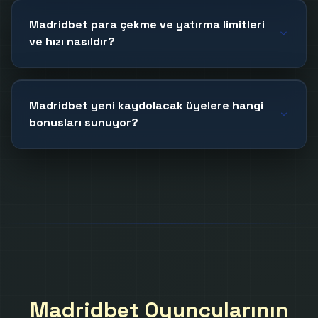
Madridbet para çekme ve yatırma limitleri
ve hızı nasıldır?
Madridbet yeni kaydolacak üyelere hangi
bonusları sunuyor?
Madridbet Oyuncularının