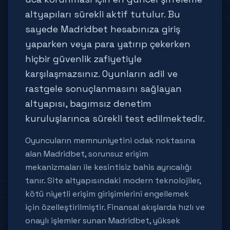
altyapıları sürekli aktif tutulur. Bu
sayede Madridbet hesabınıza giriş
yaparken veya para yatırıp çekerken
hiçbir güvenlik zafiyetiyle
karşılaşmazsınız. Oyunların adil ve
rastgele sonuçlanmasını sağlayan
altyapısı, bagımsız denetim
kuruluşlarınca sürekli test edilmektedir.
Oyuncuların memnuniyetini odak noktasına
alan Madridbet, sorunsuz erişim
mekanizmaları ile kesintisiz bahis ayrıcalığı
tanır. Site altyapısındaki modern teknolojiler,
kötü niyetli erişim girişimlerini engellemek
için özelleştirilmiştir. Finansal akışlarda hızlı ve
onaylı işlemler sunan Madridbet, yüksek