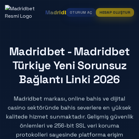
Madridbet
OTURUM AÇ
HESAP OLUŞTUR
Madridbet - Madridbet
Türkiye Yeni Sorunsuz
Bağlantı Linki 2026
Madridbet markası, online bahis ve dijital
casino sektöründe bahis severlere en yüksek
kalitede hizmet sunmaktadır. Gelişmiş güvenlik
önlemleri ve 256-bit SSL veri koruma
protokolleri sayesinde platforma erişim