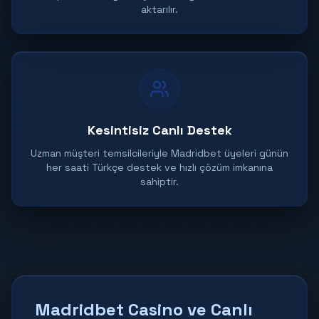
aktarılır.
Kesintisiz Canlı Destek
Uzman müşteri temsilcileriyle Madridbet üyeleri günün
her saati Türkçe destek ve hızlı çözüm imkanına
sahiptir.
Madridbet Casino ve Canlı