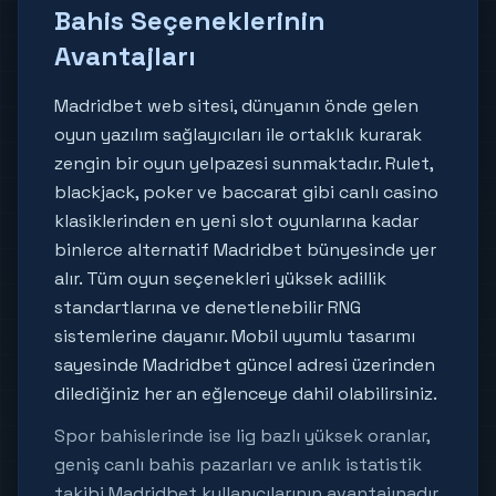
Bahis Seçeneklerinin
Avantajları
Madridbet web sitesi, dünyanın önde gelen
oyun yazılım sağlayıcıları ile ortaklık kurarak
zengin bir oyun yelpazesi sunmaktadır. Rulet,
blackjack, poker ve baccarat gibi canlı casino
klasiklerinden en yeni slot oyunlarına kadar
binlerce alternatif Madridbet bünyesinde yer
alır. Tüm oyun seçenekleri yüksek adillik
standartlarına ve denetlenebilir RNG
sistemlerine dayanır. Mobil uyumlu tasarımı
sayesinde Madridbet güncel adresi üzerinden
dilediğiniz her an eğlenceye dahil olabilirsiniz.
Spor bahislerinde ise lig bazlı yüksek oranlar,
geniş canlı bahis pazarları ve anlık istatistik
takibi Madridbet kullanıcılarının avantajınadır.