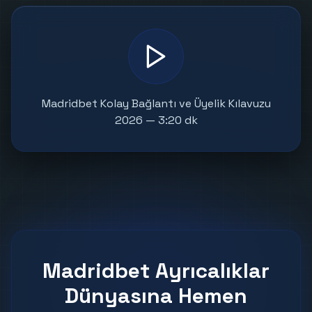
Madridbet Kolay Bağlantı ve Üyelik Kılavuzu
2026 — 3:20 dk
Madridbet Ayrıcalıklar
Dünyasına Hemen