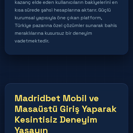
kazanç elde eden kullanıcıların bakiyelerini en
kısa sürede şahsi hesaplarına aktarır. Güçlü
kurumsal yapısıyla öne çıkan platform,
Türkiye pazarına özel çözümler sunarak bahis
meraklılarına kusursuz bir deneyim
vadetmektedir.
Madridbet Mobil ve
Masaüstü Giriş Yaparak
Kesintisiz Deneyim
Yaşayın