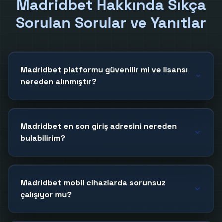
Madridbet Hakkında Sıkça
Sorulan Sorular ve Yanıtlar
Madridbet platformu güvenilir mi ve lisansı
nereden alınmıştır?
Madridbet en son giriş adresini nereden
bulabilirim?
Madridbet mobil cihazlarda sorunsuz
çalışıyor mu?