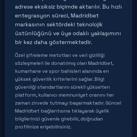
adrese eksiksiz biçimde aktarılır. Bu hızlı
entegrasyon süreci, Madridbet
markasının sektördeki teknolojik
üstünlüğünü ve üye odaklı yaklaşımını
bir kez daha göstermektedir.
Özel şifreleme metotları ve veri gizliliği
sözleşmeleri ile donatılmış olan Madridbet,
kumarhane ve spor bahisleri alanında en
yüksek güvenlik kriterlerini sağlar. Bilgi
güvenliği standartlarını sürekli yükselten
platform, kullanıcı memnuniyet oranını her
zaman zirvede tutmayı başarmaktadır. Güncel
Madridbet bağlantısına tıklayarak üyelik
bilgilerinizi güvenle girebilir, doğrudan
profilinize erişebilirsiniz.