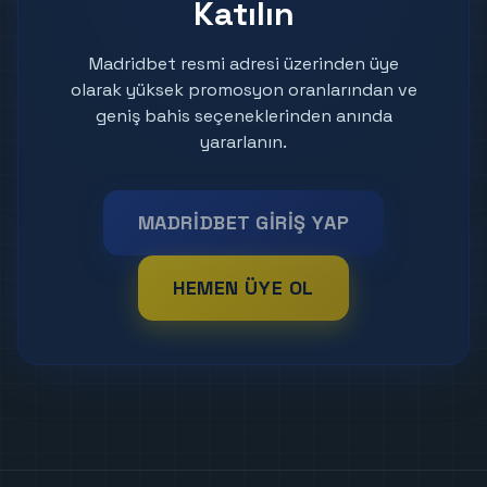
Katılın
Madridbet resmi adresi üzerinden üye
olarak yüksek promosyon oranlarından ve
geniş bahis seçeneklerinden anında
yararlanın.
MADRIDBET GIRIŞ YAP
HEMEN ÜYE OL