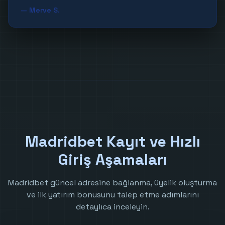
— Merve S.
Madridbet Kayıt ve Hızlı
Giriş Aşamaları
Madridbet güncel adresine bağlanma, üyelik oluşturma
ve ilk yatırım bonusunu talep etme adımlarını
detaylıca inceleyin.