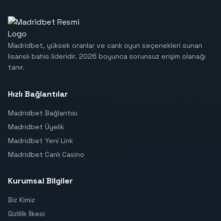
Madridbet, yüksek oranlar ve canlı oyun seçenekleri sunan
lisanslı bahis lideridir. 2026 boyunca sorunsuz erişim olanağı
tanır.
Hızlı Bağlantılar
Madridbet Bağlantısı
Madridbet Üyelik
Madridbet Yeni Link
Madridbet Canlı Casino
Kurumsal Bilgiler
Biz Kimiz
Gizlilik İlkesi