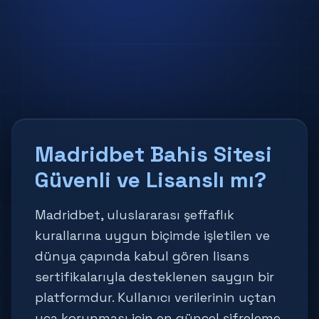
Madridbet Bahis Sitesi
Güvenli ve Lisanslı mı?
Madridbet, uluslararası şeffaflık
kurallarına uygun biçimde işletilen ve
dünya çapında kabul gören lisans
sertifikalarıyla desteklenen saygın bir
platformdur. Kullanıcı verilerinin uçtan
uca korunması için en güncel şifreleme