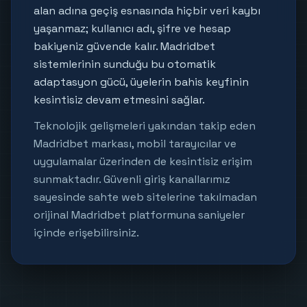
alan adına geçiş esnasında hiçbir veri kaybı
yaşanmaz; kullanıcı adı, şifre ve hesap
bakiyeniz güvende kalır. Madridbet
sistemlerinin sunduğu bu otomatik
adaptasyon gücü, üyelerin bahis keyfinin
kesintisiz devam etmesini sağlar.
Teknolojik gelişmeleri yakından takip eden
Madridbet markası, mobil tarayıcılar ve
uygulamalar üzerinden de kesintisiz erişim
sunmaktadır. Güvenli giriş kanallarımız
sayesinde sahte web sitelerine takılmadan
orijinal Madridbet platformuna saniyeler
içinde erişebilirsiniz.