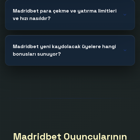
Madridbet para çekme ve yatırma limitleri
ve hızı nasıldır?
Madridbet yeni kaydolacak üyelere hangi
bonusları sunuyor?
Madridbet Oyuncularının