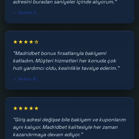
adresini buradan saniyeler içinde alıyorum."
— Gamze E.
★★★★☆
"Madridbet bonus fırsatlarıyla bakiyemi
katladım. Müşteri hizmetleri her konuda çok
hızlı yardımcı oldu, kesinlikle tavsiye ederim."
— Hakan B.
★★★★★
"Giriş adresi değişse bile bakiyem ve kuponlarım
aynı kalıyor. Madridbet kalitesiyle her zaman
kazandırmaya devam ediyor."