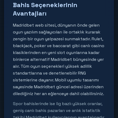
Bahis Seçeneklerinin
Avantajları
Madridbet web sitesi, dünyanın önde gelen
oyun yazılım sağlayıcıları ile ortaklık kurarak
zengin bir oyun yelpazesi sunmaktadır. Rulet,
blackjack, poker ve baccarat gibi canlı casino
klasiklerinden en yeni slot oyunlarına kadar
binlerce alternatif Madridbet bünyesinde yer
alır. Tüm oyun seçenekleri yüksek adillik
standartlarına ve denetlenebilir RNG
sistemlerine dayanır. Mobil uyumlu tasarımı
sayesinde Madridbet güncel adresi üzerinden
dilediğiniz her an eğlenceye dahil olabilirsiniz.
Spor bahislerinde ise lig bazlı yüksek oranlar,
geniş canlı bahis pazarları ve anlık istatistik
takibi Madridbet kullanıcılarının avantajınadır.