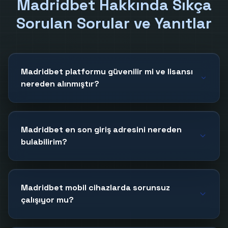
Madridbet Hakkında Sıkça
Sorulan Sorular ve Yanıtlar
Madridbet platformu güvenilir mi ve lisansı
nereden alınmıştır?
Madridbet en son giriş adresini nereden
bulabilirim?
Madridbet mobil cihazlarda sorunsuz
çalışıyor mu?