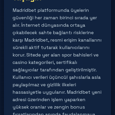
Madridbet platformunda üyelerin
güvenliği her zaman birinci sırada yer
alır. İnternet dünyasında ortaya
çıkabilecek sahte bağlantı risklerine
karşı Madridbet, resmi erişim kanallarını
sürekli aktif tutarak kullanıcılarını
korur. Sitede yer alan spor bahisleri ve
casino kategorileri, sertifikalı
sağlayıcılar tarafından geliştirilmiştir.
Kullanıcı verileri üçüncül şahıslarla asla
paylaşılmaz ve gizlilik ilkeleri
hassasiyetle uygulanır. Madridbet yeni
adresi üzerinden işlem yaparken
yüksek oranlar ve zengin bonus
fırsatlarından anında faydalanmaya