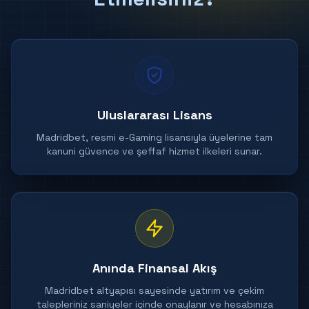
Uluslararası Lisans
Madridbet, resmi e-Gaming lisansıyla üyelerine tam
kanuni güvence ve şeffaf hizmet ilkeleri sunar.
Anında Finansal Akış
Madridbet altyapısı sayesinde yatırım ve çekim
talepleriniz saniyeler içinde onaylanır ve hesabınıza