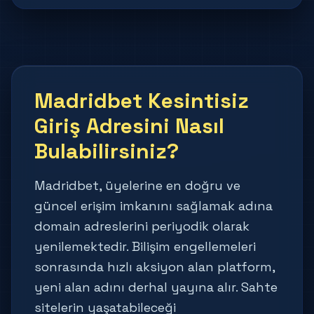
Madridbet Kesintisiz
Giriş Adresini Nasıl
Bulabilirsiniz?
Madridbet, üyelerine en doğru ve
güncel erişim imkanını sağlamak adına
domain adreslerini periyodik olarak
yenilemektedir. Bilişim engellemeleri
sonrasında hızlı aksiyon alan platform,
yeni alan adını derhal yayına alır. Sahte
sitelerin yaşatabileceği