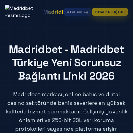
Madridbet
OTURUM AÇ
HESAP OLUŞTUR
Madridbet - Madridbet
Türkiye Yeni Sorunsuz
Bağlantı Linki 2026
Madridbet markası, online bahis ve dijital
casino sektöründe bahis severlere en yüksek
kalitede hizmet sunmaktadır. Gelişmiş güvenlik
önlemleri ve 256-bit SSL veri koruma
protokolleri sayesinde platforma erişim