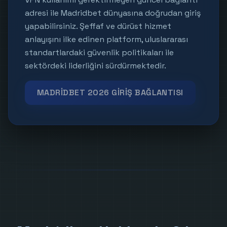
adresi ile Madridbet dünyasına doğrudan giriş
yapabilirsiniz. Şeffaf ve dürüst hizmet
anlayışını ilke edinen platform, uluslararası
standartlardaki güvenlik politikaları ile
sektördeki liderliğini sürdürmektedir.
MADRIDBET 2026 GIRIŞ BAĞLANTISI