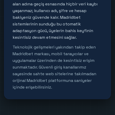
alan adına geçiş esnasında hiçbir veri kaybı
yaşanmaz; kullanıcı adı, şifre ve hesap
bakiyeniz güvende kalır. Madridbet
sistemlerinin sunduğu bu otomatik
adaptasyon gücü, üyelerin bahis keyfinin
kesintisiz devam etmesini sağlar.
Teknolojik gelişmeleri yakından takip eden
Madridbet markası, mobil tarayıcılar ve
uygulamalar üzerinden de kesintisiz erişim
sunmaktadır. Güvenli giriş kanallarımız
sayesinde sahte web sitelerine takılmadan
orijinal Madridbet platformuna saniyeler
içinde erişebilirsiniz.