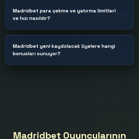
Madridbet para çekme ve yatırma limitleri
ve hızı nasıldır?
Madridbet yeni kaydolacak üyelere hangi
bonusları sunuyor?
Madridbet Oyuncularının