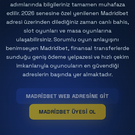
adımlarında bilgileriniz tamamen muhafaza
edilir. 2026 senesine özel yenilenen Madridbet
adresi üzerinden dilediğiniz zaman canlı bahis,
slot oyunları ve masa oyunlarına
ulaşabilirsiniz. Sorumlu oyun anlayışını
benimseyen Madridbet, finansal transferlerde
sunduğu geniş ödeme yelpazesi ve hızlı çekim
imkanlarıyla oyuncuların en güvendiği
adreslerin başında yer almaktadır.
MADRIDBET WEB ADRESINE GIT
MADRIDBET ÜYESI OL