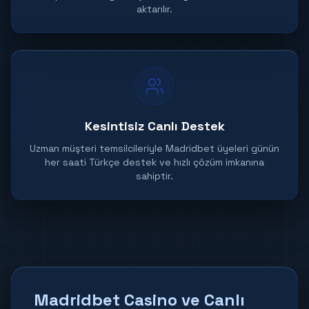
aktarılır.
Kesintisiz Canlı Destek
Uzman müşteri temsilcileriyle Madridbet üyeleri günün
her saati Türkçe destek ve hızlı çözüm imkanına
sahiptir.
Madridbet Casino ve Canlı