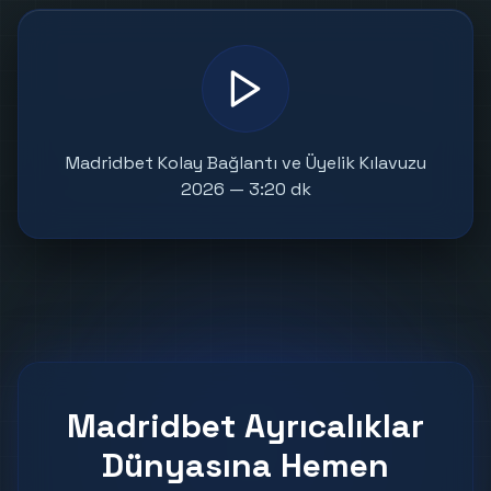
Madridbet Kolay Bağlantı ve Üyelik Kılavuzu
2026 — 3:20 dk
Madridbet Ayrıcalıklar
Dünyasına Hemen