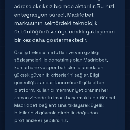
adrese eksiksiz biçimde aktarılır. Bu hızlı
entegrasyon süreci, Madridbet
markasının sektördeki teknolojik
üstünlüğünü ve üye odaklı yaklaşımını
bir kez daha göstermektedir.
Özel şifreleme metotları ve veri gizliliği
sözleşmeleri ile donatılmış olan Madridbet,
kumarhane ve spor bahisleri alanında en
yüksek güvenlik kriterlerini sağlar. Bilgi
güvenliği standartlarını sürekli yükselten
platform, kullanıcı memnuniyet oranını her
zaman zirvede tutmayı başarmaktadır. Güncel
Madridbet bağlantısına tıklayarak üyelik
bilgilerinizi güvenle girebilir, doğrudan
profilinize erişebilirsiniz.