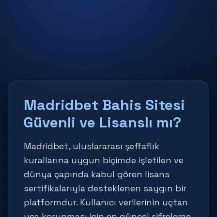
Madridbet Bahis Sitesi
Güvenli ve Lisanslı mı?
Madridbet, uluslararası şeffaflık
kurallarına uygun biçimde işletilen ve
dünya çapında kabul gören lisans
sertifikalarıyla desteklenen saygın bir
platformdur. Kullanıcı verilerinin uçtan
uca korunması için en güncel şifreleme