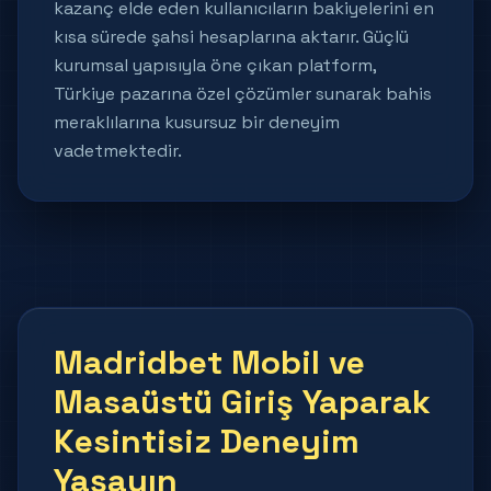
kazanç elde eden kullanıcıların bakiyelerini en
kısa sürede şahsi hesaplarına aktarır. Güçlü
kurumsal yapısıyla öne çıkan platform,
Türkiye pazarına özel çözümler sunarak bahis
meraklılarına kusursuz bir deneyim
vadetmektedir.
Madridbet Mobil ve
Masaüstü Giriş Yaparak
Kesintisiz Deneyim
Yaşayın