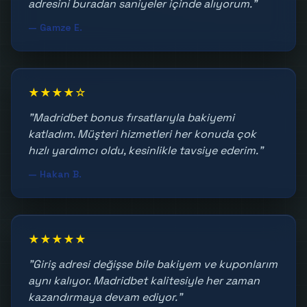
adresini buradan saniyeler içinde alıyorum."
— Gamze E.
★★★★☆
"Madridbet bonus fırsatlarıyla bakiyemi
katladım. Müşteri hizmetleri her konuda çok
hızlı yardımcı oldu, kesinlikle tavsiye ederim."
— Hakan B.
★★★★★
"Giriş adresi değişse bile bakiyem ve kuponlarım
aynı kalıyor. Madridbet kalitesiyle her zaman
kazandırmaya devam ediyor."