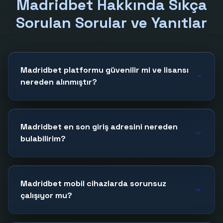
Madridbet Hakkında Sıkça
Sorulan Sorular ve Yanıtlar
Madridbet platformu güvenilir mi ve lisansı
nereden alınmıştır?
Madridbet en son giriş adresini nereden
bulabilirim?
Madridbet mobil cihazlarda sorunsuz
çalışıyor mu?