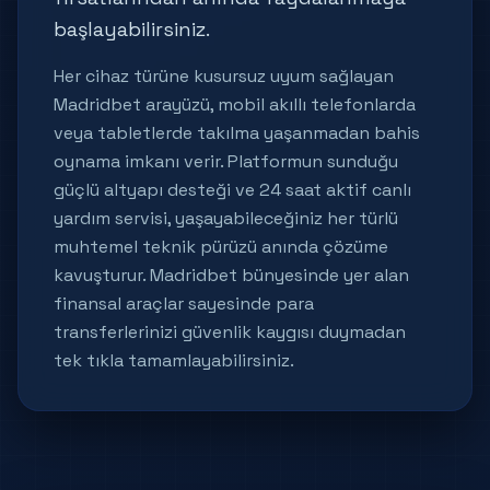
başlayabilirsiniz.
Her cihaz türüne kusursuz uyum sağlayan
Madridbet arayüzü, mobil akıllı telefonlarda
veya tabletlerde takılma yaşanmadan bahis
oynama imkanı verir. Platformun sunduğu
güçlü altyapı desteği ve 24 saat aktif canlı
yardım servisi, yaşayabileceğiniz her türlü
muhtemel teknik pürüzü anında çözüme
kavuşturur. Madridbet bünyesinde yer alan
finansal araçlar sayesinde para
transferlerinizi güvenlik kaygısı duymadan
tek tıkla tamamlayabilirsiniz.