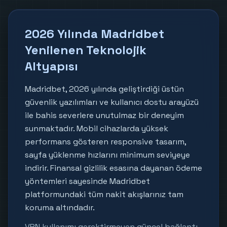
2026 Yılında Madridbet
Yenilenen Teknolojik
Altyapısı
Madridbet, 2026 yılında geliştirdiği üstün
güvenlik yazılımları ve kullanıcı dostu arayüzü
ile bahis severlere unutulmaz bir deneyim
sunmaktadır. Mobil cihazlarda yüksek
performans gösteren responsive tasarım,
sayfa yüklenme hızlarını minimum seviyeye
indirir. Finansal gizlilik esasına dayanan ödeme
yöntemleri sayesinde Madridbet
platformundaki tüm nakit akışlarınız tam
koruma altındadır.
VPN kullanımı gerektirmeyen güncel bağlantı