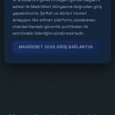
adresi ile Madridbet dünyasına doğrudan giriş
yapabilirsiniz. Şeffaf ve dürüst hizmet
anlayışını ilke edinen platform, uluslararası
standartlardaki güvenlik politikaları ile
sektördeki liderliğini sürdürmektedir.
MADRIDBET 2026 GIRIŞ BAĞLANTISI