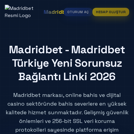
Madridbet
OTURUM AÇ
HESAP OLUŞTUR
Madridbet - Madridbet
Türkiye Yeni Sorunsuz
Bağlantı Linki 2026
Madridbet markası, online bahis ve dijital
casino sektöründe bahis severlere en yüksek
kalitede hizmet sunmaktadır. Gelişmiş güvenlik
önlemleri ve 256-bit SSL veri koruma
protokolleri sayesinde platforma erişim