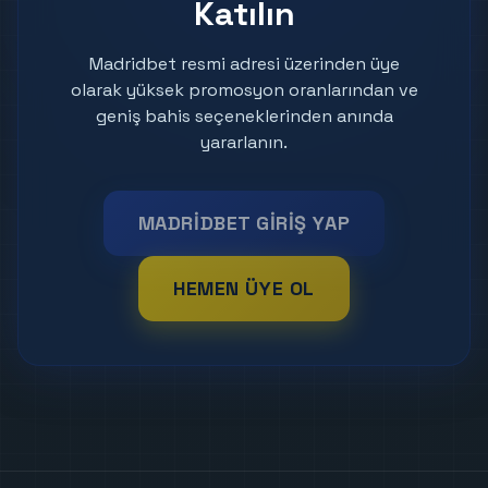
Katılın
Madridbet resmi adresi üzerinden üye
olarak yüksek promosyon oranlarından ve
geniş bahis seçeneklerinden anında
yararlanın.
MADRIDBET GIRIŞ YAP
HEMEN ÜYE OL