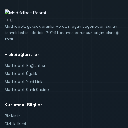
Madridbet, yüksek oranlar ve canlı oyun seçenekleri sunan
lisanslı bahis lideridir. 2026 boyunca sorunsuz erişim olanağı
tanır.
Hızlı Bağlantılar
Madridbet Bağlantısı
Madridbet Üyelik
Madridbet Yeni Link
Madridbet Canlı Casino
Kurumsal Bilgiler
Biz Kimiz
Gizlilik İlkesi