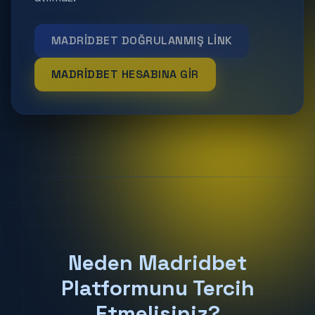
MADRIDBET DOĞRULANMIŞ LINK
MADRIDBET HESABINA GIR
Neden Madridbet
Platformunu Tercih
Etmelisiniz?