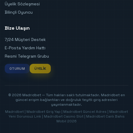
Üyelik Sözleşmesi
Bilinçli Oyuncu
Bize Ulaşın
7/24 Müşteri Destek
E-Posta Yardım Hattı
Resmi Telegram Grubu
OTURUM
ÜYELIK
© 2026 Madridbet — Tüm hakları saklı tutulmaktadır. Madridbet en
güncel erişim bağlantıları ve doğruluk teyitli giriş adresleri
yayınlanmaktadır.
Madridbet | Madridbet Giriş Yap | Madridbet Güncel Adres | Madridbet
Yeni Sorunsuz Link | Madridbet Casino Slot | Madridbet Canlı Bahis
Mobil 2026