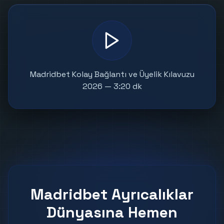
Madridbet Kolay Bağlantı ve Üyelik Kılavuzu
2026 — 3:20 dk
Madridbet Ayrıcalıklar
Dünyasına Hemen