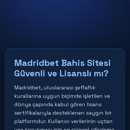
Madridbet Bahis Sitesi
Güvenli ve Lisanslı mı?
Madridbet, uluslararası şeffaflık
kurallarına uygun biçimde işletilen ve
dünya çapında kabul gören lisans
sertifikalarıyla desteklenen saygın bir
platformdur. Kullanıcı verilerinin uçtan
uca korunması için en güncel şifreleme