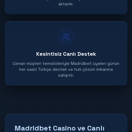
aktarılır.
Kesintisiz Canlı Destek
Uzman müşteri temsilcileriyle Madridbet üyeleri günün
her saati Türkçe destek ve hızlı çözüm imkanına
sahiptir.
Madridbet Casino ve Canlı