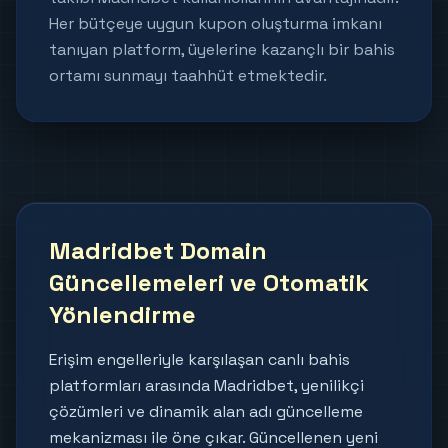
Her bütçeye uygun kupon oluşturma imkanı
tanıyan platform, üyelerine kazançlı bir bahis
ortamı sunmayı taahhüt etmektedir.
Madridbet Domain
Güncellemeleri ve Otomatik
Yönlendirme
Erişim engelleriyle karşılaşan canlı bahis
platformları arasında Madridbet, yenilikçi
çözümleri ve dinamik alan adı güncelleme
mekanizması ile öne çıkar. Güncellenen yeni