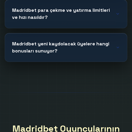
Madridbet para çekme ve yatırma limitleri
ve hızı nasıldır?
Madridbet yeni kaydolacak üyelere hangi
bonusları sunuyor?
Madridbet Oyuncularının