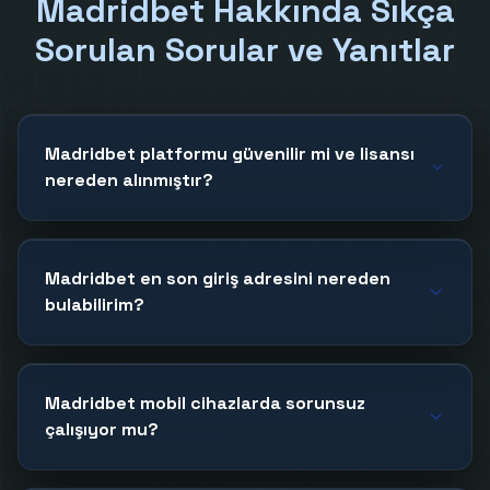
Madridbet Hakkında Sıkça
Sorulan Sorular ve Yanıtlar
Madridbet platformu güvenilir mi ve lisansı
nereden alınmıştır?
Madridbet en son giriş adresini nereden
bulabilirim?
Madridbet mobil cihazlarda sorunsuz
çalışıyor mu?