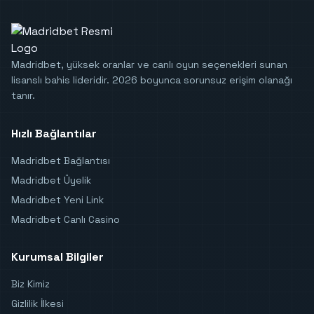
Madridbet, yüksek oranlar ve canlı oyun seçenekleri sunan
lisanslı bahis lideridir. 2026 boyunca sorunsuz erişim olanağı
tanır.
Hızlı Bağlantılar
Madridbet Bağlantısı
Madridbet Üyelik
Madridbet Yeni Link
Madridbet Canlı Casino
Kurumsal Bilgiler
Biz Kimiz
Gizlilik İlkesi