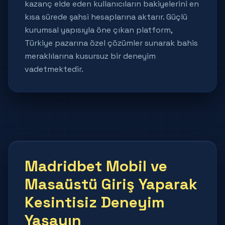
kazanç elde eden kullanıcıların bakiyelerini en
kısa sürede şahsi hesaplarına aktarır. Güçlü
kurumsal yapısıyla öne çıkan platform,
Türkiye pazarına özel çözümler sunarak bahis
meraklılarına kusursuz bir deneyim
vadetmektedir.
Madridbet Mobil ve
Masaüstü Giriş Yaparak
Kesintisiz Deneyim
Yaşayın