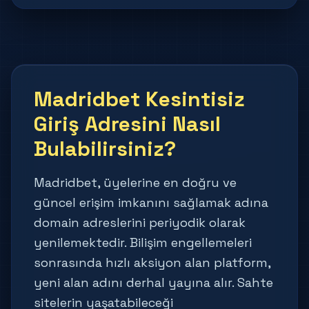
Madridbet Kesintisiz
Giriş Adresini Nasıl
Bulabilirsiniz?
Madridbet, üyelerine en doğru ve
güncel erişim imkanını sağlamak adına
domain adreslerini periyodik olarak
yenilemektedir. Bilişim engellemeleri
sonrasında hızlı aksiyon alan platform,
yeni alan adını derhal yayına alır. Sahte
sitelerin yaşatabileceği