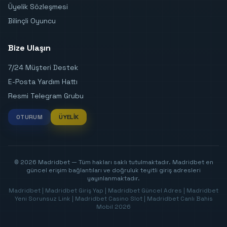
Üyelik Sözleşmesi
Bilinçli Oyuncu
Bize Ulaşın
7/24 Müşteri Destek
E-Posta Yardım Hattı
Resmi Telegram Grubu
OTURUM
ÜYELIK
© 2026 Madridbet — Tüm hakları saklı tutulmaktadır. Madridbet en
güncel erişim bağlantıları ve doğruluk teyitli giriş adresleri
yayınlanmaktadır.
Madridbet | Madridbet Giriş Yap | Madridbet Güncel Adres | Madridbet
Yeni Sorunsuz Link | Madridbet Casino Slot | Madridbet Canlı Bahis
Mobil 2026