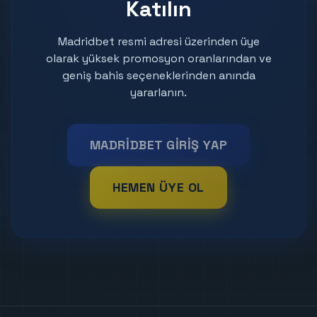
Katılın
Madridbet resmi adresi üzerinden üye
olarak yüksek promosyon oranlarından ve
geniş bahis seçeneklerinden anında
yararlanın.
MADRIDBET GIRIŞ YAP
HEMEN ÜYE OL