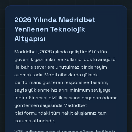
2026 Yılında Madridbet
Yenilenen Teknolojik
Altyapısı
Madridbet, 2026 yılında geliştirdiği üstün
güvenlik yazılımları ve kullanıcı dostu arayüzü
ile bahis severlere unutulmaz bir deneyim
sunmaktadır. Mobil cihazlarda yüksek
performans gösteren responsive tasarım,
sayfa yüklenme hızlarını minimum seviyeye
indirir. Finansal gizlilik esasına dayanan ödeme
yöntemleri sayesinde Madridbet
platformundaki tüm nakit akışlarınız tam
koruma altındadır.
VPN kullanımı gerektirmeyen güncel bağlantı