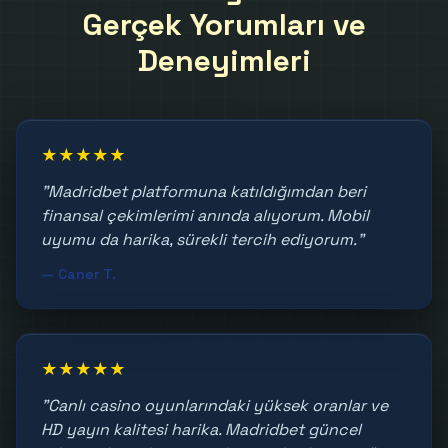
Gerçek Yorumları ve
Deneyimleri
★★★★★
"Madridbet platformuna katıldığımdan beri
finansal çekimlerimi anında alıyorum. Mobil
uyumu da harika, sürekli tercih ediyorum."
— Caner T.
★★★★★
"Canlı casino oyunlarındaki yüksek oranlar ve
HD yayın kalitesi harika. Madridbet güncel