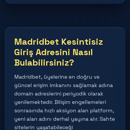
Madridbet Kesintisiz
Giriş Adresini Nasıl
Bulabilirsiniz?
Madridbet, üyelerine en doğru ve
güncel erişim imkanını sağlamak adına
domain adreslerini periyodik olarak
yenilemektedir. Bilişim engellemeleri
sonrasında hızlı aksiyon alan platform,
yeni alan adını derhal yayına alır. Sahte
sitelerin yaşatabileceği