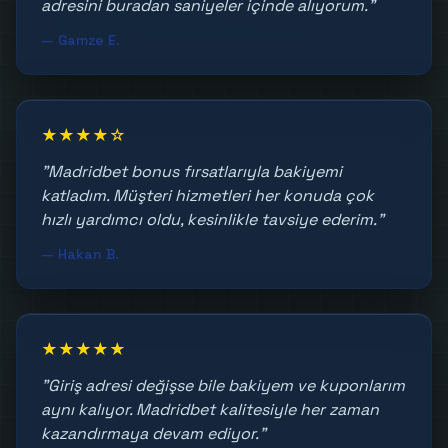
adresini buradan saniyeler içinde alıyorum."
— Gamze E.
★★★★☆
"Madridbet bonus fırsatlarıyla bakiyemi
katladım. Müşteri hizmetleri her konuda çok
hızlı yardımcı oldu, kesinlikle tavsiye ederim."
— Hakan B.
★★★★★
"Giriş adresi değişse bile bakiyem ve kuponlarım
aynı kalıyor. Madridbet kalitesiyle her zaman
kazandırmaya devam ediyor."