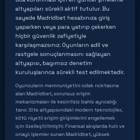
altyapıları sürekli aktif tutulur. Bu
sayede Madridbet hesabınıza giriş
yaparken veya para yatırıp çekerken
hiçbir güvenlik zafiyetiyle
karşılaşmazsınız. Oyunların adil ve
rastgele sonuçlanmasını sağlayan
altyapısı, bagımsız denetim
kuruluşlarınca sürekli test edilmektedir.
Oyuncuların memnuniyetini odak noktasına
alan Madridbet, sorunsuz erişim
mekanizmaları ile kesintisiz bahis ayrıcalığı
tanır. Site altyapısındaki modern teknolojiler,
kötü niyetli erişim girişimlerini engellemek
için özelleştirilmiştir. Finansal akışlarda hızlı ve
onaylı işlemler sunan Madridbet, yüksek