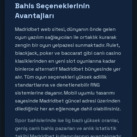
Bahis Seçeneklerinin
Avantajları
Madridbet web sitesi, dünyanın önde gelen
oyun yazılım sağlayıcıları ile ortaklık kurarak
zengin bir oyun yelpazesi sunmaktadır. Rulet,
blackjack, poker ve baccarat gibi canlı casino
klasiklerinden en yeni slot oyunlarına kadar
binlerce alternatif Madridbet bünyesinde yer
alır. Tüm oyun seçenekleri yüksek adillik
standartlarına ve denetlenebilir RNG
sistemlerine dayanır. Mobil uyumlu tasarımı
sayesinde Madridbet güncel adresi üzerinden
dilediğiniz her an eğlenceye dahil olabilirsiniz.
Spor bahislerinde ise lig bazlı yüksek oranlar,
geniş canlı bahis pazarları ve anlık istatistik
takibi Madridbet kullanıcılarının avantajınadır.