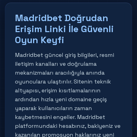
Madridbet Doğrudan
Erişim Linki İle Güvenli
Oyun Keyfi
Madridbet güncel giriş bilgileri, resmi
iletişim kanalları ve doğrulama
mekanizmaları aracılığıyla anında
oyunculara ulaştırılır. Sitenin teknik
altyapısı, erişim kısıtlamalarının
ardından hızla yeni domaine geçiş
yaparak kullanıcıların zaman
kaybetmesini engeller. Madridbet
platformundaki hesabınız, bakiyeniz ve
kazanılan promosyon haklarınız yeni