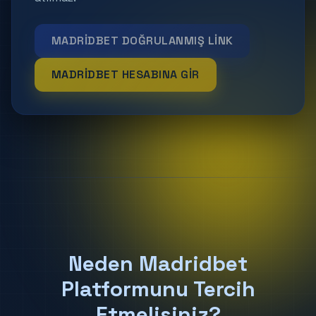
MADRIDBET DOĞRULANMIŞ LINK
MADRIDBET HESABINA GIR
Neden Madridbet
Platformunu Tercih
Etmelisiniz?