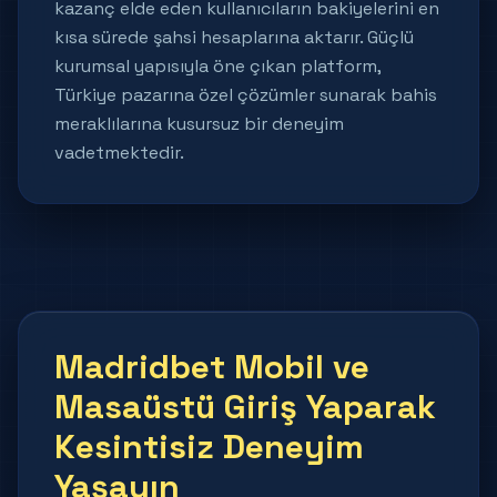
kazanç elde eden kullanıcıların bakiyelerini en
kısa sürede şahsi hesaplarına aktarır. Güçlü
kurumsal yapısıyla öne çıkan platform,
Türkiye pazarına özel çözümler sunarak bahis
meraklılarına kusursuz bir deneyim
vadetmektedir.
Madridbet Mobil ve
Masaüstü Giriş Yaparak
Kesintisiz Deneyim
Yaşayın