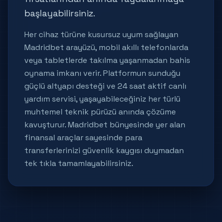
başlayabilirsiniz.
Her cihaz türüne kusursuz uyum sağlayan
Madridbet arayüzü, mobil akıllı telefonlarda
veya tabletlerde takılma yaşanmadan bahis
oynama imkanı verir. Platformun sunduğu
güçlü altyapı desteği ve 24 saat aktif canlı
yardım servisi, yaşayabileceğiniz her türlü
muhtemel teknik pürüzü anında çözüme
kavuşturur. Madridbet bünyesinde yer alan
finansal araçlar sayesinde para
transferlerinizi güvenlik kaygısı duymadan
tek tıkla tamamlayabilirsiniz.