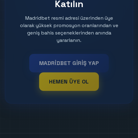
Katılın
Madridbet resmi adresi üzerinden üye
olarak yüksek promosyon oranlarından ve
geniş bahis seçeneklerinden anında
yararlanın.
MADRIDBET GIRIŞ YAP
HEMEN ÜYE OL