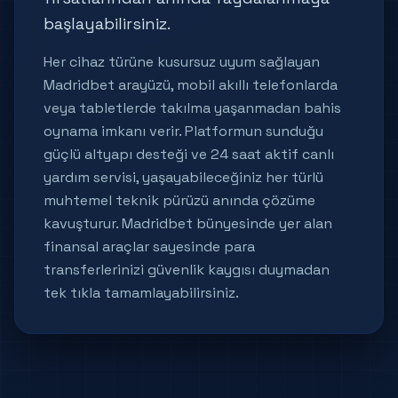
başlayabilirsiniz.
Her cihaz türüne kusursuz uyum sağlayan
Madridbet arayüzü, mobil akıllı telefonlarda
veya tabletlerde takılma yaşanmadan bahis
oynama imkanı verir. Platformun sunduğu
güçlü altyapı desteği ve 24 saat aktif canlı
yardım servisi, yaşayabileceğiniz her türlü
muhtemel teknik pürüzü anında çözüme
kavuşturur. Madridbet bünyesinde yer alan
finansal araçlar sayesinde para
transferlerinizi güvenlik kaygısı duymadan
tek tıkla tamamlayabilirsiniz.