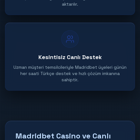
aktarılır.
Kesintisiz Canlı Destek
Uzman müşteri temsilcileriyle Madridbet üyeleri günün
her saati Türkçe destek ve hızlı çözüm imkanına
sahiptir.
Madridbet Casino ve Canlı