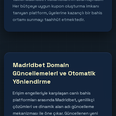
Her bütçeye uygun kupon oluşturma imkanı
tanıyan platform, üyelerine kazançlı bir bahis
ortamı sunmayı taahhüt etmektedir.
Madridbet Domain
Güncellemeleri ve Otomatik
Yönlendirme
Erişim engelleriyle karşılaşan canlı bahis
platformları arasında Madridbet, yenilikçi
çözümleri ve dinamik alan adı güncelleme
mekanizması ile öne çıkar. Güncellenen yeni