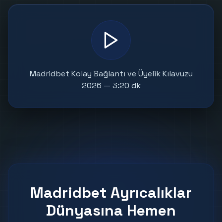
Madridbet Kolay Bağlantı ve Üyelik Kılavuzu
2026 — 3:20 dk
Madridbet Ayrıcalıklar
Dünyasına Hemen