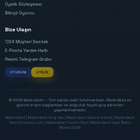
Üyelik Sözleşmesi
Bilinçli Oyuncu
Bize Ulaşın
7/24 Müşteri Destek
E-Posta Yardım Hattı
Resmi Telegram Grubu
OTURUM
ÜYELIK
© 2026 Madridbet — Tüm hakları saklı tutulmaktadır. Madridbet en
güncel erişim bağlantıları ve doğruluk teyitli giriş adresleri
yayınlanmaktadır.
Madridbet | Madridbet Giriş Yap | Madridbet Güncel Adres | Madridbet
Yeni Sorunsuz Link | Madridbet Casino Slot | Madridbet Canlı Bahis
Mobil 2026