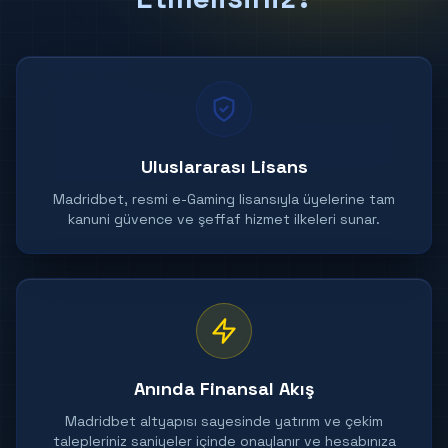
Uluslararası Lisans
Madridbet, resmi e-Gaming lisansıyla üyelerine tam
kanuni güvence ve şeffaf hizmet ilkeleri sunar.
Anında Finansal Akış
Madridbet altyapısı sayesinde yatırım ve çekim
talepleriniz saniyeler içinde onaylanır ve hesabınıza