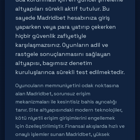
altyapıları sürekli aktif tutulur. Bu
sayede Madridbet hesabınıza giriş
yaparken veya para yatırıp çekerken
hiçbir güvenlik zafiyetiyle
karşılaşmazsınız. Oyunların adil ve
rastgele sonuçlanmasını sağlayan
altyapısı, bagımsız denetim
kuruluşlarınca sürekli test edilmektedir.
Oyuncuların memnuniyetini odak noktasına
alan Madridbet, sorunsuz erişim
mekanizmaları ile kesintisiz bahis ayrıcalığı
tanır. Site altyapısındaki modern teknolojiler,
kötü niyetli erişim girişimlerini engellemek
için özelleştirilmiştir. Finansal akışlarda hızlı ve
onaylı işlemler sunan Madridbet, yüksek