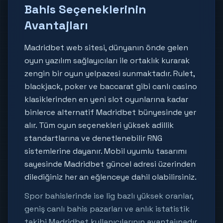
Bahis Seçeneklerinin
Avantajları
Madridbet web sitesi, dünyanın önde gelen
oyun yazılım sağlayıcıları ile ortaklık kurarak
zengin bir oyun yelpazesi sunmaktadır. Rulet,
blackjack, poker ve baccarat gibi canlı casino
klasiklerinden en yeni slot oyunlarına kadar
binlerce alternatif Madridbet bünyesinde yer
alır. Tüm oyun seçenekleri yüksek adillik
standartlarına ve denetlenebilir RNG
sistemlerine dayanır. Mobil uyumlu tasarımı
sayesinde Madridbet güncel adresi üzerinden
dilediğiniz her an eğlenceye dahil olabilirsiniz.
Spor bahislerinde ise lig bazlı yüksek oranlar,
geniş canlı bahis pazarları ve anlık istatistik
takibi Madridbet kullanıcılarının avantajınadır.