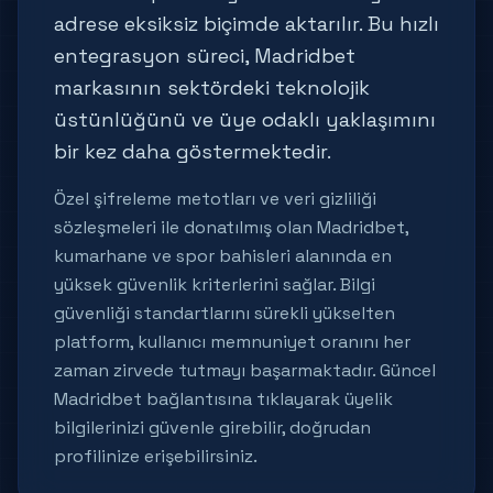
adrese eksiksiz biçimde aktarılır. Bu hızlı
entegrasyon süreci, Madridbet
markasının sektördeki teknolojik
üstünlüğünü ve üye odaklı yaklaşımını
bir kez daha göstermektedir.
Özel şifreleme metotları ve veri gizliliği
sözleşmeleri ile donatılmış olan Madridbet,
kumarhane ve spor bahisleri alanında en
yüksek güvenlik kriterlerini sağlar. Bilgi
güvenliği standartlarını sürekli yükselten
platform, kullanıcı memnuniyet oranını her
zaman zirvede tutmayı başarmaktadır. Güncel
Madridbet bağlantısına tıklayarak üyelik
bilgilerinizi güvenle girebilir, doğrudan
profilinize erişebilirsiniz.