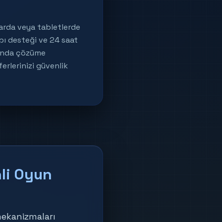
larda veya tabletlerde
ı desteği ve 24 saat
nında çözüme
erlerinizi güvenlik
li Oyun
 mekanizmaları