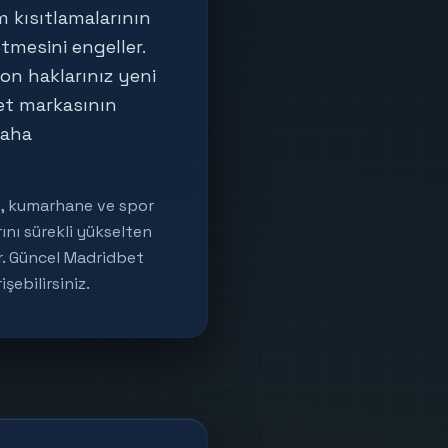
im kısıtlamalarının
tmesini engeller.
n haklarınız yeni
bet markasının
daha
et, kumarhane ve spor
rını sürekli yükselten
r. Güncel Madridbet
şebilirsiniz.