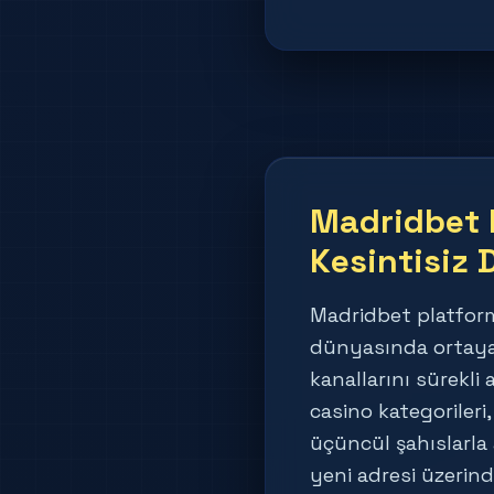
Madridbet 
Kesintisiz
Madridbet platformu
dünyasında ortaya 
kanallarını sürekli 
casino kategorileri, 
üçüncül şahıslarla 
yeni adresi üzerin