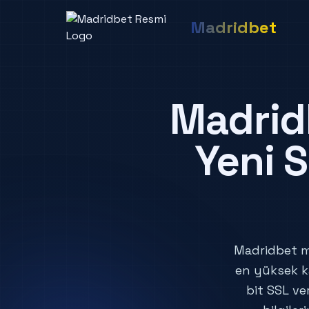
Madridbet
Madrid
Yeni 
Madridbet ma
en yüksek k
bit SSL ve