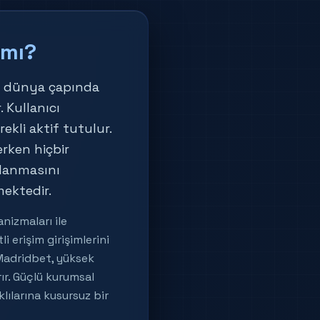
 mı?
ve dünya çapında
 Kullanıcı
ekli aktif tutulur.
rken hiçbir
çlanmasını
mektedir.
izmaları ile
i erişim girişimlerini
n Madridbet, yüksek
ır. Güçlü kurumsal
lılarına kusursuz bir