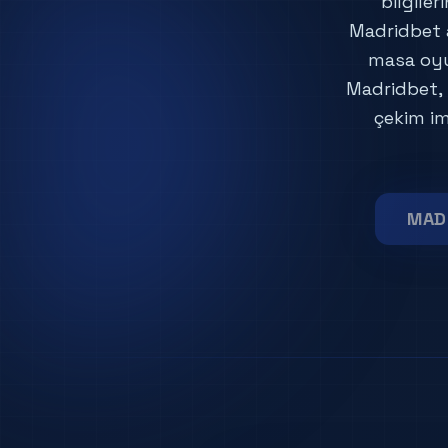
bilgile
Madridbet a
masa oyu
Madridbet, 
çekim im
MAD