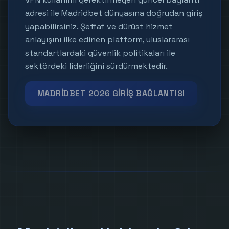
adresi ile Madridbet dünyasına doğrudan giriş
yapabilirsiniz. Şeffaf ve dürüst hizmet
anlayışını ilke edinen platform, uluslararası
standartlardaki güvenlik politikaları ile
sektördeki liderliğini sürdürmektedir.
MADRIDBET 2026 GIRIŞ BAĞLANTISI