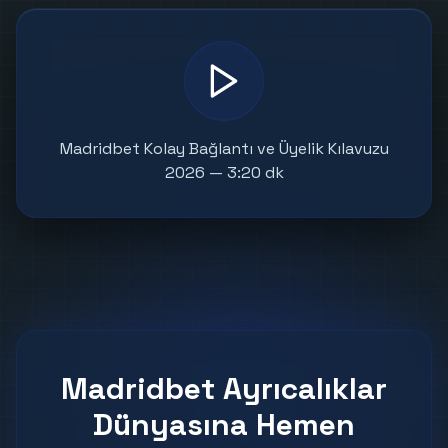
Madridbet Kolay Bağlantı ve Üyelik Kılavuzu
2026 — 3:20 dk
Madridbet Ayrıcalıklar
Dünyasına Hemen