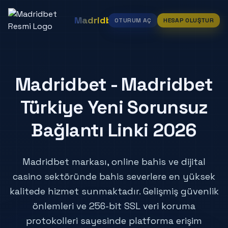
Madridbet
OTURUM AÇ
HESAP OLUŞTUR
Madridbet - Madridbet
Türkiye Yeni Sorunsuz
Bağlantı Linki 2026
Madridbet markası, online bahis ve dijital
casino sektöründe bahis severlere en yüksek
kalitede hizmet sunmaktadır. Gelişmiş güvenlik
önlemleri ve 256-bit SSL veri koruma
protokolleri sayesinde platforma erişim