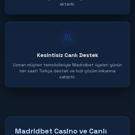
aktarılır.
Kesintisiz Canlı Destek
Uzman müşteri temsilcileriyle Madridbet üyeleri günün
her saati Türkçe destek ve hızlı çözüm imkanına
sahiptir.
Madridbet Casino ve Canlı