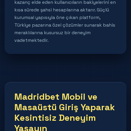
kazanç elde eden kullanıcıların bakiyelerini en
kısa sürede şahsi hesaplarına aktarır. Güçlü
kurumsal yapısıyla öne çıkan platform,
Türkiye pazarına özel çözümler sunarak bahis
meraklılarına kusursuz bir deneyim
vadetmektedir.
Madridbet Mobil ve
Masaüstü Giriş Yaparak
Kesintisiz Deneyim
Yaşayın