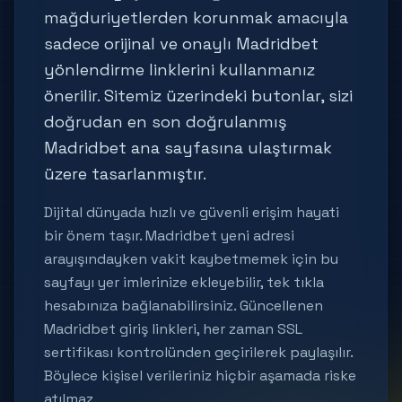
mağduriyetlerden korunmak amacıyla
sadece orijinal ve onaylı Madridbet
yönlendirme linklerini kullanmanız
önerilir. Sitemiz üzerindeki butonlar, sizi
doğrudan en son doğrulanmış
Madridbet ana sayfasına ulaştırmak
üzere tasarlanmıştır.
Dijital dünyada hızlı ve güvenli erişim hayati
bir önem taşır. Madridbet yeni adresi
arayışındayken vakit kaybetmemek için bu
sayfayı yer imlerinize ekleyebilir, tek tıkla
hesabınıza bağlanabilirsiniz. Güncellenen
Madridbet giriş linkleri, her zaman SSL
sertifikası kontrolünden geçirilerek paylaşılır.
Böylece kişisel verileriniz hiçbir aşamada riske
atılmaz.