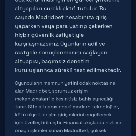
altyapıları sürekli aktif tutulur. Bu
sayede Madridbet hesabınıza giriş
yaparken veya para yatırıp çekerken
hiçbir güvenlik zafiyetiyle
karşılaşmazsınız. Oyunların adil ve
rastgele sonuçlanmasını sağlayan
altyapısı, bagımsız denetim
kuruluşlarınca sürekli test edilmektedir.
Oyuncuların memnuniyetini odak noktasına
alan Madridbet, sorunsuz erişim
mekanizmaları ile kesintisiz bahis ayrıcalığı
tanır. Site altyapısındaki modern teknolojiler,
kötü niyetli erişim girişimlerini engellemek
için özelleştirilmiştir. Finansal akışlarda hızlı ve
onaylı işlemler sunan Madridbet, yüksek