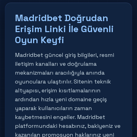
Madridbet Doğrudan
Erişim Linki İle Güvenli
Oyun Keyfi
Madridbet güncel giriş bilgileri, resmi
iletişim kanalları ve doğrulama
mekanizmaları aracılığıyla anında
oyunculara ulaştırılır. Sitenin teknik
altyapısı, erişim kısıtlamalarının
ardından hızla yeni domaine geçiş
yaparak kullanıcıların zaman
kaybetmesini engeller. Madridbet
platformundaki hesabınız, bakiyeniz ve
kazanılan promosyon haklarınız yeni