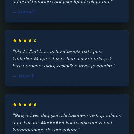
adresini buradan saniyeler içinde alıyorum."
— Gamze E.
★★★★☆
"Madridbet bonus fırsatlarıyla bakiyemi
katladım. Müşteri hizmetleri her konuda çok
hızlı yardımcı oldu, kesinlikle tavsiye ederim."
— Hakan B.
★★★★★
"Giriş adresi değişse bile bakiyem ve kuponlarım
aynı kalıyor. Madridbet kalitesiyle her zaman
kazandırmaya devam ediyor."