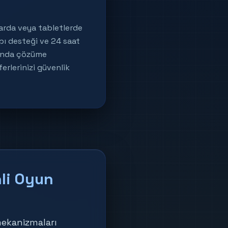
larda veya tabletlerde
ı desteği ve 24 saat
nında çözüme
erlerinizi güvenlik
li Oyun
 mekanizmaları