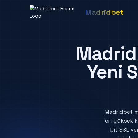
Madridbet
Madrid
Yeni 
Madridbet ma
en yüksek k
bit SSL ve