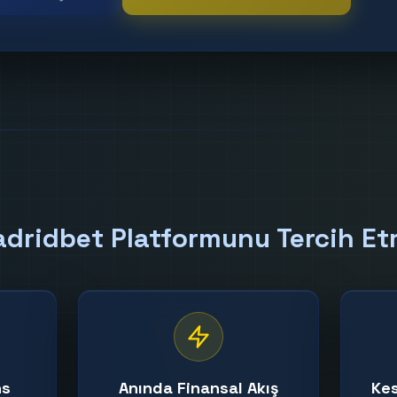
dridbet Platformunu Tercih Etm
ns
Anında Finansal Akış
Kes