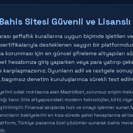
ahis Sitesi Güvenli ve Lisanslı
rası şeffaflık kurallarına uygun biçimde işletilen 
sertifikalarıyla desteklenen saygın bir platformdur.
ca korunması için en güncel şifreleme altyapıları sür
t hesabınıza giriş yaparken veya para yatırıp çeke
e karşılaşmazsınız. Oyunların adil ve rastgele sonu
, bagımsız denetim kuruluşlarınca sürekli test edil
tini odak noktasına alan Madridbet, sorunsuz erişim mekan
lığı tanır. Site altyapısındaki modern teknolojiler, kötü niyetl
tirilmiştir. Finansal akışlarda hızlı ve onaylı işlemler suna
nıcıların bakiyelerini en kısa sürede şahsi hesaplarına aktar
latform, Türkiye pazarına özel çözümler sunarak bahis merak
ir.