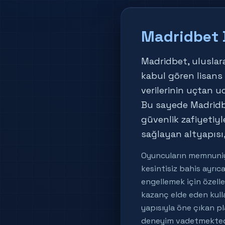
Madridbet B
Madridbet, uluslara
kabul gören lisans 
verilerinin uçtan u
Bu sayede Madridbe
güvenlik zafiyetiyl
sağlayan altyapısı
Oyuncuların memnuniye
kesintisiz bahis ayrıca
engellemek için özelleş
kazanç elde eden kulla
yapısıyla öne çıkan p
deneyim vadetmekted