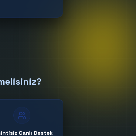
elisiniz?
intisiz Canlı Destek