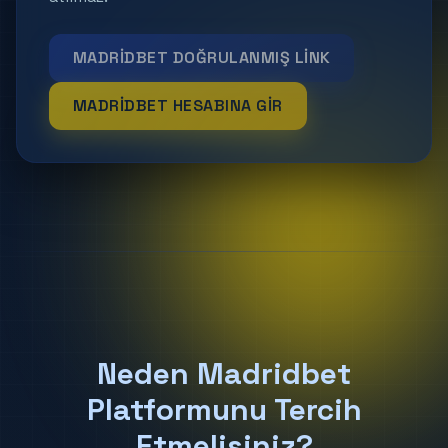
MADRIDBET DOĞRULANMIŞ LINK
MADRIDBET HESABINA GIR
Neden Madridbet
Platformunu Tercih
Etmelisiniz?