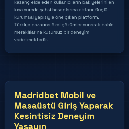
kazanç elde eden kullanıcıların bakiyelerini en
kısa sürede şahsi hesaplarına aktarır. Güçlü
kurumsal yapısıyla öne çıkan platform,
Türkiye pazarına özel çözümler sunarak bahis
meraklılarına kusursuz bir deneyim
vadetmektedir.
Madridbet Mobil ve
Masaüstü Giriş Yaparak
Kesintisiz Deneyim
Yaşayın