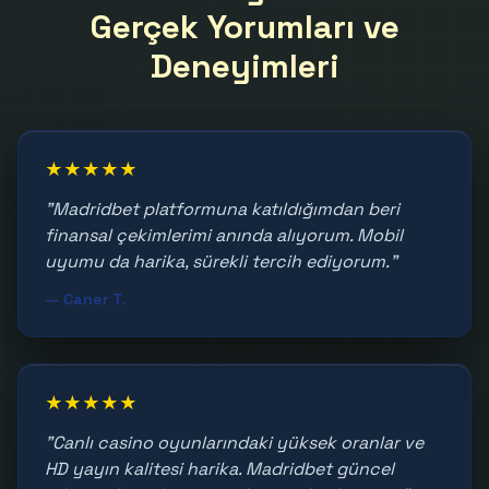
Gerçek Yorumları ve
Deneyimleri
★★★★★
"Madridbet platformuna katıldığımdan beri
finansal çekimlerimi anında alıyorum. Mobil
uyumu da harika, sürekli tercih ediyorum."
— Caner T.
★★★★★
"Canlı casino oyunlarındaki yüksek oranlar ve
HD yayın kalitesi harika. Madridbet güncel