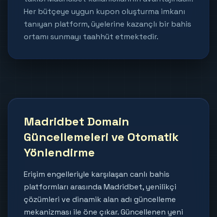
Her bütçeye uygun kupon oluşturma imkanı
tanıyan platform, üyelerine kazançlı bir bahis
ortamı sunmayı taahhüt etmektedir.
Madridbet Domain
Güncellemeleri ve Otomatik
Yönlendirme
Erişim engelleriyle karşılaşan canlı bahis
platformları arasında Madridbet, yenilikçi
çözümleri ve dinamik alan adı güncelleme
mekanizması ile öne çıkar. Güncellenen yeni