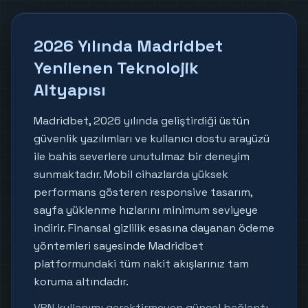
2026 Yılında Madridbet
Yenilenen Teknolojik
Altyapısı
Madridbet, 2026 yılında geliştirdiği üstün
güvenlik yazılımları ve kullanıcı dostu arayüzü
ile bahis severlere unutulmaz bir deneyim
sunmaktadır. Mobil cihazlarda yüksek
performans gösteren responsive tasarım,
sayfa yüklenme hızlarını minimum seviyeye
indirir. Finansal gizlilik esasına dayanan ödeme
yöntemleri sayesinde Madridbet
platformundaki tüm nakit akışlarınız tam
koruma altındadır.
VPN kullanımı gerektirmeyen güncel bağlantı