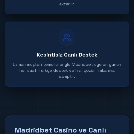
aktarılır.
Kesintisiz Canlı Destek
Uzman müşteri temsilcileriyle Madridbet üyeleri günün
her saati Türkçe destek ve hızlı çözüm imkanına
sahiptir.
Madridbet Casino ve Canlı