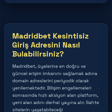
Madridbet Kesintisiz
Giriş Adresini Nasıl
Bulabilirsiniz?
Madridbet, üyelerine en doğru ve
güncel erişim imkanını sağlamak adına
domain adreslerini periyodik olarak
yenilemektedir. Bilişim engellemeleri
sonrasında hızlı aksiyon alan platform,
yeni alan adını derhal yayına alır. Sahte
sitelerin yaşatabileceği