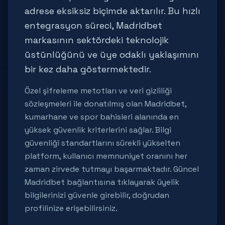
adrese eksiksiz biçimde aktarılır. Bu hızlı
entegrasyon süreci, Madridbet
markasının sektördeki teknolojik
üstünlüğünü ve üye odaklı yaklaşımını
bir kez daha göstermektedir.
Özel şifreleme metotları ve veri gizliliği
sözleşmeleri ile donatılmış olan Madridbet,
kumarhane ve spor bahisleri alanında en
yüksek güvenlik kriterlerini sağlar. Bilgi
güvenliği standartlarını sürekli yükselten
platform, kullanıcı memnuniyet oranını her
zaman zirvede tutmayı başarmaktadır. Güncel
Madridbet bağlantısına tıklayarak üyelik
bilgilerinizi güvenle girebilir, doğrudan
profilinize erişebilirsiniz.