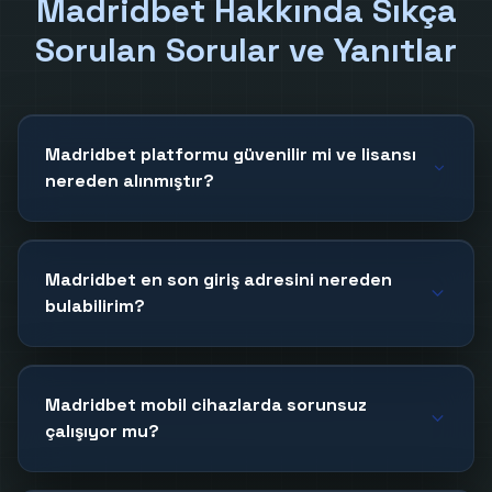
Madridbet Hakkında Sıkça
Sorulan Sorular ve Yanıtlar
Madridbet platformu güvenilir mi ve lisansı
nereden alınmıştır?
Madridbet en son giriş adresini nereden
bulabilirim?
Madridbet mobil cihazlarda sorunsuz
çalışıyor mu?